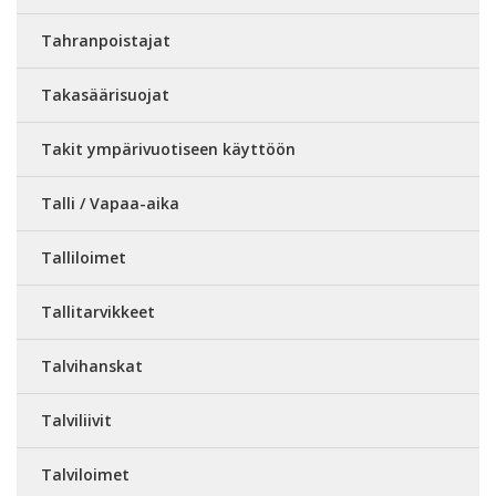
Tahranpoistajat
Takasäärisuojat
Takit ympärivuotiseen käyttöön
Talli / Vapaa-aika
Talliloimet
Tallitarvikkeet
Talvihanskat
Talviliivit
Talviloimet