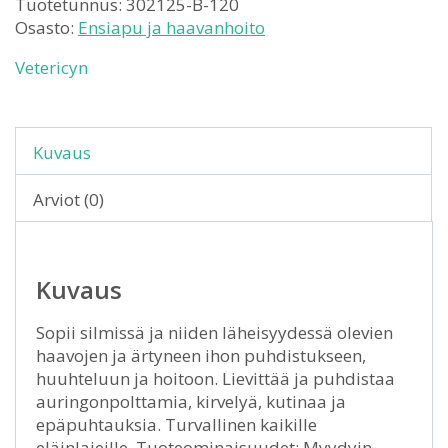
Tuotetunnus:
302125-B-120
Osasto:
Ensiapu ja haavanhoito
Vetericyn
Kuvaus
Arviot (0)
Kuvaus
Sopii silmissä ja niiden läheisyydessä olevien
haavojen ja ärtyneen ihon puhdistukseen,
huuhteluun ja hoitoon. Lievittää ja puhdistaa
auringonpolttamia, kirvelyä, kutinaa ja
epäpuhtauksia. Turvallinen kaikille
eläinlajeille. Tuoteominaisuudet: Myydyin