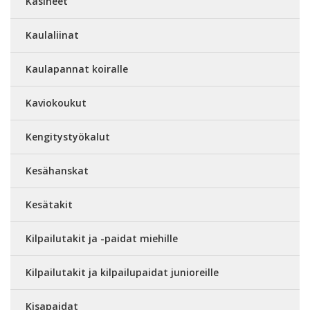
Käsineet
Kaulaliinat
Kaulapannat koiralle
Kaviokoukut
Kengitystyökalut
Kesähanskat
Kesätakit
Kilpailutakit ja -paidat miehille
Kilpailutakit ja kilpailupaidat junioreille
Kisapaidat