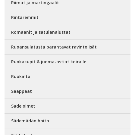
Riimut ja martingaalit
Rintaremmit
Romaanit ja satulanalustat
Ruoansulatusta parantavat ravintolisät
Ruokakupit & juoma-astiat koiralle
Ruokinta
Saappaat
Sadeloimet
Sädemädän hoito