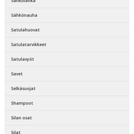
Sähkölanka
Sähkönauha
Satulahuovat
Satulatarvikkeet
Satulavyöt
Savet
Selkäsuojat
Shampoot
Silan osat
Silat