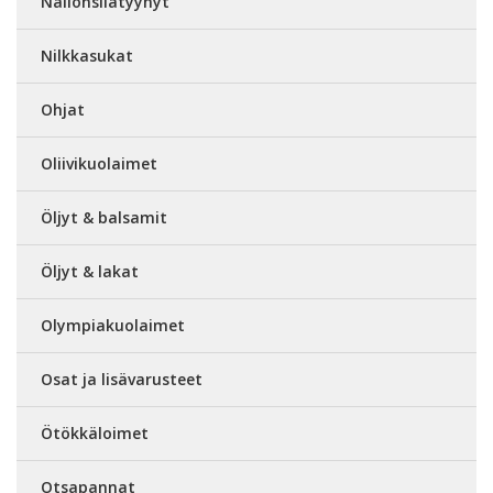
Nailonsilatyynyt
Nilkkasukat
Ohjat
Oliivikuolaimet
Öljyt & balsamit
Öljyt & lakat
Olympiakuolaimet
Osat ja lisävarusteet
Ötökkäloimet
Otsapannat