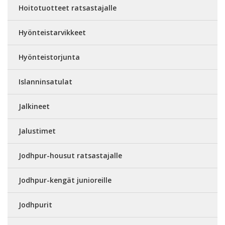
Hoitotuotteet ratsastajalle
Hyönteistarvikkeet
Hyönteistorjunta
Islanninsatulat
Jalkineet
Jalustimet
Jodhpur-housut ratsastajalle
Jodhpur-kengät junioreille
Jodhpurit