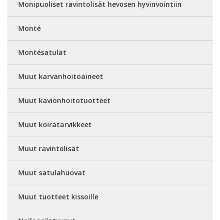
Monipuoliset ravintolisät hevosen hyvinvointiin
Monté
Montésatulat
Muut karvanhoitoaineet
Muut kavionhoitotuotteet
Muut koiratarvikkeet
Muut ravintolisät
Muut satulahuovat
Muut tuotteet kissoille