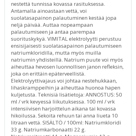
nestettä tunnissa kovassa rasituksessa.
Antamalla ainoastaan vettä, voi
suolatasapainon palautuminen kestää jopa
neljä päivää. Auttaa nopeampaan
palautumiseen ja antaa parempaa
suorituskykyä. VIMITAL elektrolyytti perustuu
ensisijaisesti suolatasapainon palautumiseen
natriumkloridilla, mutta myös muilla
natriumin yhdisteillä. Natrium puute voi myös
aiheuttaa hevosen luonnollisen janon refleksin,
joka on erittäin epäterveellistä.
Elektrolyyttivajaus voi johtaa nestehukkaan,
lihaskramppeihin ja aiheuttaa huonoa hapen
kuljetusta. Teknisiä lisätietoja: ANNOSTUS: 50
ml / vrk kevyessä liikutuksessa. 100 ml / vrk
intensiivisen harjoittelun aikana tai kovassa
hikoilussa. Sekoita rehuun tai anna liueta 10
litraan vettä. SISÄLTÖ / 100ml: Natriumkloridi
33 g. Natriumkarbonaatti 22 g.