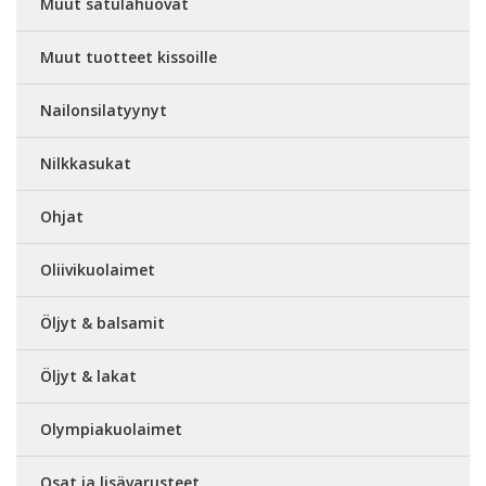
Muut satulahuovat
Muut tuotteet kissoille
Nailonsilatyynyt
Nilkkasukat
Ohjat
Oliivikuolaimet
Öljyt & balsamit
Öljyt & lakat
Olympiakuolaimet
Osat ja lisävarusteet