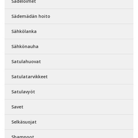
Sadeloimet
Sädemädän hoito
Sähkölanka
Sähkönauha
Satulahuovat
Satulatarvikkeet
Satulavyöt
Savet
Selkäsuojat
Shampoot