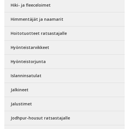
Hiki- ja fleeceloimet
Himmentäjät ja naamarit
Hoitotuotteet ratsastajalle
Hyönteistarvikkeet
Hyönteistorjunta
Islanninsatulat
Jalkineet
Jalustimet
Jodhpur-housut ratsastajalle