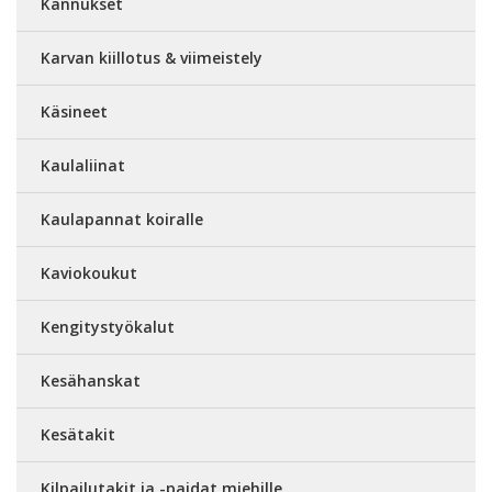
Kannukset
Karvan kiillotus & viimeistely
Käsineet
Kaulaliinat
Kaulapannat koiralle
Kaviokoukut
Kengitystyökalut
Kesähanskat
Kesätakit
Kilpailutakit ja -paidat miehille