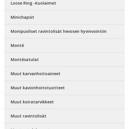
Loose Ring -Kuolaimet
Minichapsit
Monipuoliset ravintolisät hevosen hyvinvointiin
Monté
Montésatulat
Muut karvanhoitoaineet
Muut kavionhoitotuotteet
Muut koiratarvikkeet
Muut ravintolisät