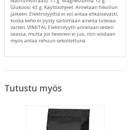
Natriumsitraatti 11 g. Magnesiumia 12 g.
Glukoosi 43 g. Käyttöohjeet: Annetaan hikoilun
jälkeen. Elektrolyyttiä ei voi antaa ehkäisevästi,
koska keho ei pysty säilömään aineita tulevaa
varten. VIMITAL Elektrolyytti annetaan veden
seassa, mutta jos hevonen ei juo, niin voidaan
myös antaa rehuun sekoitettuna.
Tutustu myös