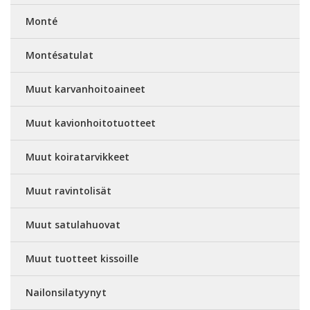
Monté
Montésatulat
Muut karvanhoitoaineet
Muut kavionhoitotuotteet
Muut koiratarvikkeet
Muut ravintolisät
Muut satulahuovat
Muut tuotteet kissoille
Nailonsilatyynyt