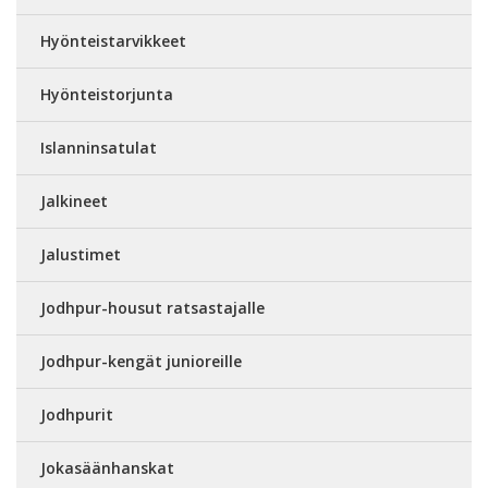
Hyönteistarvikkeet
Hyönteistorjunta
Islanninsatulat
Jalkineet
Jalustimet
Jodhpur-housut ratsastajalle
Jodhpur-kengät junioreille
Jodhpurit
Jokasäänhanskat