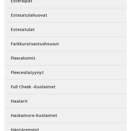
Esteraipat
Estesatulahuovat
Estesatulat
Farkkuratsastushousut
Fleeceloimit
Fleecesilatyynyt
Full Cheek -Kuolaimet
Haalarit
Hackamore-Kuolaimet
Häntäremmit