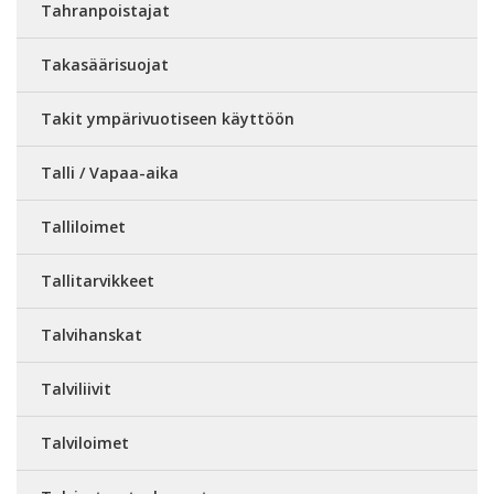
Tahranpoistajat
Takasäärisuojat
Takit ympärivuotiseen käyttöön
Talli / Vapaa-aika
Talliloimet
Tallitarvikkeet
Talvihanskat
Talviliivit
Talviloimet