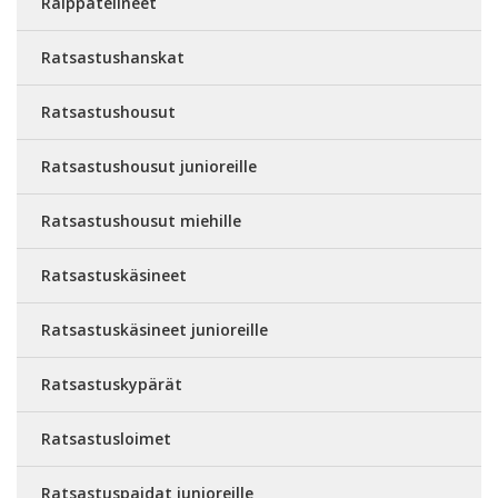
Raippatelineet
Ratsastushanskat
Ratsastushousut
Ratsastushousut junioreille
Ratsastushousut miehille
Ratsastuskäsineet
Ratsastuskäsineet junioreille
Ratsastuskypärät
Ratsastusloimet
Ratsastuspaidat junioreille