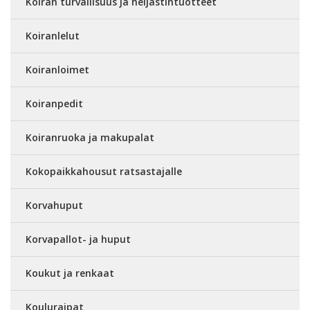
Koiran turvallisuus ja heijastintuotteet
Koiranlelut
Koiranloimet
Koiranpedit
Koiranruoka ja makupalat
Kokopaikkahousut ratsastajalle
Korvahuput
Korvapallot- ja huput
Koukut ja renkaat
Kouluraipat