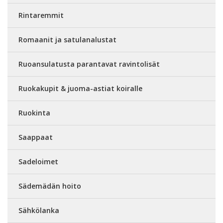
Rintaremmit
Romaanit ja satulanalustat
Ruoansulatusta parantavat ravintolisät
Ruokakupit & juoma-astiat koiralle
Ruokinta
Saappaat
Sadeloimet
Sädemädän hoito
Sähkölanka