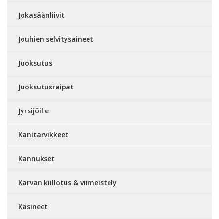
Jokasäänliivit
Jouhien selvitysaineet
Juoksutus
Juoksutusraipat
Jyrsijöille
Kanitarvikkeet
Kannukset
Karvan kiillotus & viimeistely
Käsineet