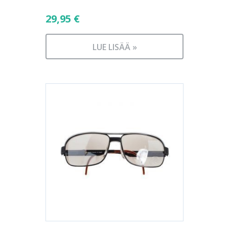
29,95
€
LUE LISÄÄ »