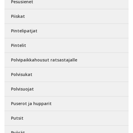
Pesusienet
Piiskat
Pintelipatjat
Pintelit
Polvipaikkahousut ratsastajalle
Polvisukat
Polvisuojat
Puserot ja hupparit
Putsit
Pyörät