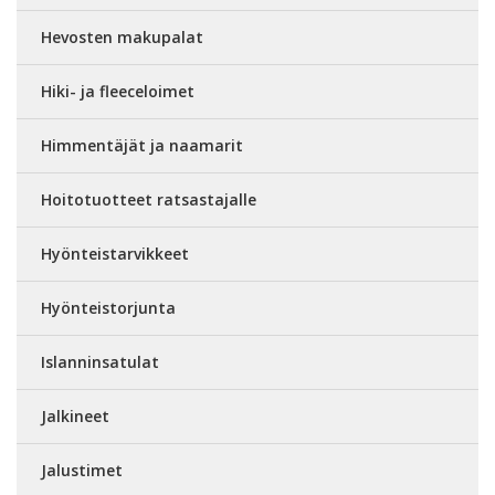
Hevosten makupalat
Hiki- ja fleeceloimet
Himmentäjät ja naamarit
Hoitotuotteet ratsastajalle
Hyönteistarvikkeet
Hyönteistorjunta
Islanninsatulat
Jalkineet
Jalustimet