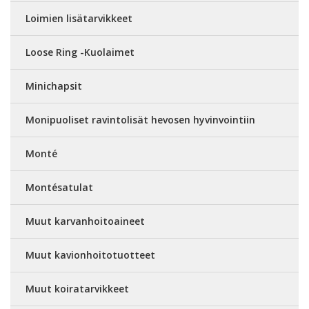
Loimien lisätarvikkeet
Loose Ring -Kuolaimet
Minichapsit
Monipuoliset ravintolisät hevosen hyvinvointiin
Monté
Montésatulat
Muut karvanhoitoaineet
Muut kavionhoitotuotteet
Muut koiratarvikkeet