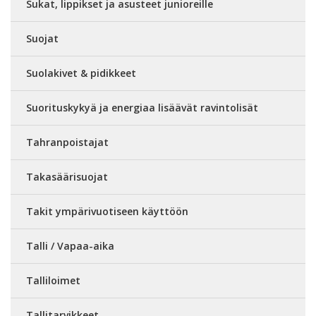
Sukat, lippikset ja asusteet junioreille
Suojat
Suolakivet & pidikkeet
Suorituskykyä ja energiaa lisäävät ravintolisät
Tahranpoistajat
Takasäärisuojat
Takit ympärivuotiseen käyttöön
Talli / Vapaa-aika
Talliloimet
Tallitarvikkeet