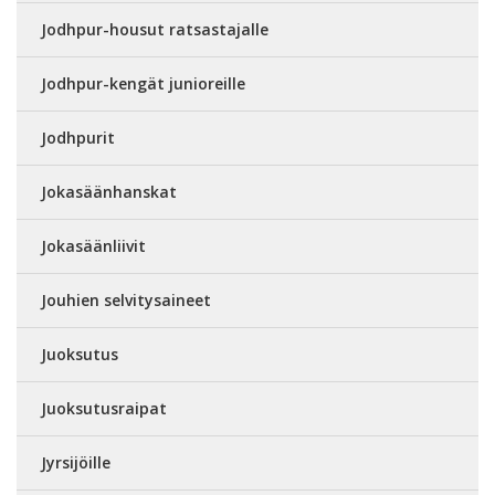
Jodhpur-housut ratsastajalle
Jodhpur-kengät junioreille
Jodhpurit
Jokasäänhanskat
Jokasäänliivit
Jouhien selvitysaineet
Juoksutus
Juoksutusraipat
Jyrsijöille