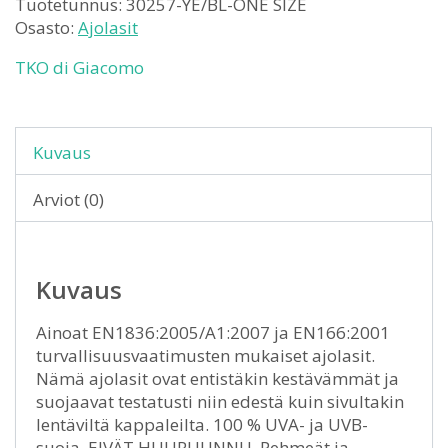
Tuotetunnus:
30257-YE/BL-ONE SIZE
Osasto:
Ajolasit
TKO di Giacomo
Kuvaus
Arviot (0)
Kuvaus
Ainoat EN1836:2005/A1:2007 ja EN166:2001
turvallisuusvaatimusten mukaiset ajolasit.
Nämä ajolasit ovat entistäkin kestävämmät ja
suojaavat testatusti niin edestä kuin sivultakin
lentäviltä kappaleilta. 100 % UVA- ja UVB-
suoja. EIVÄT HUURUUNNU. Pehmeät ja