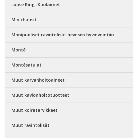
Loose Ring -Kuolaimet
Minichapsit
Monipuoliset ravintolisät hevosen hyvinvointiin
Monté
Montésatulat
Muut karvanhoitoaineet
Muut kavionhoitotuotteet
Muut koiratarvikkeet
Muut ravintolisät