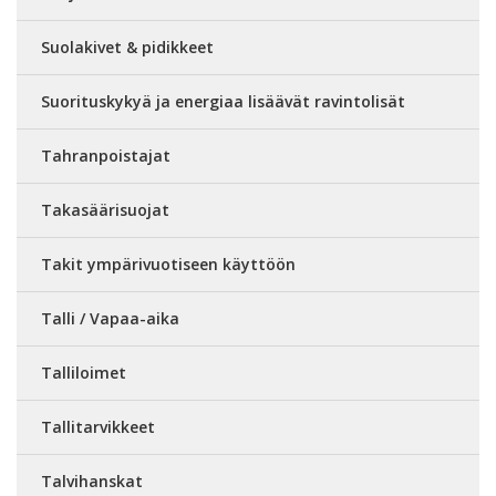
Suolakivet & pidikkeet
Suorituskykyä ja energiaa lisäävät ravintolisät
Tahranpoistajat
Takasäärisuojat
Takit ympärivuotiseen käyttöön
Talli / Vapaa-aika
Talliloimet
Tallitarvikkeet
Talvihanskat