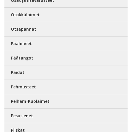
Osat ja lisävarusteet
Ötökkäloimet
Otsapannat
Päähineet
Päätangot
Paidat
Pehmusteet
Pelham-Kuolaimet
Pesusienet
Piiskat