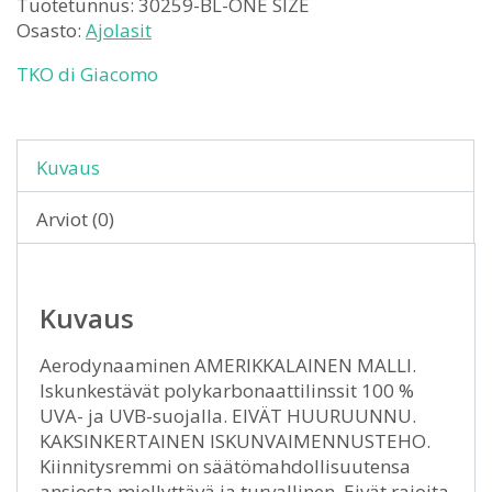
Tuotetunnus:
30259-BL-ONE SIZE
Osasto:
Ajolasit
TKO di Giacomo
Kuvaus
Arviot (0)
Kuvaus
Aerodynaaminen AMERIKKALAINEN MALLI.
Iskunkestävät polykarbonaattilinssit 100 %
UVA- ja UVB-suojalla. EIVÄT HUURUUNNU.
KAKSINKERTAINEN ISKUNVAIMENNUSTEHO.
Kiinnitysremmi on säätömahdollisuutensa
ansiosta miellyttävä ja turvallinen. Eivät rajoita