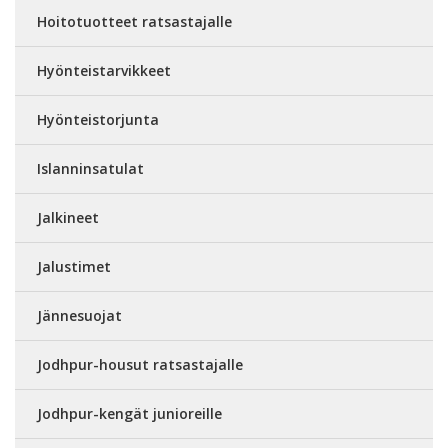
Hoitotuotteet ratsastajalle
Hyönteistarvikkeet
Hyönteistorjunta
Islanninsatulat
Jalkineet
Jalustimet
Jännesuojat
Jodhpur-housut ratsastajalle
Jodhpur-kengät junioreille