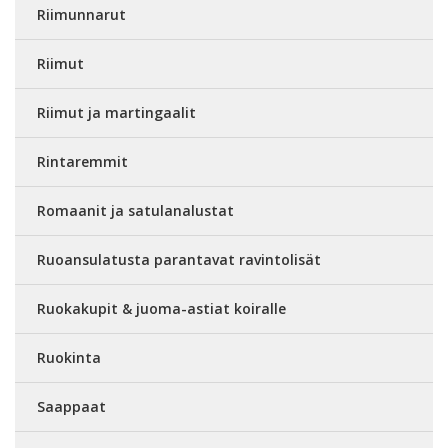
Riimunnarut
Riimut
Riimut ja martingaalit
Rintaremmit
Romaanit ja satulanalustat
Ruoansulatusta parantavat ravintolisät
Ruokakupit & juoma-astiat koiralle
Ruokinta
Saappaat