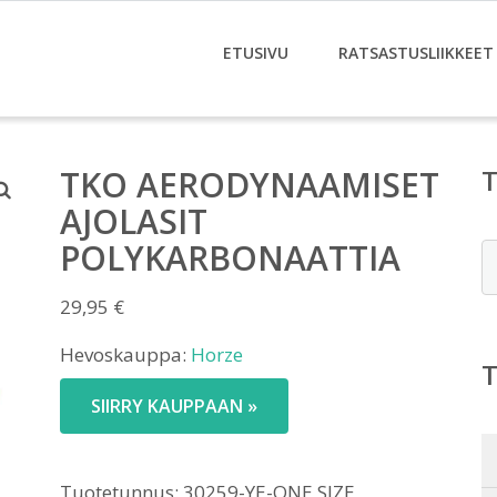
ETUSIVU
RATSASTUSLIIKKEET
TKO AERODYNAAMISET
AJOLASIT
POLYKARBONAATTIA
E
29,95
€
Hevoskauppa:
Horze
SIIRRY KAUPPAAN »
Tuotetunnus:
30259-YE-ONE SIZE