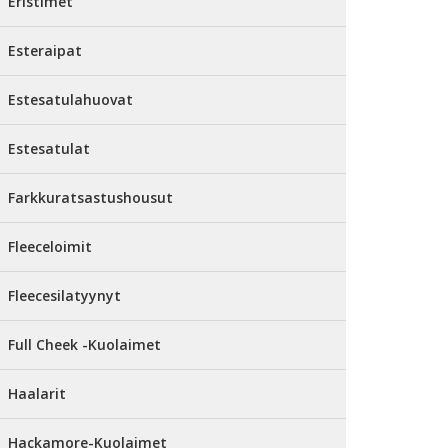
Eristimet
Esteraipat
Estesatulahuovat
Estesatulat
Farkkuratsastushousut
Fleeceloimit
Fleecesilatyynyt
Full Cheek -Kuolaimet
Haalarit
Hackamore-Kuolaimet