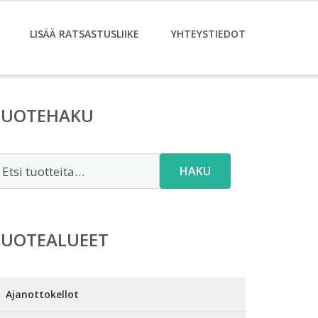
LISÄÄ RATSASTUSLIIKE
YHTEYSTIEDOT
TUOTEHAKU
tsi:
HAKU
TUOTEALUEET
Ajanottokellot