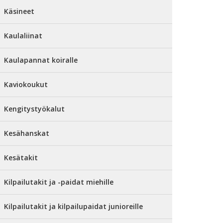
Käsineet
Kaulaliinat
Kaulapannat koiralle
Kaviokoukut
Kengitystyökalut
Kesähanskat
Kesätakit
Kilpailutakit ja -paidat miehille
Kilpailutakit ja kilpailupaidat junioreille