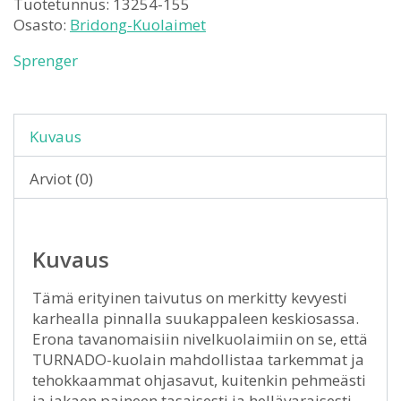
Tuotetunnus:
13254-155
Osasto:
Bridong-Kuolaimet
Sprenger
Kuvaus
Arviot (0)
Kuvaus
Tämä erityinen taivutus on merkitty kevyesti
karhealla pinnalla suukappaleen keskiosassa.
Erona tavanomaisiin nivelkuolaimiin on se, että
TURNADO-kuolain mahdollistaa tarkemmat ja
tehokkaammat ohjasavut, kuitenkin pehmeästi
ja jakaen paineen tasaisesti ja hellävaraisesti