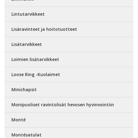
Lintutarvikkeet
Lisäravinteet ja hoitotuotteet
Lisätarvikkeet
Loimien lisätarvikkeet
Loose Ring -Kuolaimet
Minichapsit
Monipuoliset ravintolisät hevosen hyvinvointiin
Monté
Montésatulat