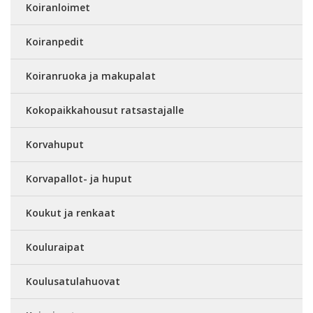
Koiranloimet
Koiranpedit
Koiranruoka ja makupalat
Kokopaikkahousut ratsastajalle
Korvahuput
Korvapallot- ja huput
Koukut ja renkaat
Kouluraipat
Koulusatulahuovat