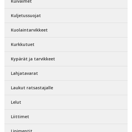
Kuivaimet
Kuljetussuojat
Kuolaintarvikkeet
Kurkkutuet
Kypärät ja tarvikkeet
Lahjatavarat
Laukut ratsastajalle
Lelut
Liittimet
Linimentit