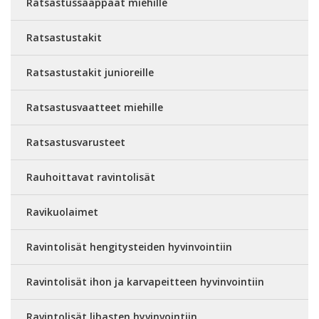
Ratsastussaappaat miehille
Ratsastustakit
Ratsastustakit junioreille
Ratsastusvaatteet miehille
Ratsastusvarusteet
Rauhoittavat ravintolisät
Ravikuolaimet
Ravintolisät hengitysteiden hyvinvointiin
Ravintolisät ihon ja karvapeitteen hyvinvointiin
Ravintolisät lihasten hyvinvointiin