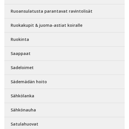
Ruoansulatusta parantavat ravintolisät
Ruokakupit & juoma-astiat koiralle
Ruokinta
Saappaat
Sadeloimet
Sädemädän hoito
Sähkölanka
Sähkönauha
Satulahuovat