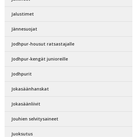
Jalustimet
Jännesuojat
Jodhpur-housut ratsastajalle
Jodhpur-kengät junioreille
Jodhpurit
Jokasäänhanskat
Jokasäänliivit
Jouhien selvitysaineet
Juoksutus