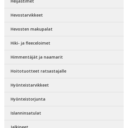
Heijastimet
Hevostarvikkeet
Hevosten makupalat
Hiki- ja fleeceloimet
Himmentäjät ja naamarit
Hoitotuotteet ratsastajalle
Hyönteistarvikkeet
Hyönteistorjunta
Islanninsatulat
Jalkineet