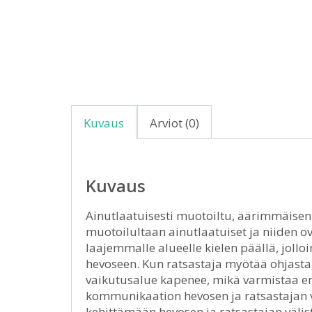
Kuvaus
Arviot (0)
Kuvaus
Ainutlaatuisesti muotoiltu, äärimmäisen
muotoilultaan ainutlaatuiset ja niiden o
laajemmalle alueelle kielen päällä, joll
hevoseen. Kun ratsastaja myötää ohjast
vaikutusalue kapenee, mikä varmistaa 
kommunikaation hevosen ja ratsastajan v
kehittämään hevosen ja ratsastajan välis