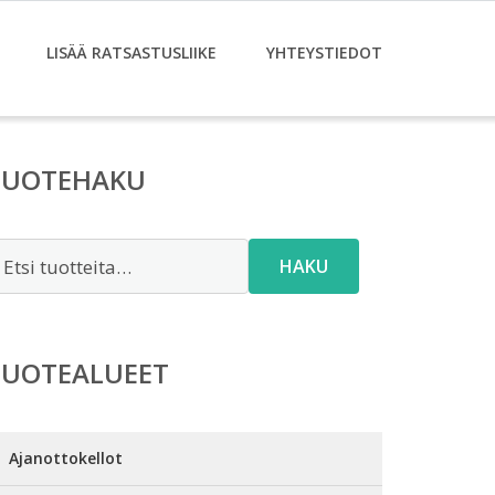
LISÄÄ RATSASTUSLIIKE
YHTEYSTIEDOT
TUOTEHAKU
tsi:
HAKU
TUOTEALUEET
Ajanottokellot