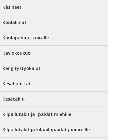
Käsineet
Kaulaliinat
Kaulapannat koiralle
Kaviokoukut
Kengitystyökalut
Kesähanskat
Kesätakit
Kilpailutakit ja -paidat miehille
Kilpailutakit ja kilpailupaidat junioreille