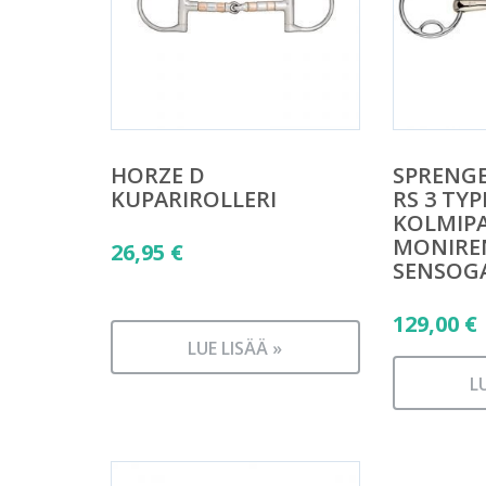
HORZE D
SPRENG
KUPARIROLLERI
RS 3 TYP
KOLMIP
MONIRE
26,95
€
SENSOG
129,00
€
LUE LISÄÄ »
L