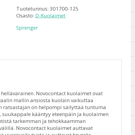
Tuotetunnus:
301700-125
Osasto:
D-Kuolaimet
Sprenger
 hellävarainen. Novocontact kuolaimet ovat
vaalin mallin ansiosta kuolain vaikuttaa
oin ratsastajan on helpompi säilyttää tuntuma
a, suukappale kääntyy eteenpäin ja kuolaimen
entistä tarkemman ja tehokkaamman
älillä. Novocontact kuolaimet auttavat
tä vuorovaikutusta ja auttavat hevosta