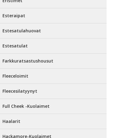
Eristimet
Esteraipat
Estesatulahuovat
Estesatulat
Farkkuratsastushousut
Fleeceloimit
Fleecesilatyynyt
Full Cheek -Kuolaimet
Haalarit
Hackamore-Kuolaimet