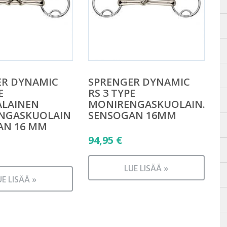
ER DYNAMIC
SPRENGER DYNAMIC
E
RS 3 TYPE
ALAINEN
MONIRENGASKUOLAIN.
NGASKUOLAIN
SENSOGAN 16MM
AN 16 MM
94,95
€
LUE LISÄÄ »
UE LISÄÄ »