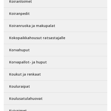
Koiranloimet
Koiranpedit
Koiranruoka ja makupalat
Kokopaikkahousut ratsastajalle
Korvahuput
Korvapallot- ja huput
Koukut ja renkaat
Kouluraipat
Koulusatulahuovat
Kuivaimet