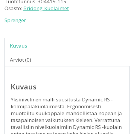
Tuotetunnus:
304419-115
Osasto:
Bridong-Kuolaimet
Sprenger
Kuvaus
Arviot (0)
Kuvaus
Yksinivelinen malli suositusta Dynamic RS -
kolmipalakuolaimesta. Ergonomisesti
muotoiltu suukappale mahdollistaa nopean ja
tasapainoisen vaikutuksen kieleen. Verrattuna
tavallisiin nivelkuolaimiin Dynamic RS -kuolain
antaa tasaisen paineen koko kielen alueelle.