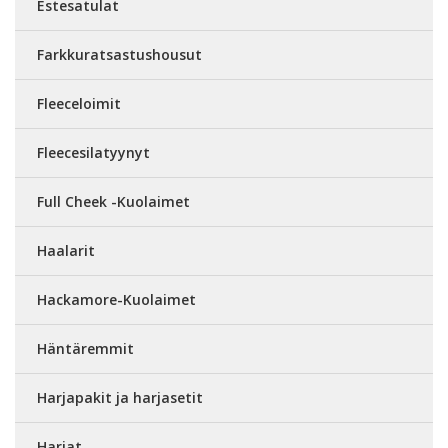
Estesatulat
Farkkuratsastushousut
Fleeceloimit
Fleecesilatyynyt
Full Cheek -Kuolaimet
Haalarit
Hackamore-Kuolaimet
Häntäremmit
Harjapakit ja harjasetit
Harjat