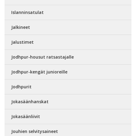
Islanninsatulat
Jalkineet
Jalustimet
Jodhpur-housut ratsastajalle
Jodhpur-kengät junioreille
Jodhpurit
Jokasäänhanskat
Jokasäänliivit
Jouhien selvitysaineet