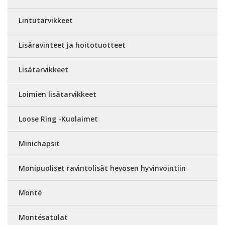
Lintutarvikkeet
Lisäravinteet ja hoitotuotteet
Lisätarvikkeet
Loimien lisätarvikkeet
Loose Ring -Kuolaimet
Minichapsit
Monipuoliset ravintolisät hevosen hyvinvointiin
Monté
Montésatulat