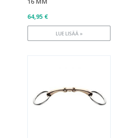
16 MM
64,95
€
LUE LISÄÄ »