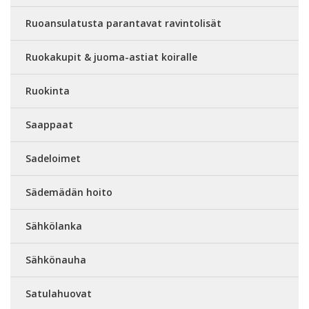
Ruoansulatusta parantavat ravintolisät
Ruokakupit & juoma-astiat koiralle
Ruokinta
Saappaat
Sadeloimet
Sädemädän hoito
Sähkölanka
Sähkönauha
Satulahuovat