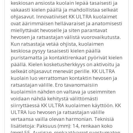
keskiosan ansiosta kuolain lepää tasaisesti ja
vakaasti kielen päällä ja mahdollistaa selkeät
ohjasavut. Innovatiiviset KK ULTRA kuolaimet
ovat äärimmäisen hellävaraiset ja anatomisesti
miellyttävät hevoselle ja siten parantavat
hevosen ja ratsastajan välistä vuorovaikutusta.
Kun ratsastaja vetää ohjista, kuolaimen
keskiosa pysyy tasaisesti kielen päällä
puristamatta ja kontaktirenkaat pyörivät kielen
päällä. Kielen kosketusherkkyys on aktivoitu ja
selkeät ohjasavut menevät perille. KK ULTRA
kuolain luo verrattoman kontaktin hevosen ja
ratsastajan välille. Ero tavanomaisiin
kuolaimiin nähden on valtava ja useimmiten
voidaan nähdä kehitystä välittömästi
siirryttäessä KK ULTRA kuolaimen käyttöön. KK
ULTRA luo hevosen ja ratsastajan välille
vertaansa vailla olevan harmonian. Teknisiä
lisätietoja: Paksuus (mm): 14, renkaan koko
(mm) 55. Aurigan, renkaat/varret ruostumaton