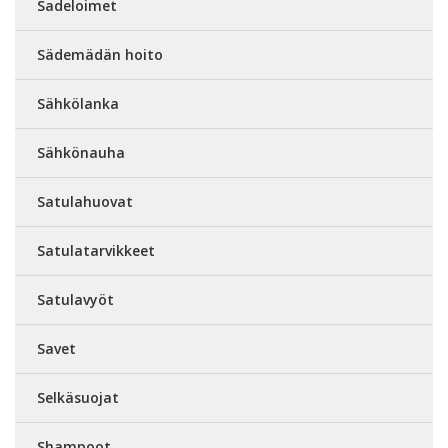
Sadeloimet
Sädemädän hoito
Sähkölanka
Sähkönauha
Satulahuovat
Satulatarvikkeet
Satulavyöt
Savet
Selkäsuojat
Shampoot