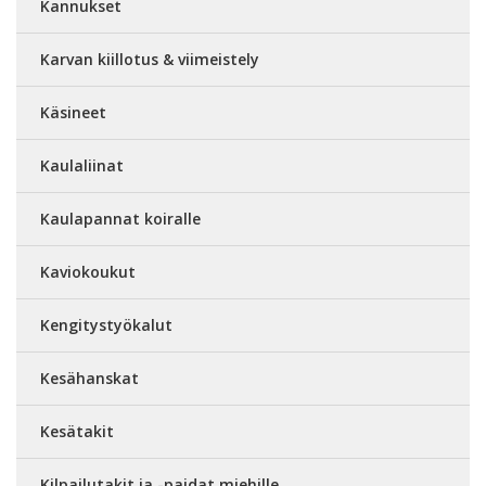
Kannukset
Karvan kiillotus & viimeistely
Käsineet
Kaulaliinat
Kaulapannat koiralle
Kaviokoukut
Kengitystyökalut
Kesähanskat
Kesätakit
Kilpailutakit ja -paidat miehille