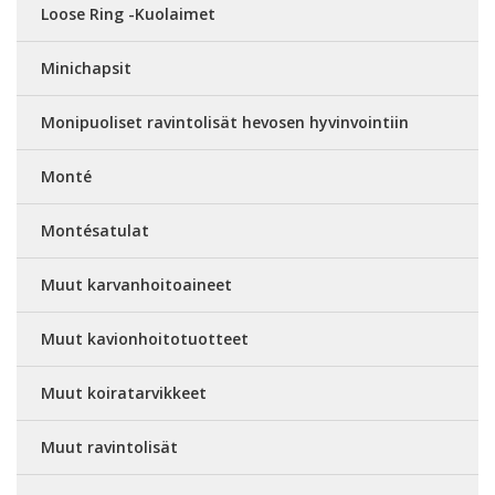
Loose Ring -Kuolaimet
Minichapsit
Monipuoliset ravintolisät hevosen hyvinvointiin
Monté
Montésatulat
Muut karvanhoitoaineet
Muut kavionhoitotuotteet
Muut koiratarvikkeet
Muut ravintolisät