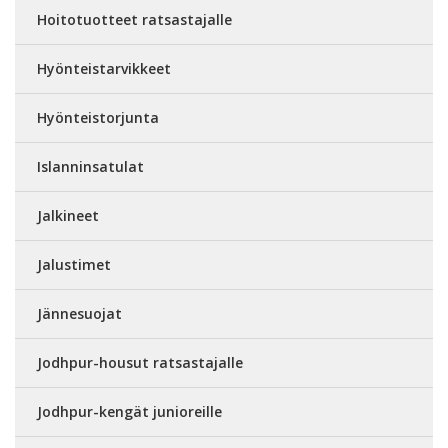
Hoitotuotteet ratsastajalle
Hyönteistarvikkeet
Hyönteistorjunta
Islanninsatulat
Jalkineet
Jalustimet
Jännesuojat
Jodhpur-housut ratsastajalle
Jodhpur-kengät junioreille