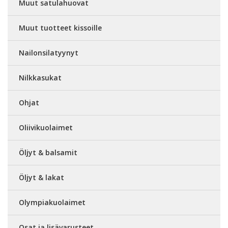
Muut satulahuovat
Muut tuotteet kissoille
Nailonsilatyynyt
Nilkkasukat
Ohjat
Oliivikuolaimet
Öljyt & balsamit
Öljyt & lakat
Olympiakuolaimet
Osat ja lisävarusteet