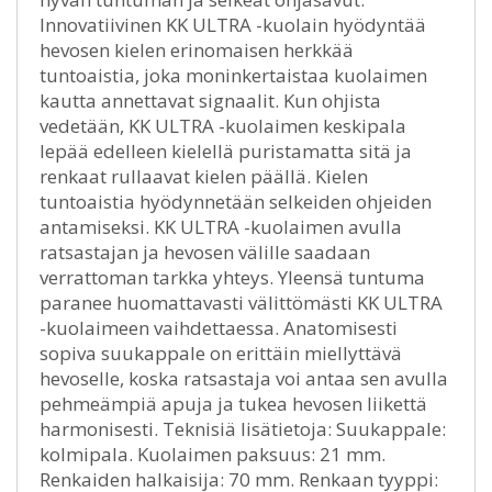
Innovatiivinen KK ULTRA -kuolain hyödyntää
hevosen kielen erinomaisen herkkää
tuntoaistia, joka moninkertaistaa kuolaimen
kautta annettavat signaalit. Kun ohjista
vedetään, KK ULTRA -kuolaimen keskipala
lepää edelleen kielellä puristamatta sitä ja
renkaat rullaavat kielen päällä. Kielen
tuntoaistia hyödynnetään selkeiden ohjeiden
antamiseksi. KK ULTRA -kuolaimen avulla
ratsastajan ja hevosen välille saadaan
verrattoman tarkka yhteys. Yleensä tuntuma
paranee huomattavasti välittömästi KK ULTRA
-kuolaimeen vaihdettaessa. Anatomisesti
sopiva suukappale on erittäin miellyttävä
hevoselle, koska ratsastaja voi antaa sen avulla
pehmeämpiä apuja ja tukea hevosen liikettä
harmonisesti. Teknisiä lisätietoja: Suukappale:
kolmipala. Kuolaimen paksuus: 21 mm.
Renkaiden halkaisija: 70 mm. Renkaan tyyppi: