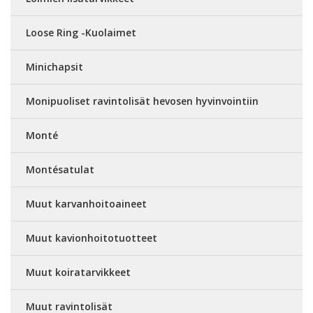
Loose Ring -Kuolaimet
Minichapsit
Monipuoliset ravintolisät hevosen hyvinvointiin
Monté
Montésatulat
Muut karvanhoitoaineet
Muut kavionhoitotuotteet
Muut koiratarvikkeet
Muut ravintolisät