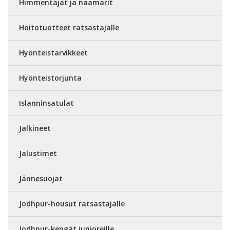
Himmentäjät ja naamarit
Hoitotuotteet ratsastajalle
Hyönteistarvikkeet
Hyönteistorjunta
Islanninsatulat
Jalkineet
Jalustimet
Jännesuojat
Jodhpur-housut ratsastajalle
Jodhpur-kengät junioreille