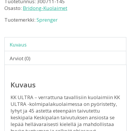
Tuotetunnus:
300711-145
Osasto:
Bridong-Kuolaimet
Tuotemerkki:
Sprenger
Kuvaus
Arviot (0)
Kuvaus
KK ULTRA – verrattuna tavallisiin kuolaimiin KK
ULTRA -kolmipalakuolaimessa on pyöristetty,
lyhyt ja 45 astetta eteenpäin taivutettu
keskipala Keskipalan taivutuksen ansiosta se
lepää hellävaraisesti kielellä ja mahdollistaa
hyvän tuntuman ja selkeät ohjasavut.