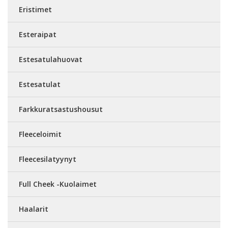
Eristimet
Esteraipat
Estesatulahuovat
Estesatulat
Farkkuratsastushousut
Fleeceloimit
Fleecesilatyynyt
Full Cheek -Kuolaimet
Haalarit