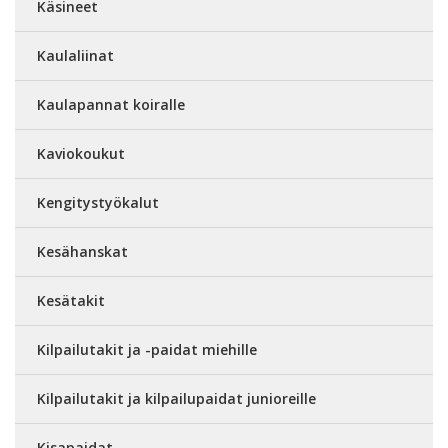
Käsineet
Kaulaliinat
Kaulapannat koiralle
Kaviokoukut
Kengitystyökalut
Kesähanskat
Kesätakit
Kilpailutakit ja -paidat miehille
Kilpailutakit ja kilpailupaidat junioreille
Kisapaidat