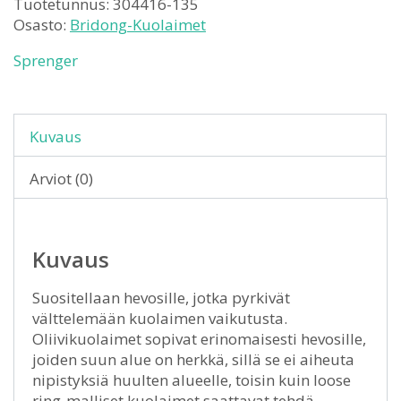
Tuotetunnus:
304416-135
Osasto:
Bridong-Kuolaimet
Sprenger
Kuvaus
Arviot (0)
Kuvaus
Suositellaan hevosille, jotka pyrkivät
välttelemään kuolaimen vaikutusta.
Oliivikuolaimet sopivat erinomaisesti hevosille,
joiden suun alue on herkkä, sillä se ei aiheuta
nipistyksiä huulten alueelle, toisin kuin loose
ring-malliset kuolaimet saattavat tehdä.