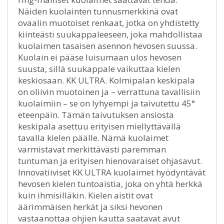
Näiden kuolainten tunnusmerkkinä ovat
ovaalin muotoiset renkaat, jotka on yhdistetty
kiinteästi suukappaleeseen, joka mahdollistaa
kuolaimen tasaisen asennon hevosen suussa.
Kuolain ei pääse luisumaan ulos hevosen
suusta, sillä suukappale vaikuttaa kielen
keskiosaan. KK ULTRA. Kolmipalan keskipala
on oliivin muotoinen ja – verrattuna tavallisiin
kuolaimiin – se on lyhyempi ja taivutettu 45°
eteenpäin. Tämän taivutuksen ansiosta
keskipala asettuu erityisen miellyttävällä
tavalla kielen päälle. Nämä kuolaimet
varmistavat merkittävästi paremman
tuntuman ja erityisen hienovaraiset ohjasavut.
Innovatiiviset KK ULTRA kuolaimet hyödyntävät
hevosen kielen tuntoaistia, joka on yhtä herkkä
kuin ihmisilläkin. Kielen aistit ovat
äärimmäisen herkät ja siksi hevonen
vastaanottaa ohjien kautta saatavat avut