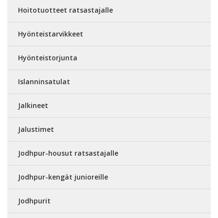
Hoitotuotteet ratsastajalle
Hyönteistarvikkeet
Hyönteistorjunta
Islanninsatulat
Jalkineet
Jalustimet
Jodhpur-housut ratsastajalle
Jodhpur-kengät junioreille
Jodhpurit