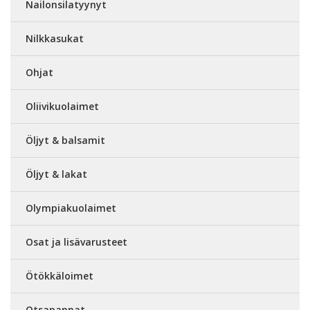
Nailonsilatyynyt
Nilkkasukat
Ohjat
Oliivikuolaimet
Öljyt & balsamit
Öljyt & lakat
Olympiakuolaimet
Osat ja lisävarusteet
Ötökkäloimet
Otsapannat