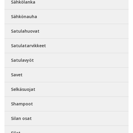
Sähkölanka
Sähkönauha
Satulahuovat
Satulatarvikkeet
Satulavyöt
Savet
Selkäsuojat
Shampoot
Silan osat
Silat