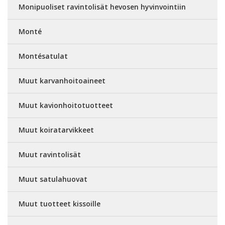
Monipuoliset ravintolisät hevosen hyvinvointiin
Monté
Montésatulat
Muut karvanhoitoaineet
Muut kavionhoitotuotteet
Muut koiratarvikkeet
Muut ravintolisät
Muut satulahuovat
Muut tuotteet kissoille