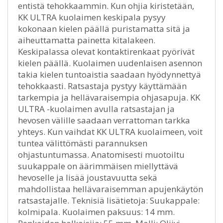
entistä tehokkaammin. Kun ohjia kiristetään,
KK ULTRA kuolaimen keskipala pysyy
kokonaan kielen päällä puristamatta sitä ja
aiheuttamatta painetta kitalakeen.
Keskipalassa olevat kontaktirenkaat pyörivät
kielen päällä. Kuolaimen uudenlaisen asennon
takia kielen tuntoaistia saadaan hyödynnettyä
tehokkaasti. Ratsastaja pystyy käyttämään
tarkempia ja hellävaraisempia ohjasapuja. KK
ULTRA -kuolaimen avulla ratsastajan ja
hevosen välille saadaan verrattoman tarkka
yhteys. Kun vaihdat KK ULTRA kuolaimeen, voit
tuntea välittömästi parannuksen
ohjastuntumassa. Anatomisesti muotoiltu
suukappale on äärimmäisen miellyttävä
hevoselle ja lisää joustavuutta sekä
mahdollistaa hellävaraisemman apujenkäytön
ratsastajalle. Teknisiä lisätietoja: Suukappale:
kolmipala. Kuolaimen paksuus: 14 mm.