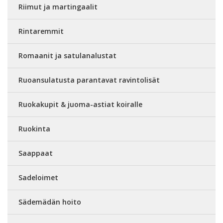
Riimut ja martingaalit
Rintaremmit
Romaanit ja satulanalustat
Ruoansulatusta parantavat ravintolisät
Ruokakupit & juoma-astiat koiralle
Ruokinta
Saappaat
Sadeloimet
Sädemädän hoito