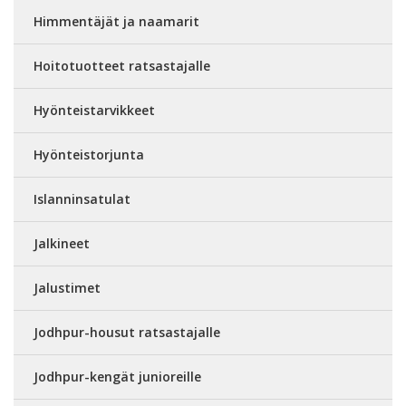
Himmentäjät ja naamarit
Hoitotuotteet ratsastajalle
Hyönteistarvikkeet
Hyönteistorjunta
Islanninsatulat
Jalkineet
Jalustimet
Jodhpur-housut ratsastajalle
Jodhpur-kengät junioreille