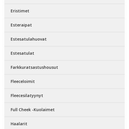
Eristimet
Esteraipat
Estesatulahuovat
Estesatulat
Farkkuratsastushousut
Fleeceloimit
Fleecesilatyynyt
Full Cheek -Kuolaimet
Haalarit