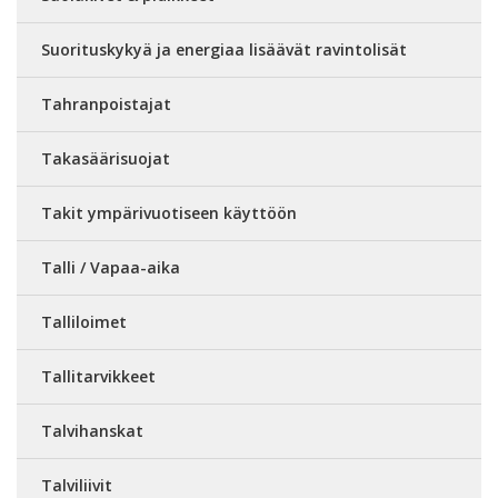
Suorituskykyä ja energiaa lisäävät ravintolisät
Tahranpoistajat
Takasäärisuojat
Takit ympärivuotiseen käyttöön
Talli / Vapaa-aika
Talliloimet
Tallitarvikkeet
Talvihanskat
Talviliivit