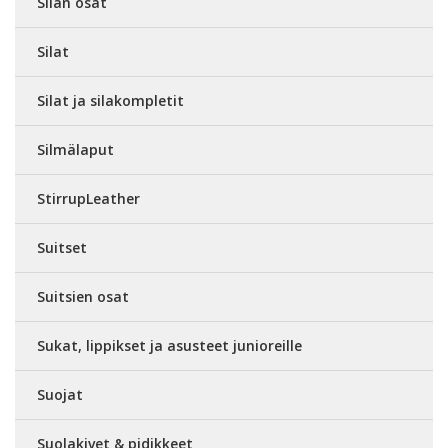
Silan osat
Silat
Silat ja silakompletit
Silmälaput
StirrupLeather
Suitset
Suitsien osat
Sukat, lippikset ja asusteet junioreille
Suojat
Suolakivet & pidikkeet