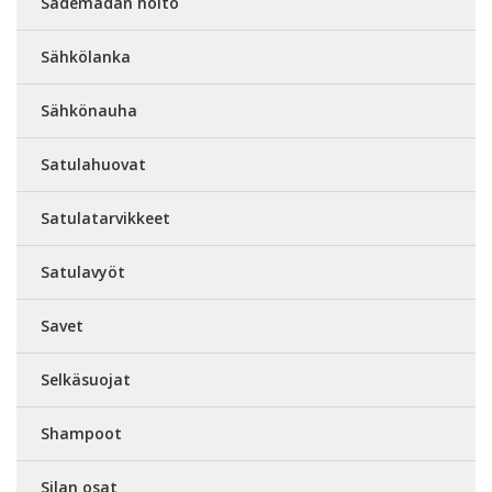
Sädemädän hoito
Sähkölanka
Sähkönauha
Satulahuovat
Satulatarvikkeet
Satulavyöt
Savet
Selkäsuojat
Shampoot
Silan osat