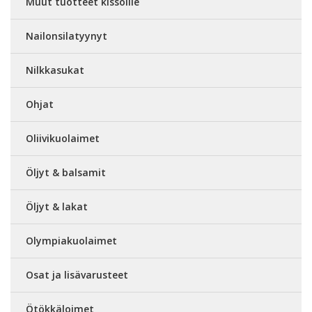
Muut tuotteet kissoille
Nailonsilatyynyt
Nilkkasukat
Ohjat
Oliivikuolaimet
Öljyt & balsamit
Öljyt & lakat
Olympiakuolaimet
Osat ja lisävarusteet
Ötökkäloimet