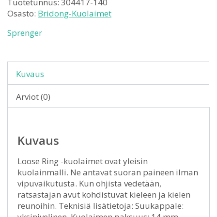
Tuotetunnus:
304417-140
Osasto:
Bridong-Kuolaimet
Sprenger
Kuvaus
Arviot (0)
Kuvaus
Loose Ring -kuolaimet ovat yleisin
kuolainmalli. Ne antavat suoran paineen ilman
vipuvaikutusta. Kun ohjista vedetään,
ratsastajan avut kohdistuvat kieleen ja kielen
reunoihin. Teknisiä lisätietoja: Suukappale:
yksinivelinen. Kuolaimen paksuus: 14 mm.