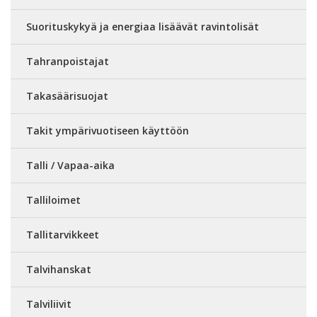
Suorituskykyä ja energiaa lisäävät ravintolisät
Tahranpoistajat
Takasäärisuojat
Takit ympärivuotiseen käyttöön
Talli / Vapaa-aika
Talliloimet
Tallitarvikkeet
Talvihanskat
Talviliivit