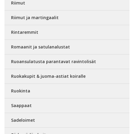
Riimut
Riimut ja martingaalit
Rintaremmit
Romaanit ja satulanalustat
Ruoansulatusta parantavat ravintolisät
Ruokakupit & juoma-astiat koiralle
Ruokinta
Saappaat
Sadeloimet