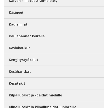
Karvan kiillotus & viimeistely
Käsineet
Kaulaliinat
Kaulapannat koiralle
Kaviokoukut
Kengitystyökalut
Kesähanskat
Kesätakit
Kilpailutakit ja -paidat miehille
Kilpailutakit ja kilpailupaidat junioreille