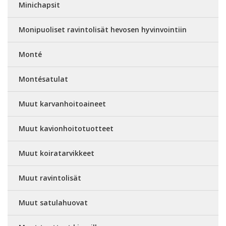
Minichapsit
Monipuoliset ravintolisät hevosen hyvinvointiin
Monté
Montésatulat
Muut karvanhoitoaineet
Muut kavionhoitotuotteet
Muut koiratarvikkeet
Muut ravintolisät
Muut satulahuovat