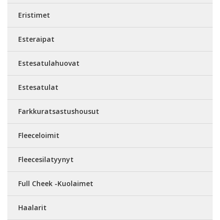
Eristimet
Esteraipat
Estesatulahuovat
Estesatulat
Farkkuratsastushousut
Fleeceloimit
Fleecesilatyynyt
Full Cheek -Kuolaimet
Haalarit