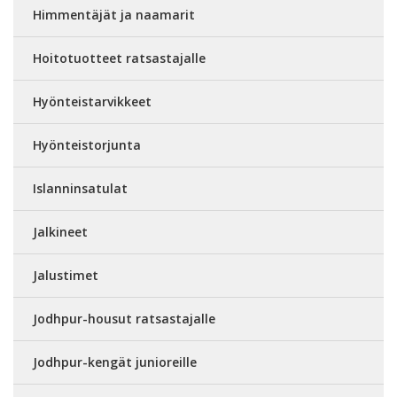
Himmentäjät ja naamarit
Hoitotuotteet ratsastajalle
Hyönteistarvikkeet
Hyönteistorjunta
Islanninsatulat
Jalkineet
Jalustimet
Jodhpur-housut ratsastajalle
Jodhpur-kengät junioreille