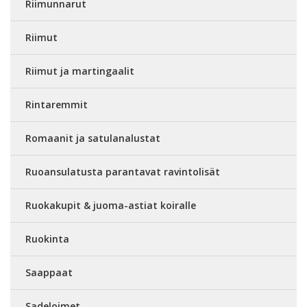
Riimunnarut
Riimut
Riimut ja martingaalit
Rintaremmit
Romaanit ja satulanalustat
Ruoansulatusta parantavat ravintolisät
Ruokakupit & juoma-astiat koiralle
Ruokinta
Saappaat
Sadeloimet