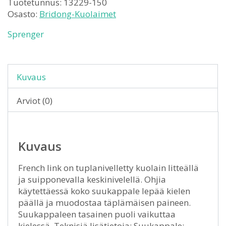
Tuotetunnus:
13229-150
Osasto:
Bridong-Kuolaimet
Sprenger
Kuvaus
Arviot (0)
Kuvaus
French link on tuplanivelletty kuolain litteällä
ja suipponevalla keskinivelellä. Ohjia
käytettäessä koko suukappale lepää kielen
päällä ja muodostaa täplämäisen paineen.
Suukappaleen tasainen puoli vaikuttaa
kielessä. Teknisiä lisätietoja: Suukappale: