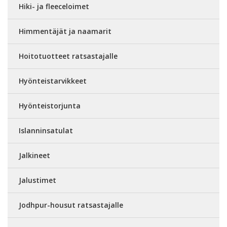
Hiki- ja fleeceloimet
Himmentäjät ja naamarit
Hoitotuotteet ratsastajalle
Hyönteistarvikkeet
Hyönteistorjunta
Islanninsatulat
Jalkineet
Jalustimet
Jodhpur-housut ratsastajalle