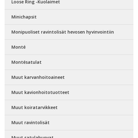
Loose Ring -Kuolaimet
Minichapsit
Monipuoliset ravintolisät hevosen hyvinvointiin
Monté
Montésatulat
Muut karvanhoitoaineet
Muut kavionhoitotuotteet
Muut koiratarvikkeet
Muut ravintolisät
Muut satulahuovat