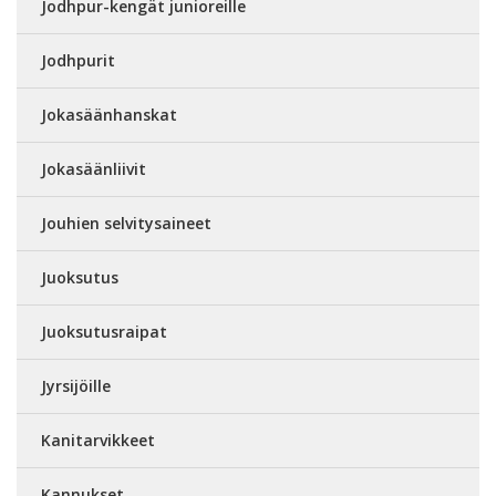
Jodhpur-kengät junioreille
Jodhpurit
Jokasäänhanskat
Jokasäänliivit
Jouhien selvitysaineet
Juoksutus
Juoksutusraipat
Jyrsijöille
Kanitarvikkeet
Kannukset