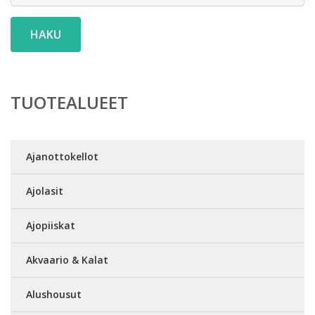
HAKU
TUOTEALUEET
Ajanottokellot
Ajolasit
Ajopiiskat
Akvaario & Kalat
Alushousut