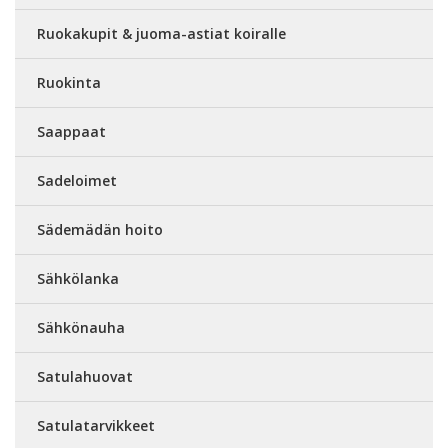
Ruokakupit & juoma-astiat koiralle
Ruokinta
Saappaat
Sadeloimet
Sädemädän hoito
Sähkölanka
Sähkönauha
Satulahuovat
Satulatarvikkeet