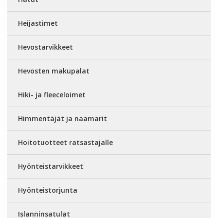
Heijastimet
Hevostarvikkeet
Hevosten makupalat
Hiki- ja fleeceloimet
Himmentäjät ja naamarit
Hoitotuotteet ratsastajalle
Hyönteistarvikkeet
Hyönteistorjunta
Islanninsatulat