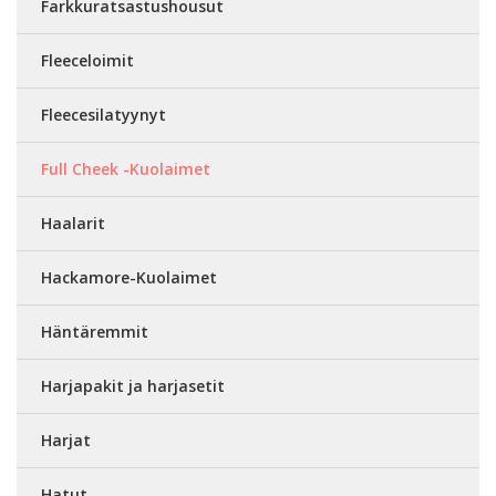
Farkkuratsastushousut
Fleeceloimit
Fleecesilatyynyt
Full Cheek -Kuolaimet
Haalarit
Hackamore-Kuolaimet
Häntäremmit
Harjapakit ja harjasetit
Harjat
Hatut