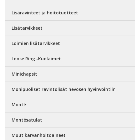
Lisäravinteet ja hoitotuotteet
Lisätarvikkeet
Loimien lisätarvikkeet
Loose Ring -Kuolaimet
Minichapsit
Monipuoliset ravintolisät hevosen hyvinvointiin
Monté
Montésatulat
Muut karvanhoitoaineet