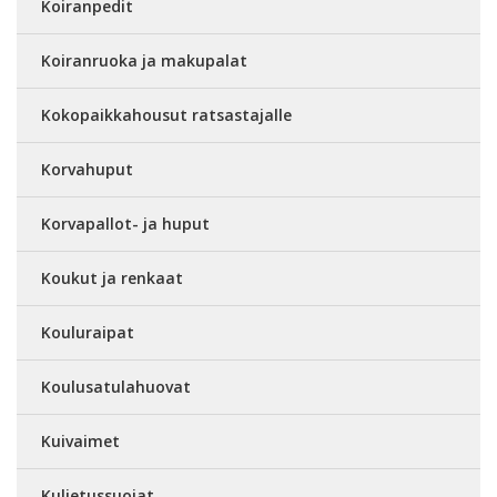
Koiranpedit
Koiranruoka ja makupalat
Kokopaikkahousut ratsastajalle
Korvahuput
Korvapallot- ja huput
Koukut ja renkaat
Kouluraipat
Koulusatulahuovat
Kuivaimet
Kuljetussuojat