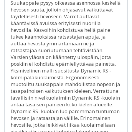
Suukappale pysyy oikeassa asennossa keskellä
hevosen suuta, jolloin ohjasavut vaikuttavat
täydellisesti hevoseen. Varret auttavat
kääntävissä avuissa erityisesti nuorilla
hevosilla. Kasvoihin kohdistuva hellä paine
tukee käännöksissä ratsastajan apuja, ja
auttaa hevosta ymmärtämään ne ja
ratsastajaa suoriutumaan tehtävistään.
Varsien yläosa on käännetty ulospäin, jotta
poskiin ei kohdistu epämiellyttävää painetta.
Yksinivelinen malli suositusta Dynamic RS -
kolmipalakuolaimesta. Ergonomisesti
muotoiltu suukappale mahdollistaa nopean ja
tasapainoisen vaikutuksen kieleen. Verrattuna
tavallisiin nivelkuolaimiin Dynamic RS -kuolain
antaa tasaisen paineen koko kielen alueelle.
Dynamic RS -kuolain luo paremman tuntuman
hevosen ja ratsastajan välille. Erinomainen
hevosille, jotka leikkivät liikaa kuolaimellaan
eivätkä siksi reagoi kolmipalakuolaimeen.