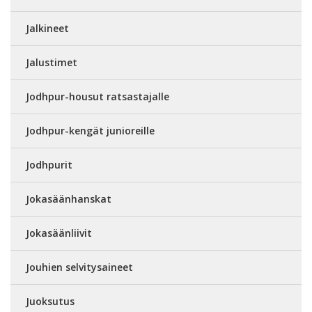
Jalkineet
Jalustimet
Jodhpur-housut ratsastajalle
Jodhpur-kengät junioreille
Jodhpurit
Jokasäänhanskat
Jokasäänliivit
Jouhien selvitysaineet
Juoksutus