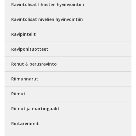
Ravintolisät lihasten hyvinvointiin
Ravintolisät nivelien hyvinvointiin
Ravipintelit
Raviponituotteet
Rehut & perusravinto
Riimunnarut
Riimut
Riimut ja martingaalit
Rintaremmit