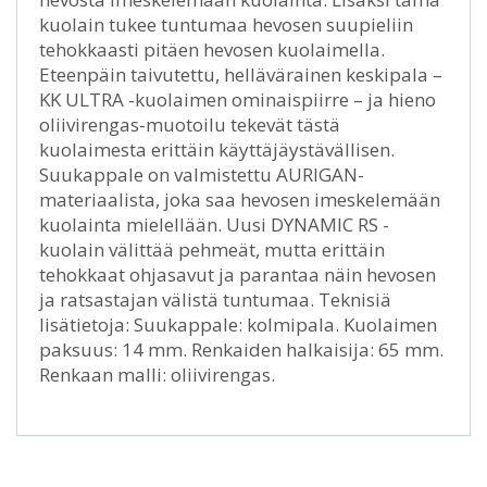
kuolain tukee tuntumaa hevosen suupieliin
tehokkaasti pitäen hevosen kuolaimella.
Eteenpäin taivutettu, hellävärainen keskipala –
KK ULTRA -kuolaimen ominaispiirre – ja hieno
oliivirengas-muotoilu tekevät tästä
kuolaimesta erittäin käyttäjäystävällisen.
Suukappale on valmistettu AURIGAN-
materiaalista, joka saa hevosen imeskelemään
kuolainta mielellään. Uusi DYNAMIC RS -
kuolain välittää pehmeät, mutta erittäin
tehokkaat ohjasavut ja parantaa näin hevosen
ja ratsastajan välistä tuntumaa. Teknisiä
lisätietoja: Suukappale: kolmipala. Kuolaimen
paksuus: 14 mm. Renkaiden halkaisija: 65 mm.
Renkaan malli: oliivirengas.