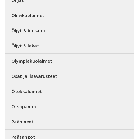
Ohjat
Oliivikuolaimet
Öljyt & balsamit
Öljyt & lakat
Olympiakuolaimet
Osat ja lisävarusteet
Ötökkäloimet
Otsapannat
Päähineet
Päätangot