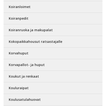
Koiranloimet
Koiranpedit
Koiranruoka ja makupalat
Kokopaikkahousut ratsastajalle
Korvahuput
Korvapallot- ja huput
Koukut ja renkaat
Kouluraipat
Koulusatulahuovat