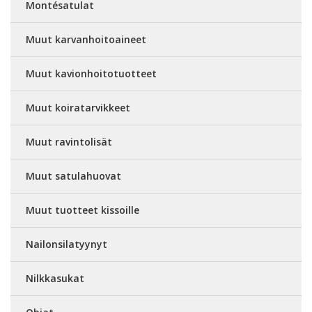
Montésatulat
Muut karvanhoitoaineet
Muut kavionhoitotuotteet
Muut koiratarvikkeet
Muut ravintolisät
Muut satulahuovat
Muut tuotteet kissoille
Nailonsilatyynyt
Nilkkasukat