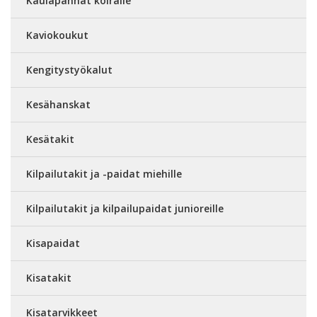
Kaulapannat koiralle
Kaviokoukut
Kengitystyökalut
Kesähanskat
Kesätakit
Kilpailutakit ja -paidat miehille
Kilpailutakit ja kilpailupaidat junioreille
Kisapaidat
Kisatakit
Kisatarvikkeet