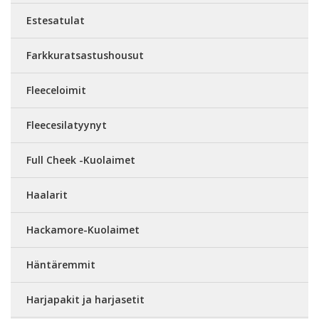
Estesatulat
Farkkuratsastushousut
Fleeceloimit
Fleecesilatyynyt
Full Cheek -Kuolaimet
Haalarit
Hackamore-Kuolaimet
Häntäremmit
Harjapakit ja harjasetit