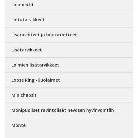
Linimentit
Lintutarvikkeet
Lisäravinteet ja hoitotuotteet
Lisätarvikkeet
Loimien lisätarvikkeet
Loose Ring -Kuolaimet
Minichapsit
Monipuoliset ravintolisät hevosen hyvinvointiin
Monté