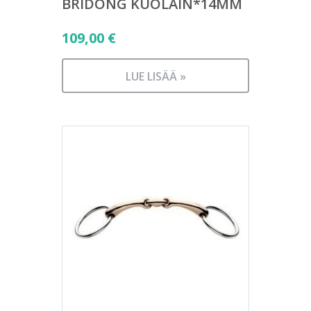
BRIDONG KUOLAIN*14MM
109,00
€
LUE LISÄÄ »