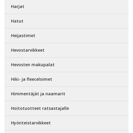
Harjat
Hatut
Heijastimet
Hevostarvikkeet
Hevosten makupalat
Hiki- ja fleeceloimet
Himmentäjät ja naamarit
Hoitotuotteet ratsastajalle
Hyönteistarvikkeet