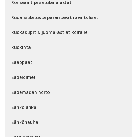
Romaanit ja satulanalustat
Ruoansulatusta parantavat ravintolisät
Ruokakupit & juoma-astiat koiralle
Ruokinta
Saappaat
Sadeloimet
Sädemädän hoito
Sähkölanka
Sähkönauha