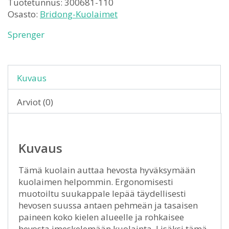
Tuotetunnus:
300681-110
Osasto:
Bridong-Kuolaimet
Sprenger
Kuvaus
Arviot (0)
Kuvaus
Tämä kuolain auttaa hevosta hyväksymään
kuolaimen helpommin. Ergonomisesti
muotoiltu suukappale lepää täydellisesti
hevosen suussa antaen pehmeän ja tasaisen
paineen koko kielen alueelle ja rohkaisee
hevosta imeskelemään kuolainta. Lisäksi tämä