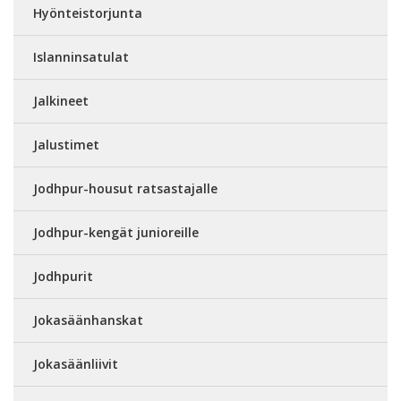
Hyönteistorjunta
Islanninsatulat
Jalkineet
Jalustimet
Jodhpur-housut ratsastajalle
Jodhpur-kengät junioreille
Jodhpurit
Jokasäänhanskat
Jokasäänliivit