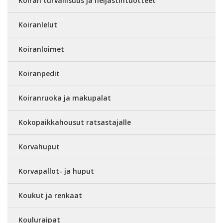
Koiran turvallisuus ja heijastintuotteet
Koiranlelut
Koiranloimet
Koiranpedit
Koiranruoka ja makupalat
Kokopaikkahousut ratsastajalle
Korvahuput
Korvapallot- ja huput
Koukut ja renkaat
Kouluraipat