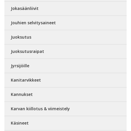
Jokasäänliivit
Jouhien selvitysaineet
Juoksutus
Juoksutusraipat
Jyrsijöille
Kanitarvikkeet
Kannukset
Karvan kiillotus & viimeistely
Käsineet