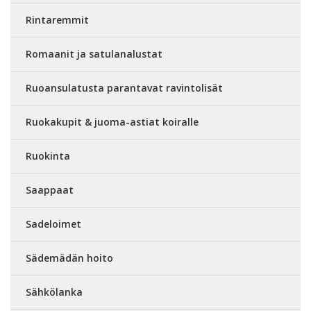
Rintaremmit
Romaanit ja satulanalustat
Ruoansulatusta parantavat ravintolisät
Ruokakupit & juoma-astiat koiralle
Ruokinta
Saappaat
Sadeloimet
Sädemädän hoito
Sähkölanka