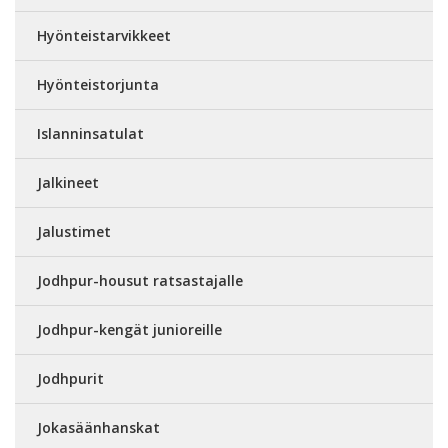
Hyönteistarvikkeet
Hyönteistorjunta
Islanninsatulat
Jalkineet
Jalustimet
Jodhpur-housut ratsastajalle
Jodhpur-kengät junioreille
Jodhpurit
Jokasäänhanskat