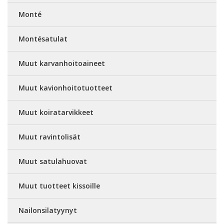
Monté
Montésatulat
Muut karvanhoitoaineet
Muut kavionhoitotuotteet
Muut koiratarvikkeet
Muut ravintolisät
Muut satulahuovat
Muut tuotteet kissoille
Nailonsilatyynyt