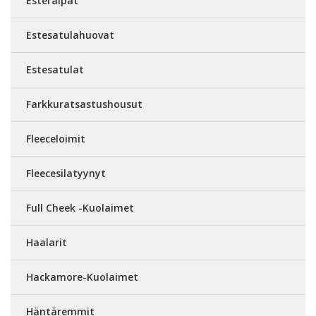
Esteraipat
Estesatulahuovat
Estesatulat
Farkkuratsastushousut
Fleeceloimit
Fleecesilatyynyt
Full Cheek -Kuolaimet
Haalarit
Hackamore-Kuolaimet
Häntäremmit