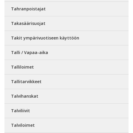
Tahranpoistajat
Takasäärisuojat
Takit ympärivuotiseen käyttöön
Talli / Vapaa-aika
Talliloimet
Tallitarvikkeet
Talvihanskat
Talviliivit
Talviloimet