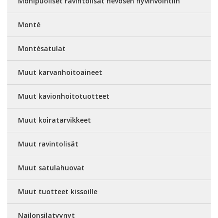
Monipuoliset ravintolisät hevosen hyvinvointiin
Monté
Montésatulat
Muut karvanhoitoaineet
Muut kavionhoitotuotteet
Muut koiratarvikkeet
Muut ravintolisät
Muut satulahuovat
Muut tuotteet kissoille
Nailonsilatyynyt