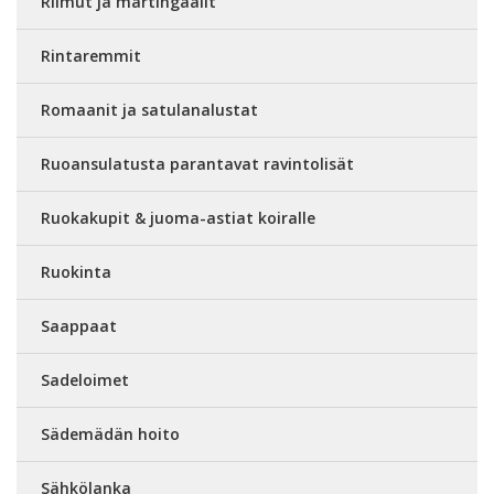
Riimut ja martingaalit
Rintaremmit
Romaanit ja satulanalustat
Ruoansulatusta parantavat ravintolisät
Ruokakupit & juoma-astiat koiralle
Ruokinta
Saappaat
Sadeloimet
Sädemädän hoito
Sähkölanka