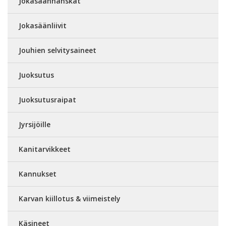
Jokasäänhanskat
Jokasäänliivit
Jouhien selvitysaineet
Juoksutus
Juoksutusraipat
Jyrsijöille
Kanitarvikkeet
Kannukset
Karvan kiillotus & viimeistely
Käsineet