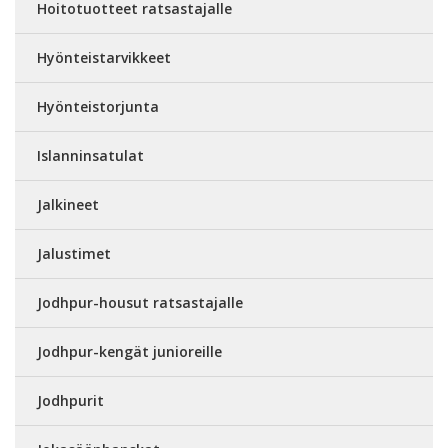
Hoitotuotteet ratsastajalle
Hyönteistarvikkeet
Hyönteistorjunta
Islanninsatulat
Jalkineet
Jalustimet
Jodhpur-housut ratsastajalle
Jodhpur-kengät junioreille
Jodhpurit