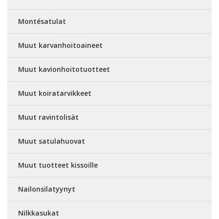
Montésatulat
Muut karvanhoitoaineet
Muut kavionhoitotuotteet
Muut koiratarvikkeet
Muut ravintolisät
Muut satulahuovat
Muut tuotteet kissoille
Nailonsilatyynyt
Nilkkasukat