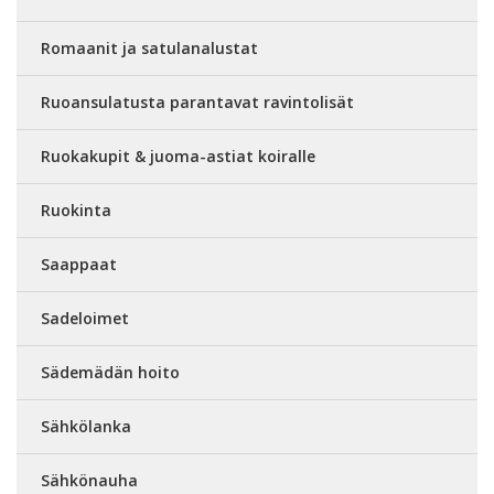
Romaanit ja satulanalustat
Ruoansulatusta parantavat ravintolisät
Ruokakupit & juoma-astiat koiralle
Ruokinta
Saappaat
Sadeloimet
Sädemädän hoito
Sähkölanka
Sähkönauha