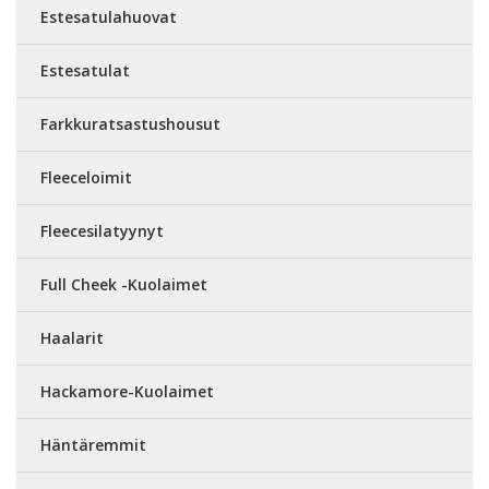
Estesatulahuovat
Estesatulat
Farkkuratsastushousut
Fleeceloimit
Fleecesilatyynyt
Full Cheek -Kuolaimet
Haalarit
Hackamore-Kuolaimet
Häntäremmit