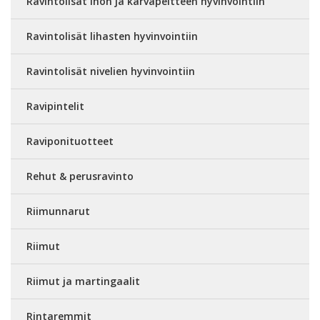
Ravintolisät ihon ja karvapeitteen hyvinvointiin
Ravintolisät lihasten hyvinvointiin
Ravintolisät nivelien hyvinvointiin
Ravipintelit
Raviponituotteet
Rehut & perusravinto
Riimunnarut
Riimut
Riimut ja martingaalit
Rintaremmit