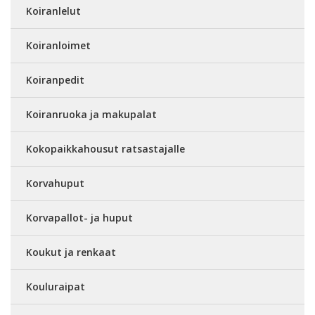
Koiranlelut
Koiranloimet
Koiranpedit
Koiranruoka ja makupalat
Kokopaikkahousut ratsastajalle
Korvahuput
Korvapallot- ja huput
Koukut ja renkaat
Kouluraipat