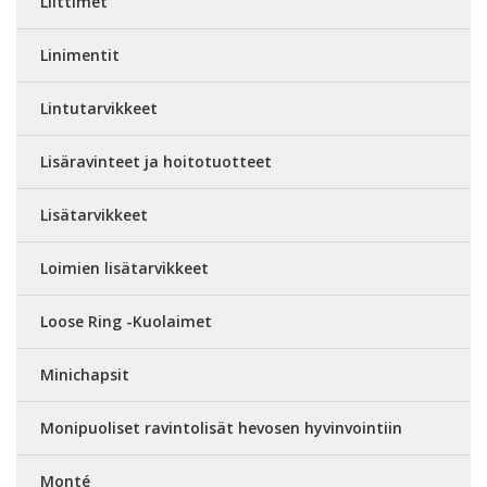
Liittimet
Linimentit
Lintutarvikkeet
Lisäravinteet ja hoitotuotteet
Lisätarvikkeet
Loimien lisätarvikkeet
Loose Ring -Kuolaimet
Minichapsit
Monipuoliset ravintolisät hevosen hyvinvointiin
Monté