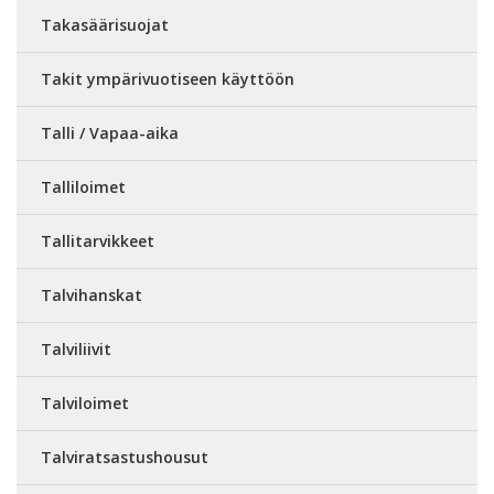
Takasäärisuojat
Takit ympärivuotiseen käyttöön
Talli / Vapaa-aika
Talliloimet
Tallitarvikkeet
Talvihanskat
Talviliivit
Talviloimet
Talviratsastushousut