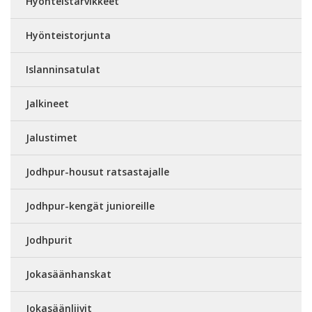
Hyönteistarvikkeet
Hyönteistorjunta
Islanninsatulat
Jalkineet
Jalustimet
Jodhpur-housut ratsastajalle
Jodhpur-kengät junioreille
Jodhpurit
Jokasäänhanskat
Jokasäänliivit