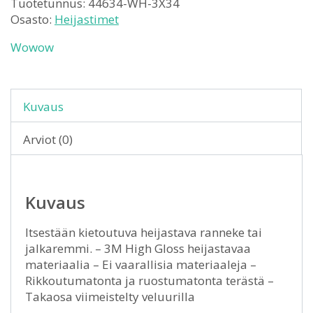
Tuotetunnus:
44634-WH-3X34
Osasto:
Heijastimet
Wowow
Kuvaus
Arviot (0)
Kuvaus
Itsestään kietoutuva heijastava ranneke tai
jalkaremmi. – 3M High Gloss heijastavaa
materiaalia – Ei vaarallisia materiaaleja –
Rikkoutumatonta ja ruostumatonta terästä –
Takaosa viimeistelty veluurilla