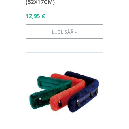
(52X17CM)
12,95
€
LUE LISÄÄ »