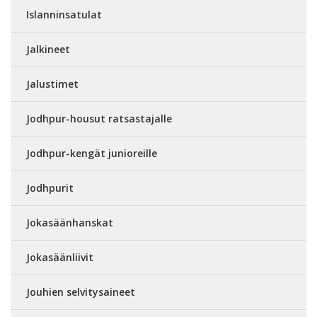
Islanninsatulat
Jalkineet
Jalustimet
Jodhpur-housut ratsastajalle
Jodhpur-kengät junioreille
Jodhpurit
Jokasäänhanskat
Jokasäänliivit
Jouhien selvitysaineet