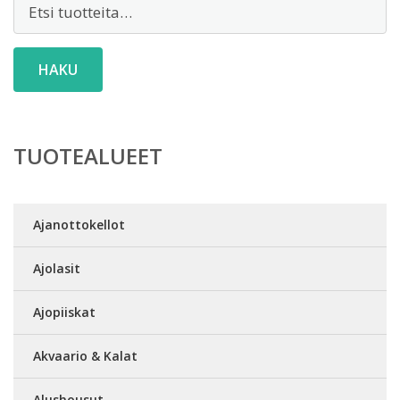
Etsi:
HAKU
TUOTEALUEET
Ajanottokellot
Ajolasit
Ajopiiskat
Akvaario & Kalat
Alushousut