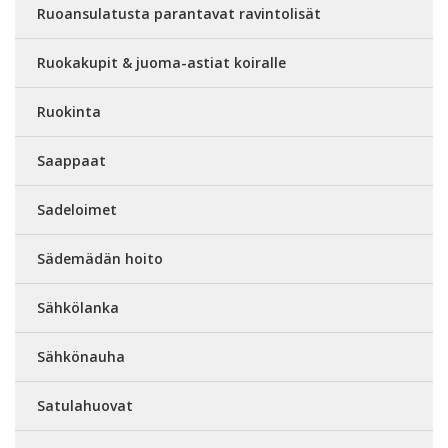
Ruoansulatusta parantavat ravintolisät
Ruokakupit & juoma-astiat koiralle
Ruokinta
Saappaat
Sadeloimet
Sädemädän hoito
Sähkölanka
Sähkönauha
Satulahuovat