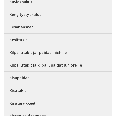
Kaviokoukut
Kengitystyökalut
Kesähanskat
Kesätakit
Kilpailutakit ja -paidat miehille
Kilpailutakit ja kilpailupaidat junioreille
Kisapaidat
Kisatakit
Kisatarvikkeet
Kissan kaulapannat