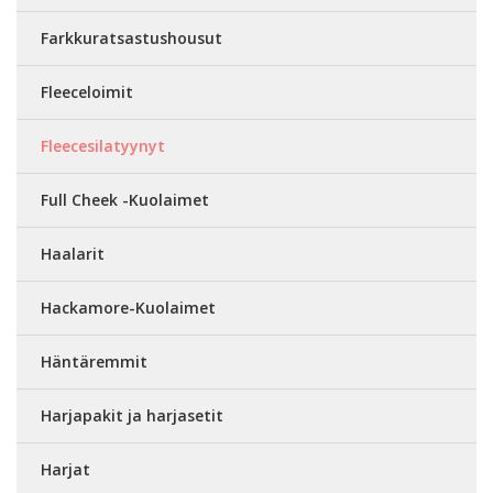
Farkkuratsastushousut
Fleeceloimit
Fleecesilatyynyt
Full Cheek -Kuolaimet
Haalarit
Hackamore-Kuolaimet
Häntäremmit
Harjapakit ja harjasetit
Harjat