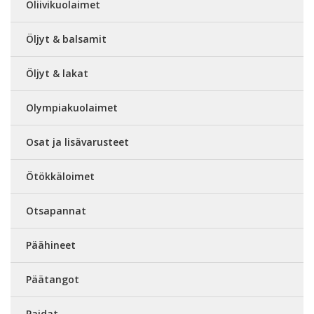
Oliivikuolaimet
Öljyt & balsamit
Öljyt & lakat
Olympiakuolaimet
Osat ja lisävarusteet
Ötökkäloimet
Otsapannat
Päähineet
Päätangot
Paidat