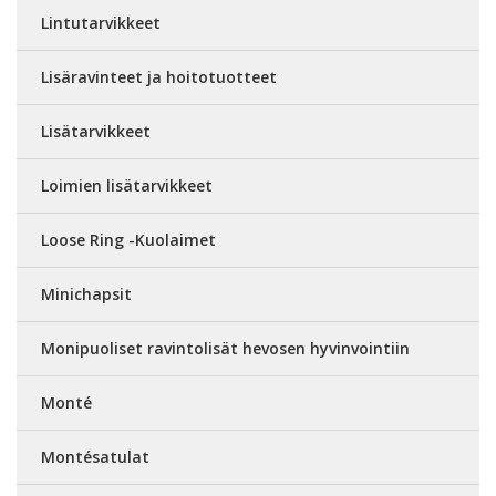
Lintutarvikkeet
Lisäravinteet ja hoitotuotteet
Lisätarvikkeet
Loimien lisätarvikkeet
Loose Ring -Kuolaimet
Minichapsit
Monipuoliset ravintolisät hevosen hyvinvointiin
Monté
Montésatulat