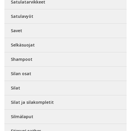
Satulatarvikkeet
Satulavyöt
Savet
Selkäsuojat
Shampoot
Silan osat
Silat
Silat ja silakompletit
Silmälaput
StirrupLeather