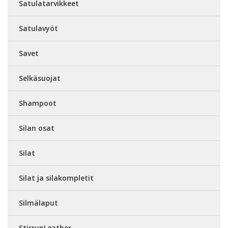
Satulatarvikkeet
Satulavyöt
Savet
Selkäsuojat
Shampoot
Silan osat
Silat
Silat ja silakompletit
Silmälaput
StirrupLeather