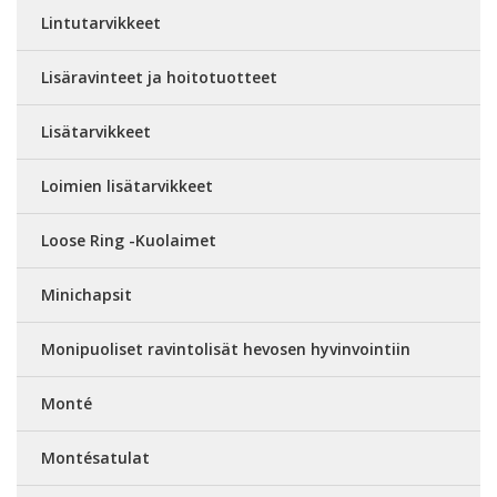
Lintutarvikkeet
Lisäravinteet ja hoitotuotteet
Lisätarvikkeet
Loimien lisätarvikkeet
Loose Ring -Kuolaimet
Minichapsit
Monipuoliset ravintolisät hevosen hyvinvointiin
Monté
Montésatulat