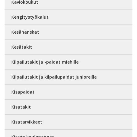
Kaviokoukut
Kengitystyökalut
Kesähanskat
Kesätakit
Kilpailutakit ja -paidat miehille
Kilpailutakit ja kilpailupaidat junioreille
Kisapaidat
Kisatakit
Kisatarvikkeet
Kissan kaulapannat