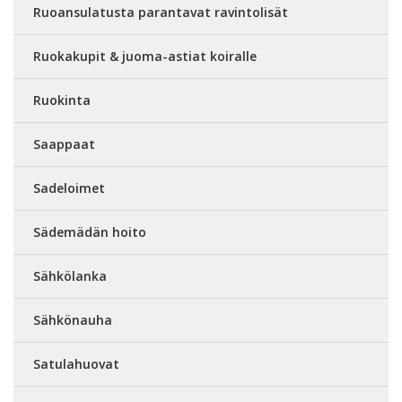
Ruoansulatusta parantavat ravintolisät
Ruokakupit & juoma-astiat koiralle
Ruokinta
Saappaat
Sadeloimet
Sädemädän hoito
Sähkölanka
Sähkönauha
Satulahuovat