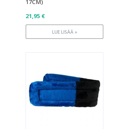
17CM)
21,95
€
LUE LISÄÄ »