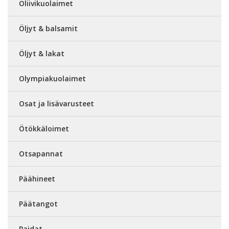
Oliivikuolaimet
Öljyt & balsamit
Öljyt & lakat
Olympiakuolaimet
Osat ja lisävarusteet
Ötökkäloimet
Otsapannat
Päähineet
Päätangot
Paidat