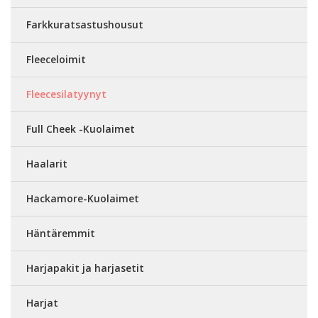
Farkkuratsastushousut
Fleeceloimit
Fleecesilatyynyt
Full Cheek -Kuolaimet
Haalarit
Hackamore-Kuolaimet
Häntäremmit
Harjapakit ja harjasetit
Harjat