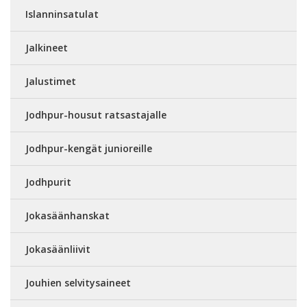
Islanninsatulat
Jalkineet
Jalustimet
Jodhpur-housut ratsastajalle
Jodhpur-kengät junioreille
Jodhpurit
Jokasäänhanskat
Jokasäänliivit
Jouhien selvitysaineet