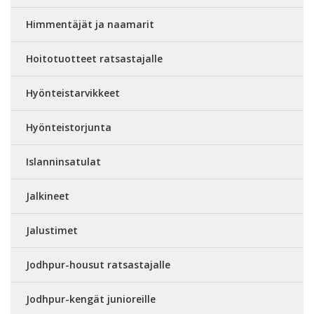
Himmentäjät ja naamarit
Hoitotuotteet ratsastajalle
Hyönteistarvikkeet
Hyönteistorjunta
Islanninsatulat
Jalkineet
Jalustimet
Jodhpur-housut ratsastajalle
Jodhpur-kengät junioreille