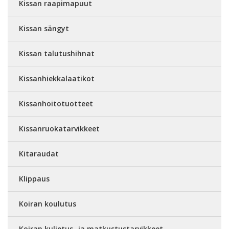
Kissan raapimapuut
Kissan sängyt
Kissan talutushihnat
Kissanhiekkalaatikot
Kissanhoitotuotteet
Kissanruokatarvikkeet
Kitaraudat
Klippaus
Koiran koulutus
Koiran kuljetus- ja matkustustarvikkeet