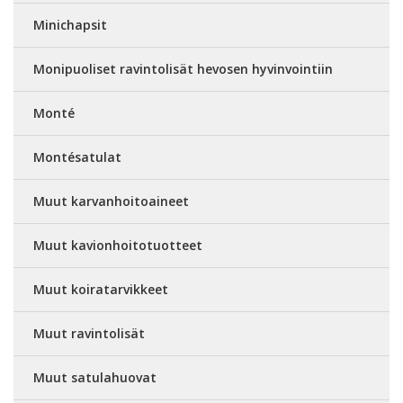
Minichapsit
Monipuoliset ravintolisät hevosen hyvinvointiin
Monté
Montésatulat
Muut karvanhoitoaineet
Muut kavionhoitotuotteet
Muut koiratarvikkeet
Muut ravintolisät
Muut satulahuovat