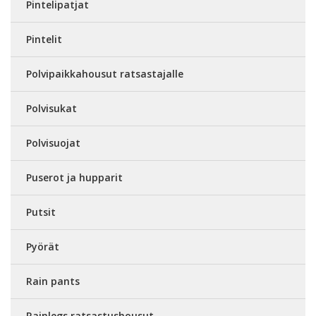
Pintelipatjat
Pintelit
Polvipaikkahousut ratsastajalle
Polvisukat
Polvisuojat
Puserot ja hupparit
Putsit
Pyörät
Rain pants
Rainlegs ratsastushousut