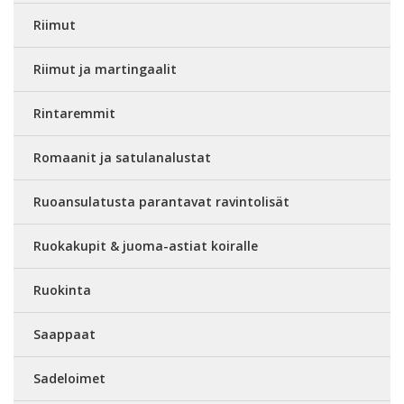
Riimut
Riimut ja martingaalit
Rintaremmit
Romaanit ja satulanalustat
Ruoansulatusta parantavat ravintolisät
Ruokakupit & juoma-astiat koiralle
Ruokinta
Saappaat
Sadeloimet