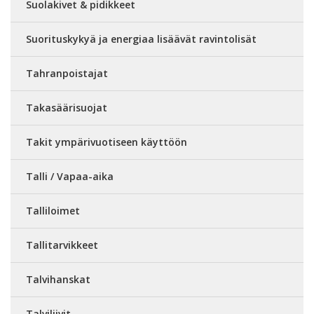
Suolakivet & pidikkeet
Suorituskykyä ja energiaa lisäävät ravintolisät
Tahranpoistajat
Takasäärisuojat
Takit ympärivuotiseen käyttöön
Talli / Vapaa-aika
Talliloimet
Tallitarvikkeet
Talvihanskat
Talviliivit