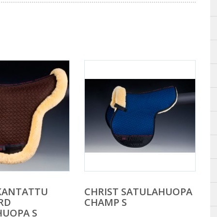
 KANTATTU
CHRIST SATULAHUOPA
RD
CHAMP S
HUOPA S