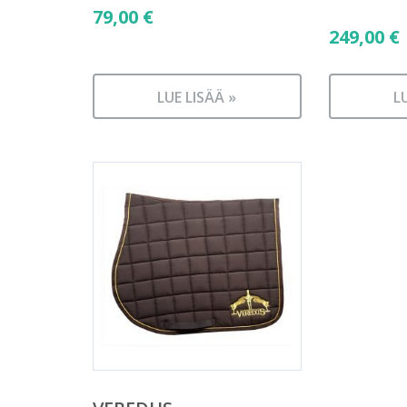
79,00
€
249,00
€
LUE LISÄÄ »
L