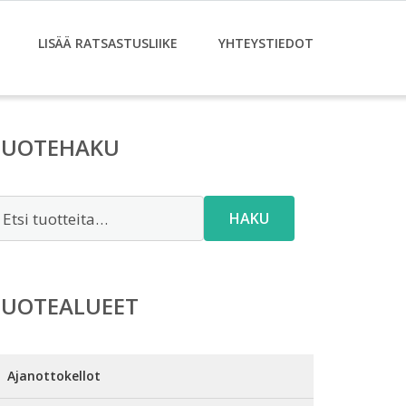
LISÄÄ RATSASTUSLIIKE
YHTEYSTIEDOT
TUOTEHAKU
tsi:
HAKU
TUOTEALUEET
Ajanottokellot