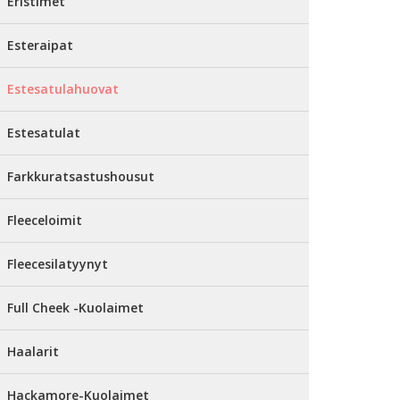
Eristimet
Esteraipat
Estesatulahuovat
Estesatulat
Farkkuratsastushousut
Fleeceloimit
Fleecesilatyynyt
Full Cheek -Kuolaimet
Haalarit
Hackamore-Kuolaimet