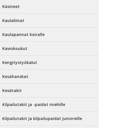
Käsineet
Kaulaliinat
Kaulapannat koiralle
Kaviokoukut
Kengitystyökalut
Kesähanskat
Kesätakit
Kilpailutakit ja -paidat miehille
Kilpailutakit ja kilpailupaidat junioreille