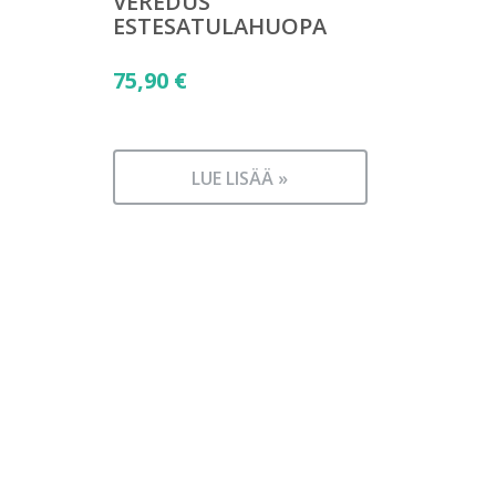
VEREDUS
ESTESATULAHUOPA
75,90
€
LUE LISÄÄ »