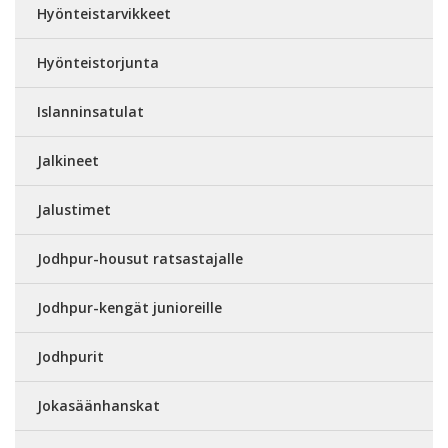
Hyönteistarvikkeet
Hyönteistorjunta
Islanninsatulat
Jalkineet
Jalustimet
Jodhpur-housut ratsastajalle
Jodhpur-kengät junioreille
Jodhpurit
Jokasäänhanskat