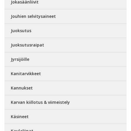
Jokasäänliivit
Jouhien selvitysaineet
Juoksutus
Juoksutusraipat
Jyrsijöille
Kanitarvikkeet
Kannukset
Karvan kiillotus & viimeistely
Käsineet
Kaulaliinat