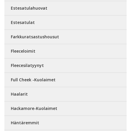
Estesatulahuovat
Estesatulat
Farkkuratsastushousut
Fleeceloimit
Fleecesilatyynyt
Full Cheek -Kuolaimet
Haalarit
Hackamore-Kuolaimet
Häntäremmit