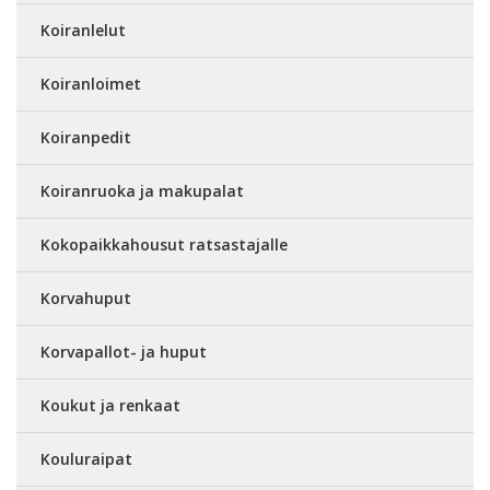
Koiranlelut
Koiranloimet
Koiranpedit
Koiranruoka ja makupalat
Kokopaikkahousut ratsastajalle
Korvahuput
Korvapallot- ja huput
Koukut ja renkaat
Kouluraipat