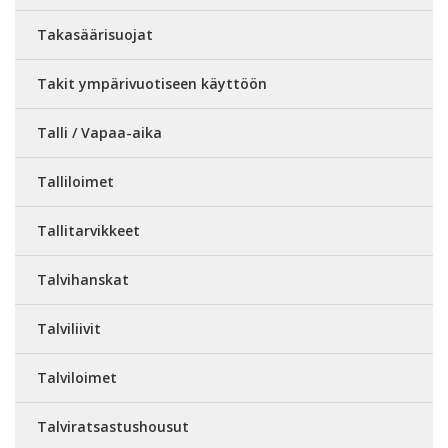
Takasäärisuojat
Takit ympärivuotiseen käyttöön
Talli / Vapaa-aika
Talliloimet
Tallitarvikkeet
Talvihanskat
Talviliivit
Talviloimet
Talviratsastushousut