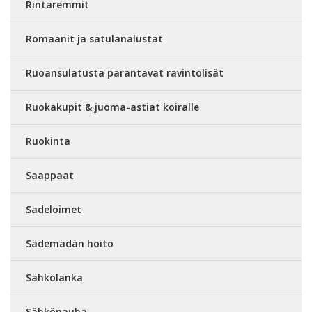
Rintaremmit
Romaanit ja satulanalustat
Ruoansulatusta parantavat ravintolisät
Ruokakupit & juoma-astiat koiralle
Ruokinta
Saappaat
Sadeloimet
Sädemädän hoito
Sähkölanka
Sähkönauha