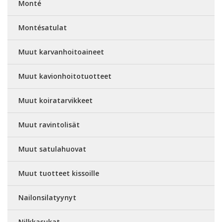
Monté
Montésatulat
Muut karvanhoitoaineet
Muut kavionhoitotuotteet
Muut koiratarvikkeet
Muut ravintolisät
Muut satulahuovat
Muut tuotteet kissoille
Nailonsilatyynyt
Nilkkasukat