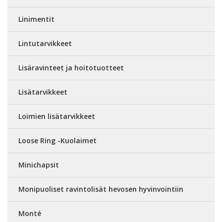
Linimentit
Lintutarvikkeet
Lisäravinteet ja hoitotuotteet
Lisätarvikkeet
Loimien lisätarvikkeet
Loose Ring -Kuolaimet
Minichapsit
Monipuoliset ravintolisät hevosen hyvinvointiin
Monté