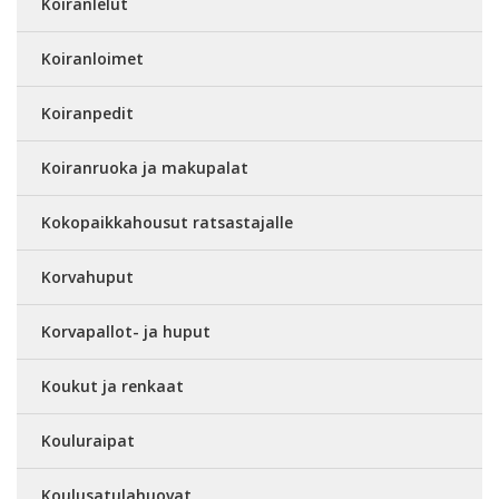
Koiranlelut
Koiranloimet
Koiranpedit
Koiranruoka ja makupalat
Kokopaikkahousut ratsastajalle
Korvahuput
Korvapallot- ja huput
Koukut ja renkaat
Kouluraipat
Koulusatulahuovat