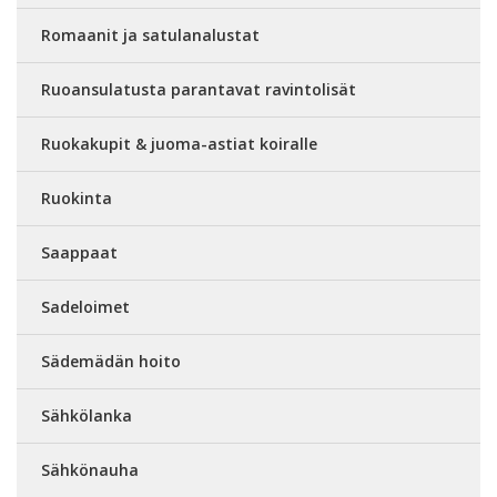
Romaanit ja satulanalustat
Ruoansulatusta parantavat ravintolisät
Ruokakupit & juoma-astiat koiralle
Ruokinta
Saappaat
Sadeloimet
Sädemädän hoito
Sähkölanka
Sähkönauha