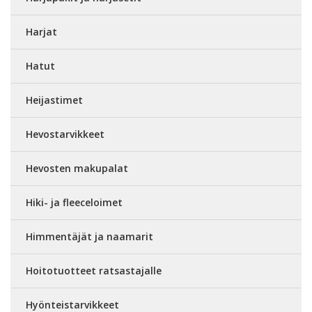
Harjat
Hatut
Heijastimet
Hevostarvikkeet
Hevosten makupalat
Hiki- ja fleeceloimet
Himmentäjät ja naamarit
Hoitotuotteet ratsastajalle
Hyönteistarvikkeet