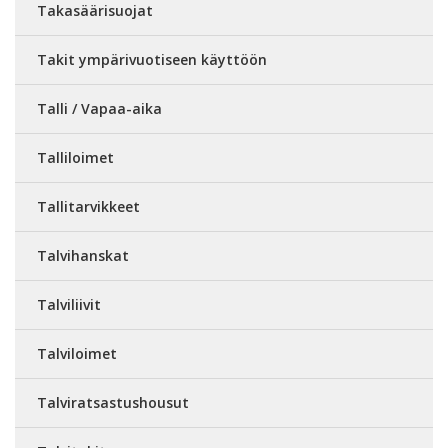
Takasäärisuojat
Takit ympärivuotiseen käyttöön
Talli / Vapaa-aika
Talliloimet
Tallitarvikkeet
Talvihanskat
Talviliivit
Talviloimet
Talviratsastushousut