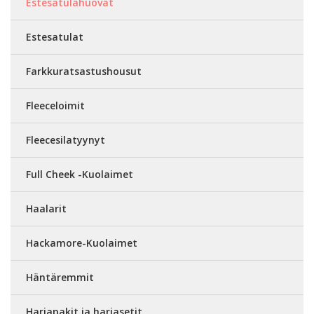
Estesatulahuovat
Estesatulat
Farkkuratsastushousut
Fleeceloimit
Fleecesilatyynyt
Full Cheek -Kuolaimet
Haalarit
Hackamore-Kuolaimet
Häntäremmit
Harjapakit ja harjasetit