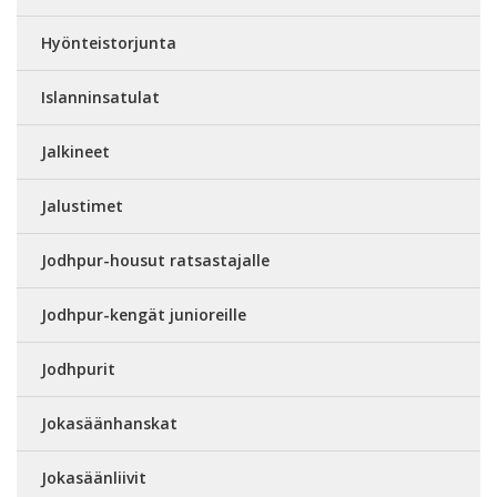
Hyönteistorjunta
Islanninsatulat
Jalkineet
Jalustimet
Jodhpur-housut ratsastajalle
Jodhpur-kengät junioreille
Jodhpurit
Jokasäänhanskat
Jokasäänliivit