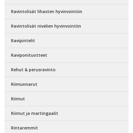
Ravintolisät lihasten hyvinvointiin
Ravintolisät nivelien hyvinvointiin
Ravipintelit
Raviponituotteet
Rehut & perusravinto
Riimunnarut
Riimut
Riimut ja martingaalit
Rintaremmit