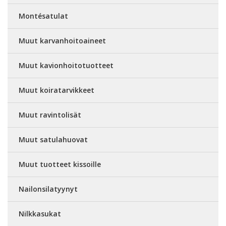
Montésatulat
Muut karvanhoitoaineet
Muut kavionhoitotuotteet
Muut koiratarvikkeet
Muut ravintolisät
Muut satulahuovat
Muut tuotteet kissoille
Nailonsilatyynyt
Nilkkasukat