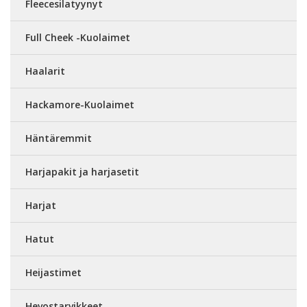
Fleecesilatyynyt
Full Cheek -Kuolaimet
Haalarit
Hackamore-Kuolaimet
Häntäremmit
Harjapakit ja harjasetit
Harjat
Hatut
Heijastimet
Hevostarvikkeet