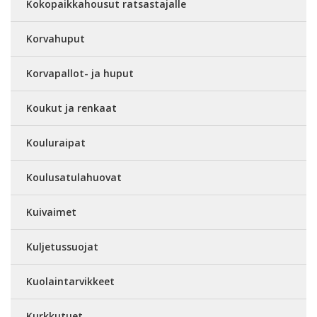
Kokopaikkahousut ratsastajalle
Korvahuput
Korvapallot- ja huput
Koukut ja renkaat
Kouluraipat
Koulusatulahuovat
Kuivaimet
Kuljetussuojat
Kuolaintarvikkeet
Kurkkutuet