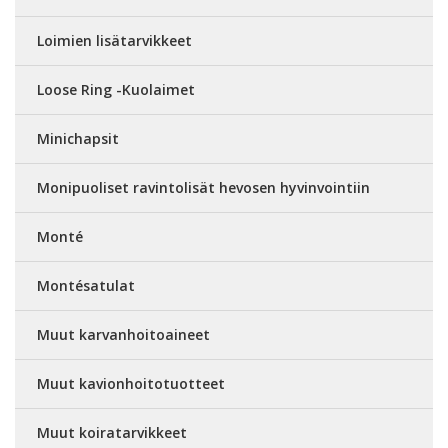
Loimien lisätarvikkeet
Loose Ring -Kuolaimet
Minichapsit
Monipuoliset ravintolisät hevosen hyvinvointiin
Monté
Montésatulat
Muut karvanhoitoaineet
Muut kavionhoitotuotteet
Muut koiratarvikkeet