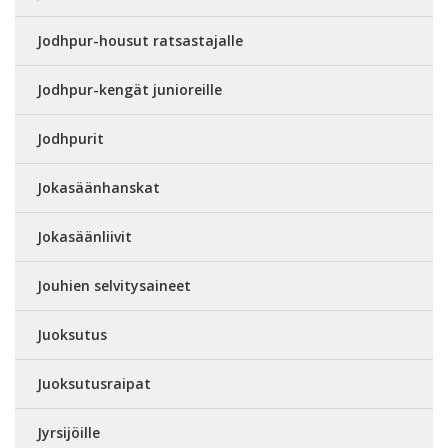
Jodhpur-housut ratsastajalle
Jodhpur-kengät junioreille
Jodhpurit
Jokasäänhanskat
Jokasäänliivit
Jouhien selvitysaineet
Juoksutus
Juoksutusraipat
Jyrsijöille