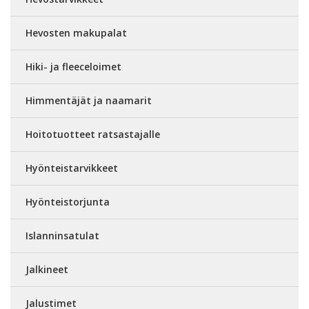
Hevosten makupalat
Hiki- ja fleeceloimet
Himmentäjät ja naamarit
Hoitotuotteet ratsastajalle
Hyönteistarvikkeet
Hyönteistorjunta
Islanninsatulat
Jalkineet
Jalustimet