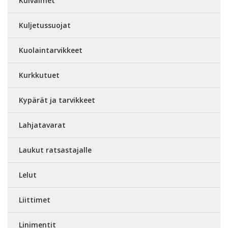
Kuivaimet
Kuljetussuojat
Kuolaintarvikkeet
Kurkkutuet
Kypärät ja tarvikkeet
Lahjatavarat
Laukut ratsastajalle
Lelut
Liittimet
Linimentit