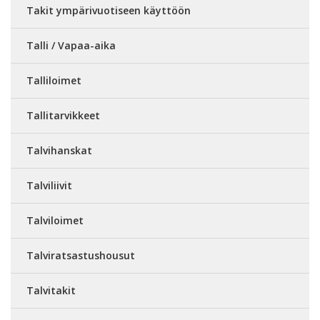
Takit ympärivuotiseen käyttöön
Talli / Vapaa-aika
Talliloimet
Tallitarvikkeet
Talvihanskat
Talviliivit
Talviloimet
Talviratsastushousut
Talvitakit