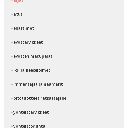
Harjat
Hatut
Heijastimet
Hevostarvikkeet
Hevosten makupalat
Hiki- ja fleeceloimet
Himmentäjät ja naamarit
Hoitotuotteet ratsastajalle
Hyönteistarvikkeet
Hyönteistorjunta