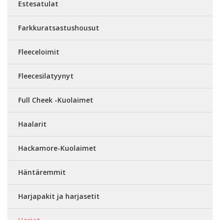
Estesatulat
Farkkuratsastushousut
Fleeceloimit
Fleecesilatyynyt
Full Cheek -Kuolaimet
Haalarit
Hackamore-Kuolaimet
Häntäremmit
Harjapakit ja harjasetit