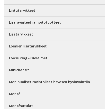
Lintutarvikkeet
Lisäravinteet ja hoitotuotteet
Lisätarvikkeet
Loimien lisätarvikkeet
Loose Ring -Kuolaimet
Minichapsit
Monipuoliset ravintolisät hevosen hyvinvointiin
Monté
Montésatulat