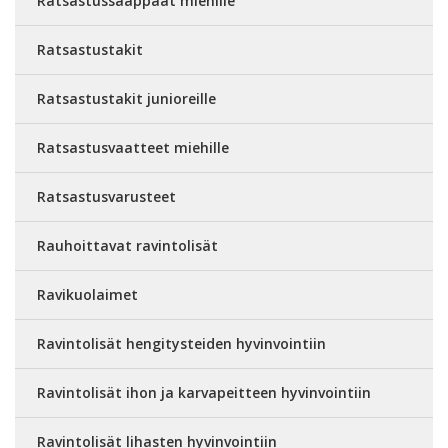
Ratsastussaappaat miehille
Ratsastustakit
Ratsastustakit junioreille
Ratsastusvaatteet miehille
Ratsastusvarusteet
Rauhoittavat ravintolisät
Ravikuolaimet
Ravintolisät hengitysteiden hyvinvointiin
Ravintolisät ihon ja karvapeitteen hyvinvointiin
Ravintolisät lihasten hyvinvointiin