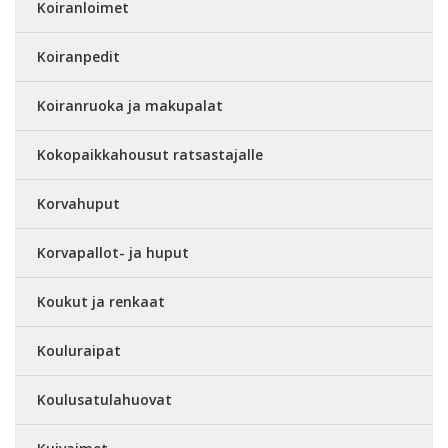
Koiranloimet
Koiranpedit
Koiranruoka ja makupalat
Kokopaikkahousut ratsastajalle
Korvahuput
Korvapallot- ja huput
Koukut ja renkaat
Kouluraipat
Koulusatulahuovat