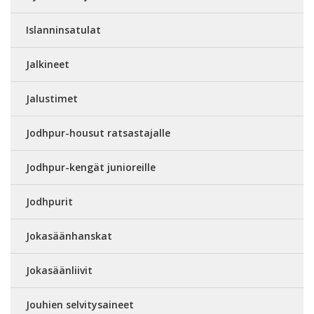
Islanninsatulat
Jalkineet
Jalustimet
Jodhpur-housut ratsastajalle
Jodhpur-kengät junioreille
Jodhpurit
Jokasäänhanskat
Jokasäänliivit
Jouhien selvitysaineet