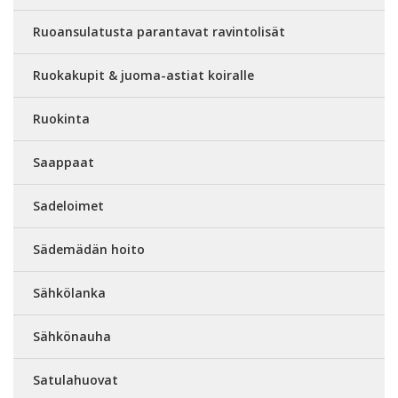
Ruoansulatusta parantavat ravintolisät
Ruokakupit & juoma-astiat koiralle
Ruokinta
Saappaat
Sadeloimet
Sädemädän hoito
Sähkölanka
Sähkönauha
Satulahuovat