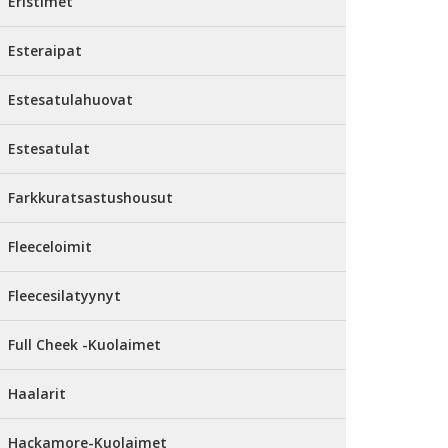
Eristimet
Esteraipat
Estesatulahuovat
Estesatulat
Farkkuratsastushousut
Fleeceloimit
Fleecesilatyynyt
Full Cheek -Kuolaimet
Haalarit
Hackamore-Kuolaimet