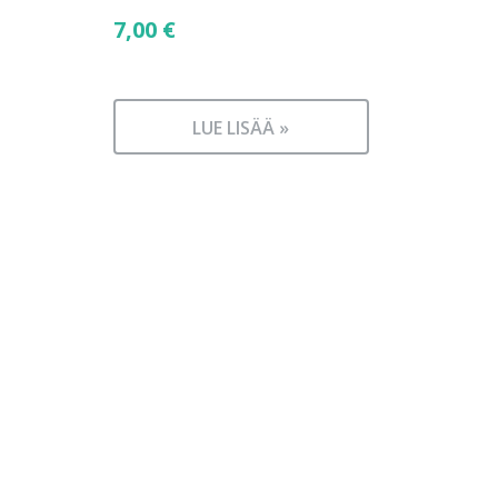
7,00
€
LUE LISÄÄ »