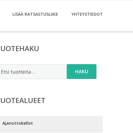
LISÄÄ RATSASTUSLIIKE
YHTEYSTIEDOT
TUOTEHAKU
tsi:
HAKU
TUOTEALUEET
Ajanottokellot