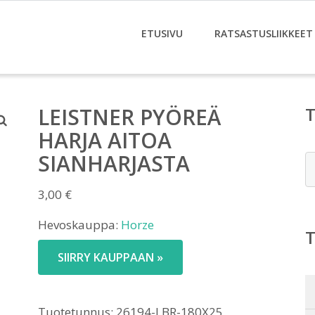
ETUSIVU
RATSASTUSLIIKKEET
LEISTNER PYÖREÄ
HARJA AITOA
SIANHARJASTA
E
3,00
€
Hevoskauppa:
Horze
SIIRRY KAUPPAAN »
Tuotetunnus:
26194-LBR-180X25