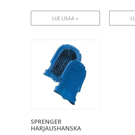
LUE LISÄÄ »
L
SPRENGER
HARJAUSHANSKA