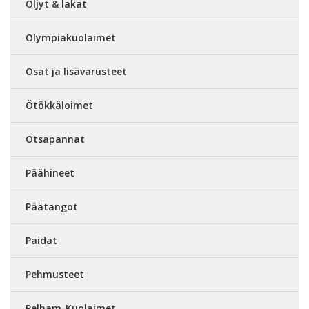
Öljyt & lakat
Olympiakuolaimet
Osat ja lisävarusteet
Ötökkäloimet
Otsapannat
Päähineet
Päätangot
Paidat
Pehmusteet
Pelham-Kuolaimet