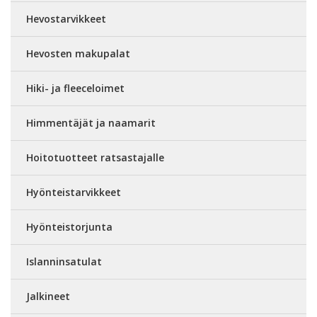
Hevostarvikkeet
Hevosten makupalat
Hiki- ja fleeceloimet
Himmentäjät ja naamarit
Hoitotuotteet ratsastajalle
Hyönteistarvikkeet
Hyönteistorjunta
Islanninsatulat
Jalkineet