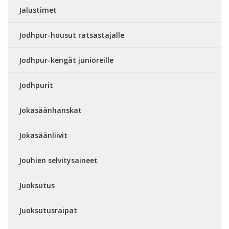
Jalustimet
Jodhpur-housut ratsastajalle
Jodhpur-kengät junioreille
Jodhpurit
Jokasäänhanskat
Jokasäänliivit
Jouhien selvitysaineet
Juoksutus
Juoksutusraipat