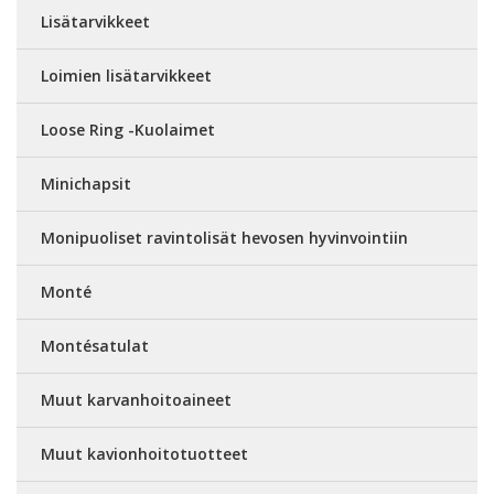
Lisätarvikkeet
Loimien lisätarvikkeet
Loose Ring -Kuolaimet
Minichapsit
Monipuoliset ravintolisät hevosen hyvinvointiin
Monté
Montésatulat
Muut karvanhoitoaineet
Muut kavionhoitotuotteet