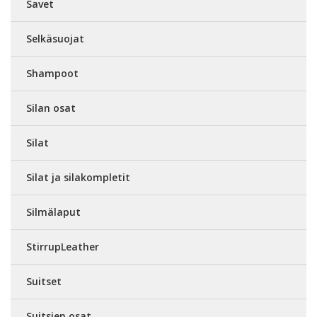
Savet
Selkäsuojat
Shampoot
Silan osat
Silat
Silat ja silakompletit
Silmälaput
StirrupLeather
Suitset
Suitsien osat