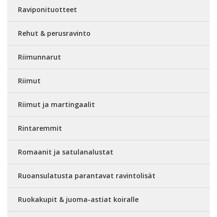
Raviponituotteet
Rehut & perusravinto
Riimunnarut
Riimut
Riimut ja martingaalit
Rintaremmit
Romaanit ja satulanalustat
Ruoansulatusta parantavat ravintolisät
Ruokakupit & juoma-astiat koiralle