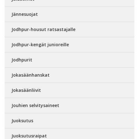
Jännesuojat
Jodhpur-housut ratsastajalle
Jodhpur-kengät junioreille
Jodhpurit
Jokasäänhanskat
Jokasäänliivit
Jouhien selvitysaineet
Juoksutus
Juoksutusraipat