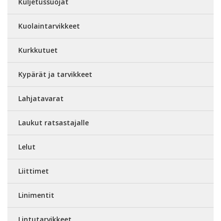
Kuljetussuojat
Kuolaintarvikkeet
Kurkkutuet
Kypärät ja tarvikkeet
Lahjatavarat
Laukut ratsastajalle
Lelut
Liittimet
Linimentit
Lintutarvikkeet