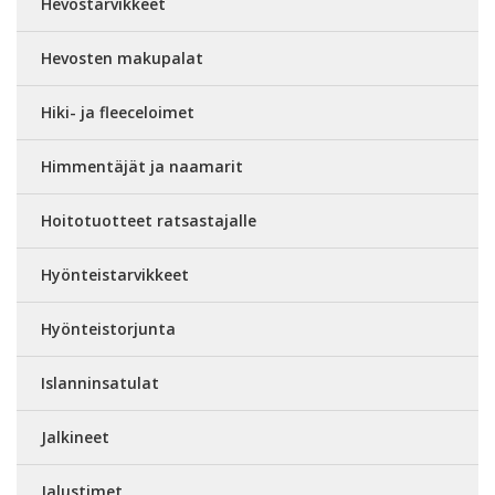
Hevostarvikkeet
Hevosten makupalat
Hiki- ja fleeceloimet
Himmentäjät ja naamarit
Hoitotuotteet ratsastajalle
Hyönteistarvikkeet
Hyönteistorjunta
Islanninsatulat
Jalkineet
Jalustimet