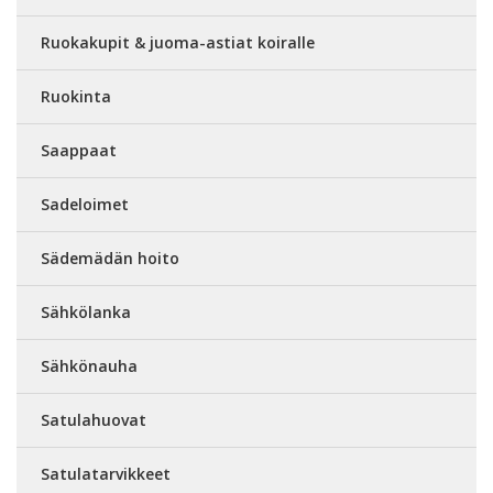
Ruokakupit & juoma-astiat koiralle
Ruokinta
Saappaat
Sadeloimet
Sädemädän hoito
Sähkölanka
Sähkönauha
Satulahuovat
Satulatarvikkeet