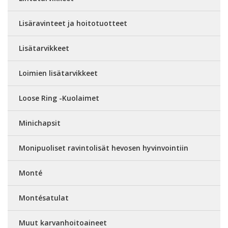
Lisäravinteet ja hoitotuotteet
Lisätarvikkeet
Loimien lisätarvikkeet
Loose Ring -Kuolaimet
Minichapsit
Monipuoliset ravintolisät hevosen hyvinvointiin
Monté
Montésatulat
Muut karvanhoitoaineet