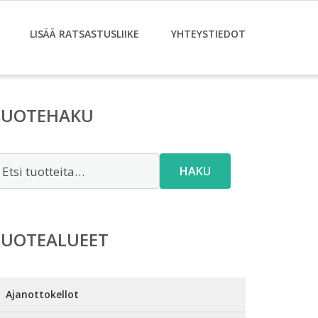
LISÄÄ RATSASTUSLIIKE
YHTEYSTIEDOT
TUOTEHAKU
tsi:
HAKU
TUOTEALUEET
Ajanottokellot