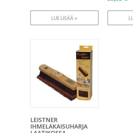
LUE LISÄÄ »
L
LEISTNER
IHMELAKAISUHARJA
LAATIKOSSA