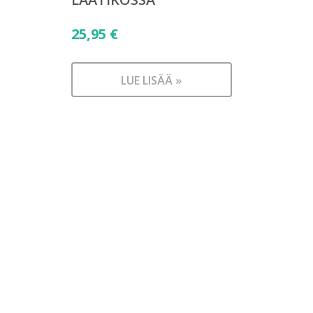
25,95
€
LUE LISÄÄ »