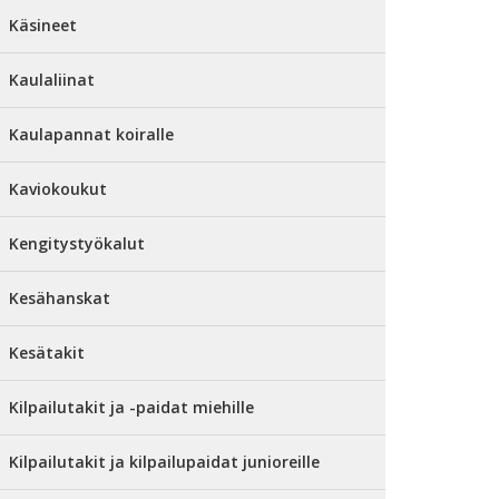
Käsineet
Kaulaliinat
Kaulapannat koiralle
Kaviokoukut
Kengitystyökalut
Kesähanskat
Kesätakit
Kilpailutakit ja -paidat miehille
Kilpailutakit ja kilpailupaidat junioreille