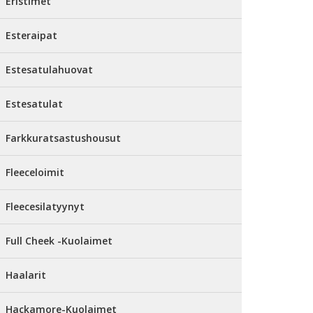
Eristimet
Esteraipat
Estesatulahuovat
Estesatulat
Farkkuratsastushousut
Fleeceloimit
Fleecesilatyynyt
Full Cheek -Kuolaimet
Haalarit
Hackamore-Kuolaimet