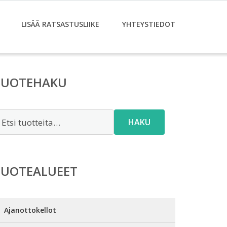
LISÄÄ RATSASTUSLIIKE
YHTEYSTIEDOT
TUOTEHAKU
tsi:
HAKU
TUOTEALUEET
Ajanottokellot