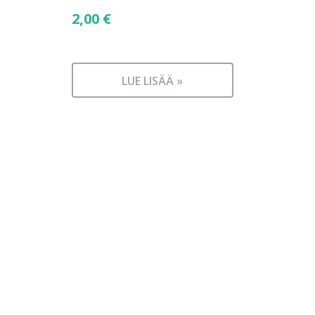
2,00
€
LUE LISÄÄ »