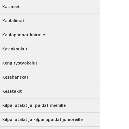
Käsineet
Kaulaliinat
Kaulapannat koiralle
Kaviokoukut
Kengitystyökalut
Kesähanskat
Kesätakit
Kilpailutakit ja -paidat miehille
Kilpailutakit ja kilpailupaidat junioreille