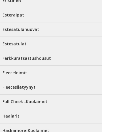
Eristimet
Esteraipat
Estesatulahuovat
Estesatulat
Farkkuratsastushousut
Fleeceloimit
Fleecesilatyynyt
Full Cheek -Kuolaimet
Haalarit
Hackamore-Kuolaimet