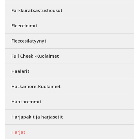
Farkkuratsastushousut
Fleeceloimit
Fleecesilatyynyt
Full Cheek -Kuolaimet
Haalarit
Hackamore-Kuolaimet
Häntäremmit
Harjapakit ja harjasetit
Harjat