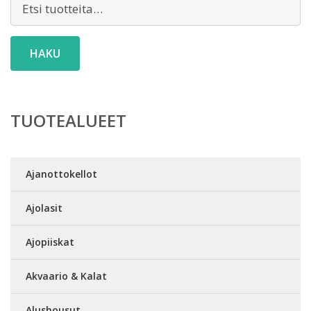
HAKU
TUOTEALUEET
Ajanottokellot
Ajolasit
Ajopiiskat
Akvaario & Kalat
Alushousut