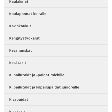
Kaulaliinat
Kaulapannat koiralle
Kaviokoukut
Kengitystyökalut
Kesähanskat
Kesätakit
Kilpailutakit ja -paidat miehille
Kilpailutakit ja kilpailupaidat junioreille
Kisapaidat
Kisatakit