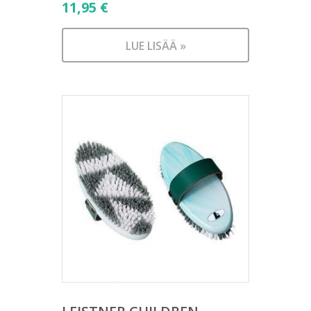
11,95
€
LUE LISÄÄ »