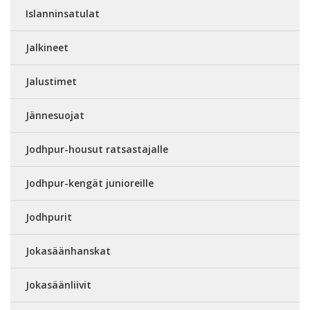
Islanninsatulat
Jalkineet
Jalustimet
Jännesuojat
Jodhpur-housut ratsastajalle
Jodhpur-kengät junioreille
Jodhpurit
Jokasäänhanskat
Jokasäänliivit