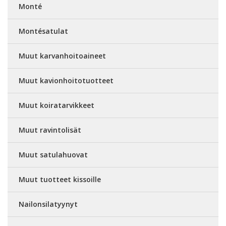
Monté
Montésatulat
Muut karvanhoitoaineet
Muut kavionhoitotuotteet
Muut koiratarvikkeet
Muut ravintolisät
Muut satulahuovat
Muut tuotteet kissoille
Nailonsilatyynyt