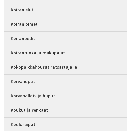
Koiranlelut
Koiranloimet
Koiranpedit
Koiranruoka ja makupalat
Kokopaikkahousut ratsastajalle
Korvahuput
Korvapallot- ja huput
Koukut ja renkaat
Kouluraipat