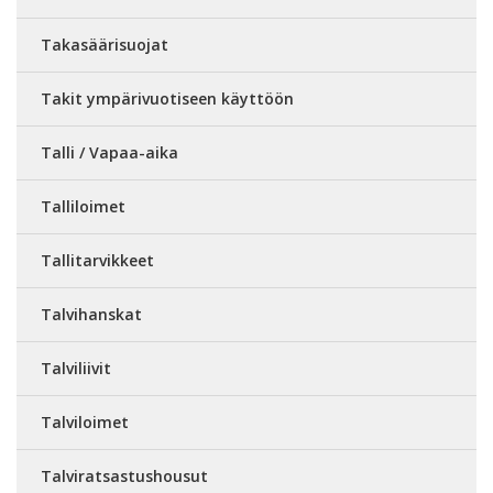
Takasäärisuojat
Takit ympärivuotiseen käyttöön
Talli / Vapaa-aika
Talliloimet
Tallitarvikkeet
Talvihanskat
Talviliivit
Talviloimet
Talviratsastushousut