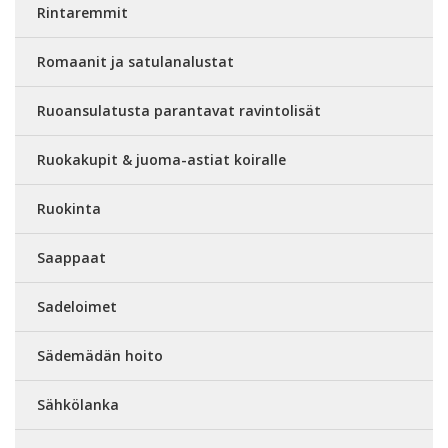
Rintaremmit
Romaanit ja satulanalustat
Ruoansulatusta parantavat ravintolisät
Ruokakupit & juoma-astiat koiralle
Ruokinta
Saappaat
Sadeloimet
Sädemädän hoito
Sähkölanka