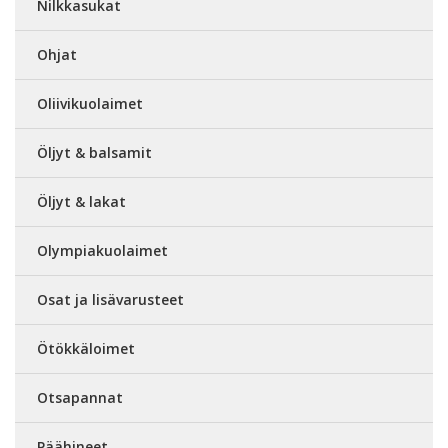
Nilkkasukat
Ohjat
Oliivikuolaimet
Öljyt & balsamit
Öljyt & lakat
Olympiakuolaimet
Osat ja lisävarusteet
Ötökkäloimet
Otsapannat
Päähineet