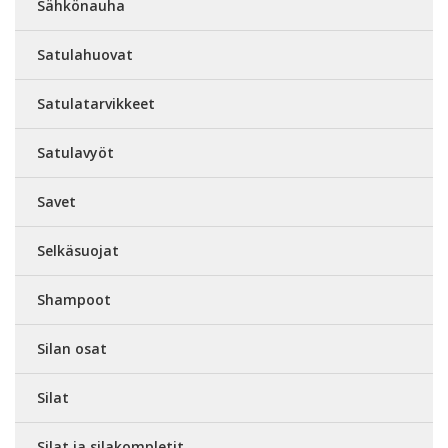
Sähkönauha
Satulahuovat
Satulatarvikkeet
Satulavyöt
Savet
Selkäsuojat
Shampoot
Silan osat
Silat
Silat ja silakompletit