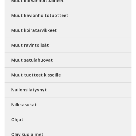
Muut karvanhoitoaineet
Muut kavionhoitotuotteet
Muut koiratarvikkeet
Muut ravintolisät
Muut satulahuovat
Muut tuotteet kissoille
Nailonsilatyynyt
Nilkkasukat
Ohjat
Oliivikuolaimet