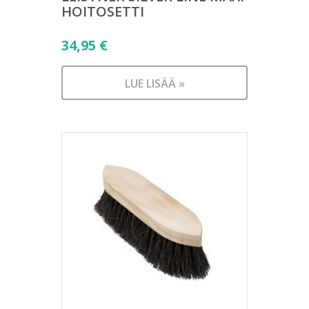
HOITOSETTI
34,95
€
LUE LISÄÄ »