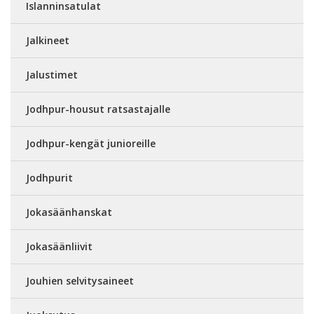
Islanninsatulat
Jalkineet
Jalustimet
Jodhpur-housut ratsastajalle
Jodhpur-kengät junioreille
Jodhpurit
Jokasäänhanskat
Jokasäänliivit
Jouhien selvitysaineet