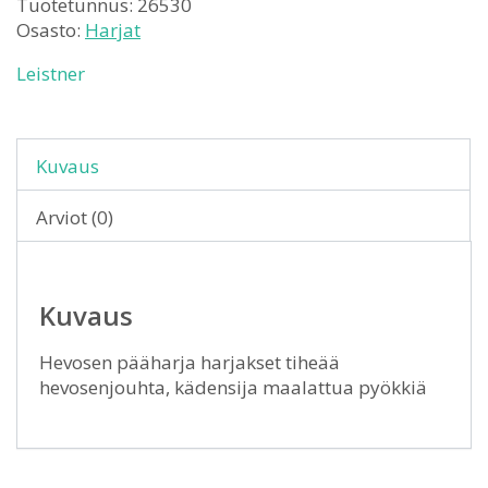
Tuotetunnus:
26530
Osasto:
Harjat
Leistner
Kuvaus
Arviot (0)
Kuvaus
Hevosen pääharja harjakset tiheää
hevosenjouhta, kädensija maalattua pyökkiä