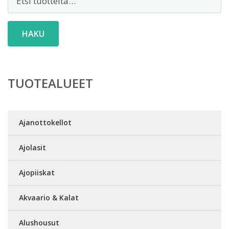
HAKU
TUOTEALUEET
Ajanottokellot
Ajolasit
Ajopiiskat
Akvaario & Kalat
Alushousut