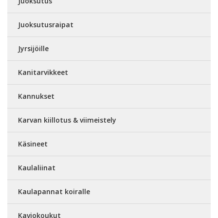
Juoksutus
Juoksutusraipat
Jyrsijöille
Kanitarvikkeet
Kannukset
Karvan kiillotus & viimeistely
Käsineet
Kaulaliinat
Kaulapannat koiralle
Kaviokoukut