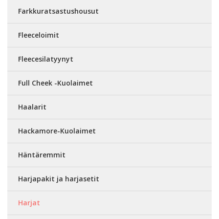
Farkkuratsastushousut
Fleeceloimit
Fleecesilatyynyt
Full Cheek -Kuolaimet
Haalarit
Hackamore-Kuolaimet
Häntäremmit
Harjapakit ja harjasetit
Harjat