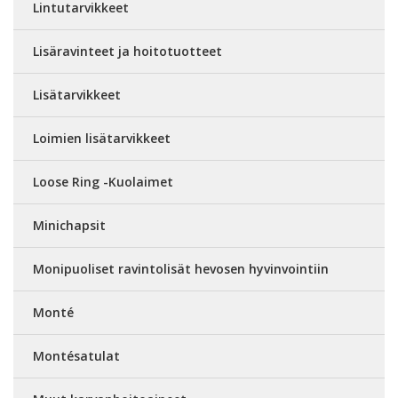
Lintutarvikkeet
Lisäravinteet ja hoitotuotteet
Lisätarvikkeet
Loimien lisätarvikkeet
Loose Ring -Kuolaimet
Minichapsit
Monipuoliset ravintolisät hevosen hyvinvointiin
Monté
Montésatulat