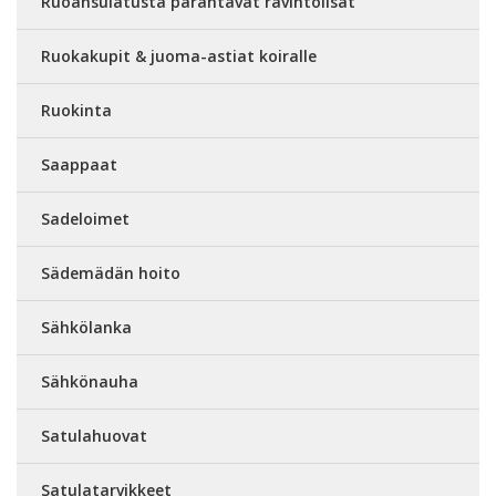
Ruoansulatusta parantavat ravintolisät
Ruokakupit & juoma-astiat koiralle
Ruokinta
Saappaat
Sadeloimet
Sädemädän hoito
Sähkölanka
Sähkönauha
Satulahuovat
Satulatarvikkeet