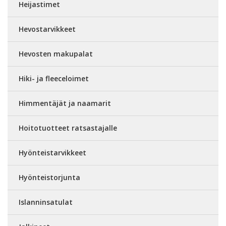
Heijastimet
Hevostarvikkeet
Hevosten makupalat
Hiki- ja fleeceloimet
Himmentäjät ja naamarit
Hoitotuotteet ratsastajalle
Hyönteistarvikkeet
Hyönteistorjunta
Islanninsatulat