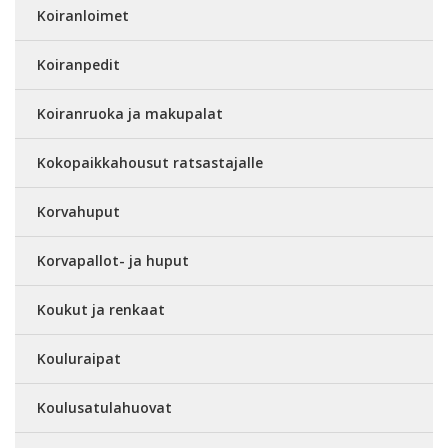
Koiranloimet
Koiranpedit
Koiranruoka ja makupalat
Kokopaikkahousut ratsastajalle
Korvahuput
Korvapallot- ja huput
Koukut ja renkaat
Kouluraipat
Koulusatulahuovat