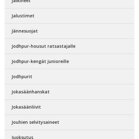
Jalkineet
Jalustimet
Jännesuojat
Jodhpur-housut ratsastajalle
Jodhpur-kengät junioreille
Jodhpurit
Jokasäänhanskat
Jokasäänliivit
Jouhien selvitysaineet
Juoksutus