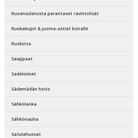
Ruoansulatusta parantavat ravintolisät
Ruokakupit & juoma-astiat koiralle
Ruokinta
Saappaat
Sadeloimet
Sädemädän hoito
Sähkölanka
Sähkönauha
Satulahuovat