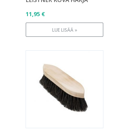
11,95
€
LUE LISÄÄ »