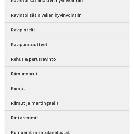
Ravintolisät lihasten hyvinvointiin
Ravintolisät nivelien hyvinvointiin
Ravipintelit
Raviponituotteet
Rehut & perusravinto
Riimunnarut
Riimut
Riimut ja martingaalit
Rintaremmit
Romaanit ja satulanalustat