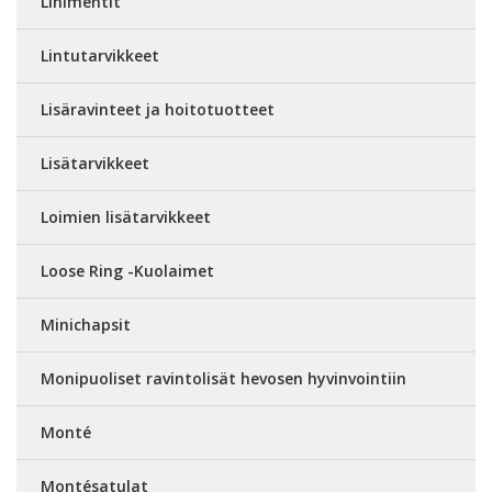
Linimentit
Lintutarvikkeet
Lisäravinteet ja hoitotuotteet
Lisätarvikkeet
Loimien lisätarvikkeet
Loose Ring -Kuolaimet
Minichapsit
Monipuoliset ravintolisät hevosen hyvinvointiin
Monté
Montésatulat