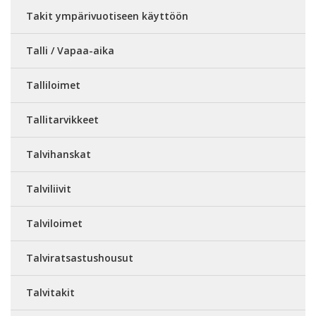
Takit ympärivuotiseen käyttöön
Talli / Vapaa-aika
Talliloimet
Tallitarvikkeet
Talvihanskat
Talviliivit
Talviloimet
Talviratsastushousut
Talvitakit