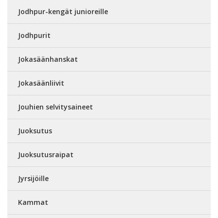
Jodhpur-kengät junioreille
Jodhpurit
Jokasäänhanskat
Jokasäänliivit
Jouhien selvitysaineet
Juoksutus
Juoksutusraipat
Jyrsijöille
Kammat