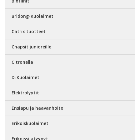
Biotiinit
Bridong-Kuolaimet
Catrix tuotteet
Chapsit junioreille
Citronella
D-Kuolaimet
Elektrolyytit
Ensiapu ja haavanhoito
Erikoiskuolaimet
Erikoissilatyynyt