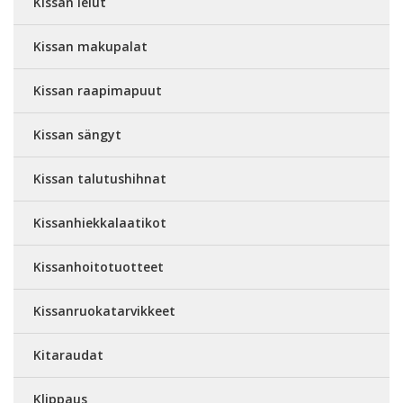
Kissan lelut
Kissan makupalat
Kissan raapimapuut
Kissan sängyt
Kissan talutushihnat
Kissanhiekkalaatikot
Kissanhoitotuotteet
Kissanruokatarvikkeet
Kitaraudat
Klippaus