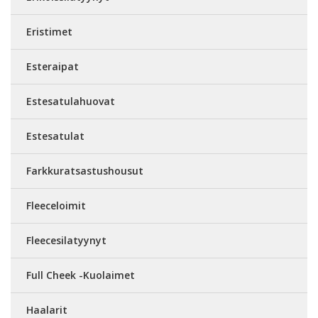
Eristimet
Esteraipat
Estesatulahuovat
Estesatulat
Farkkuratsastushousut
Fleeceloimit
Fleecesilatyynyt
Full Cheek -Kuolaimet
Haalarit