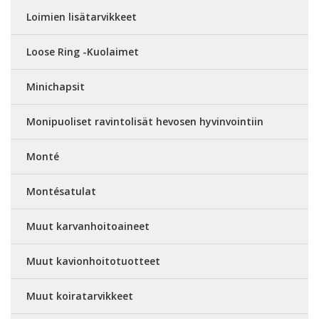
Loimien lisätarvikkeet
Loose Ring -Kuolaimet
Minichapsit
Monipuoliset ravintolisät hevosen hyvinvointiin
Monté
Montésatulat
Muut karvanhoitoaineet
Muut kavionhoitotuotteet
Muut koiratarvikkeet