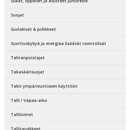
Sukat, lippikset ja asusteet junioreille
Suojat
Suolakivet & pidikkeet
Suorituskykyä ja energiaa lisäävät ravintolisät
Tahranpoistajat
Takasäärisuojat
Takit ympärivuotiseen käyttöön
Talli / Vapaa-aika
Talliloimet
Tallitarvikkeet