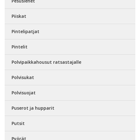
Pesusienet
Piiskat
Pintelipatjat
Pintelit
Polvipaikkahousut ratsastajalle
Polvisukat
Polvisuojat
Puserot ja hupparit
Putsit
Pyörät