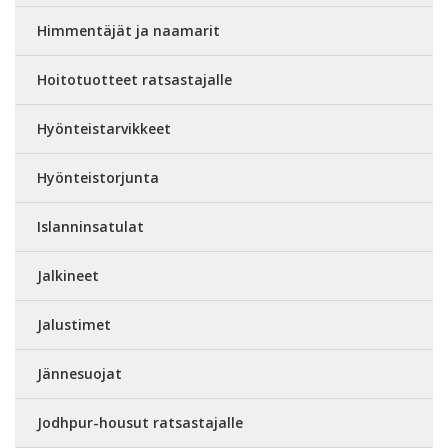
Himmentäjät ja naamarit
Hoitotuotteet ratsastajalle
Hyönteistarvikkeet
Hyönteistorjunta
Islanninsatulat
Jalkineet
Jalustimet
Jännesuojat
Jodhpur-housut ratsastajalle