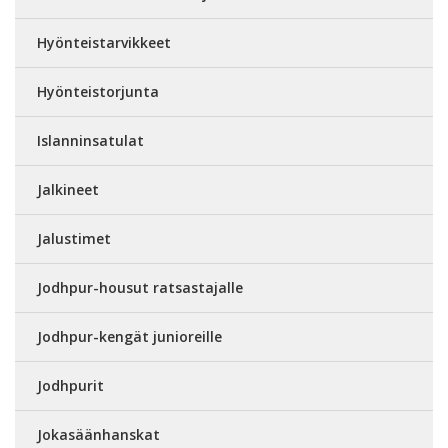
Hyönteistarvikkeet
Hyönteistorjunta
Islanninsatulat
Jalkineet
Jalustimet
Jodhpur-housut ratsastajalle
Jodhpur-kengät junioreille
Jodhpurit
Jokasäänhanskat