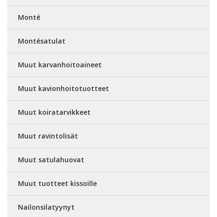
Monté
Montésatulat
Muut karvanhoitoaineet
Muut kavionhoitotuotteet
Muut koiratarvikkeet
Muut ravintolisät
Muut satulahuovat
Muut tuotteet kissoille
Nailonsilatyynyt