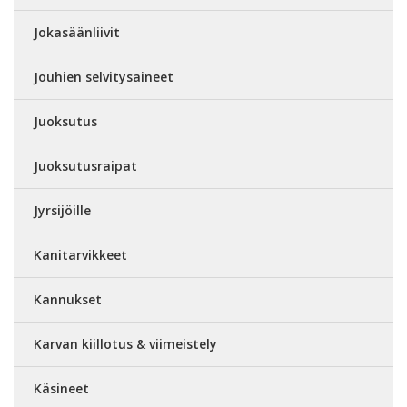
Jokasäänliivit
Jouhien selvitysaineet
Juoksutus
Juoksutusraipat
Jyrsijöille
Kanitarvikkeet
Kannukset
Karvan kiillotus & viimeistely
Käsineet