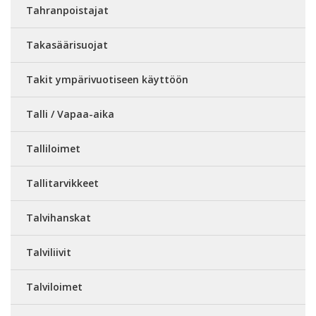
Tahranpoistajat
Takasäärisuojat
Takit ympärivuotiseen käyttöön
Talli / Vapaa-aika
Talliloimet
Tallitarvikkeet
Talvihanskat
Talviliivit
Talviloimet