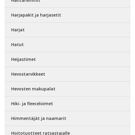
Häntäremmit
Harjapakit ja harjasetit
Harjat
Hatut
Heijastimet
Hevostarvikkeet
Hevosten makupalat
Hiki- ja fleeceloimet
Himmentäjät ja naamarit
Hoitotuotteet ratsastajalle