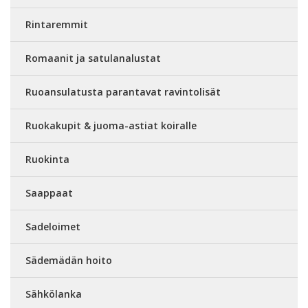
Rintaremmit
Romaanit ja satulanalustat
Ruoansulatusta parantavat ravintolisät
Ruokakupit & juoma-astiat koiralle
Ruokinta
Saappaat
Sadeloimet
Sädemädän hoito
Sähkölanka