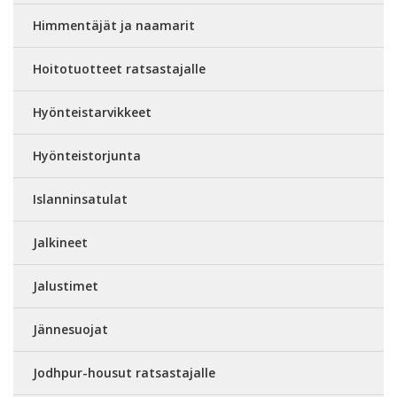
Himmentäjät ja naamarit
Hoitotuotteet ratsastajalle
Hyönteistarvikkeet
Hyönteistorjunta
Islanninsatulat
Jalkineet
Jalustimet
Jännesuojat
Jodhpur-housut ratsastajalle