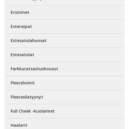
Eristimet
Esteraipat
Estesatulahuovat
Estesatulat
Farkkuratsastushousut
Fleeceloimit
Fleecesilatyynyt
Full Cheek -Kuolaimet
Haalarit