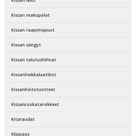
Kissan lelut
Kissan makupalat
Kissan raapimapuut
Kissan sängyt
Kissan talutushihnat
Kissanhiekkalaatikot
Kissanhoitotuotteet
Kissanruokatarvikkeet
Kitaraudat
Klippaus