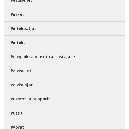
Pesusienet
Piiskat
Pintelipatjat
Pintelit
Polvipaikkahousut ratsastajalle
Polvisukat
Polvisuojat
Puserot ja hupparit
Putsit
Pyörät