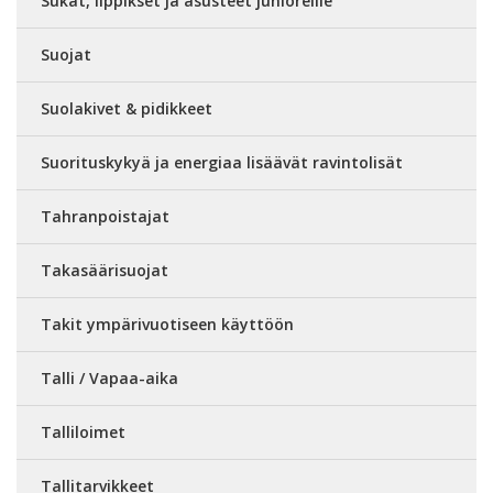
Sukat, lippikset ja asusteet junioreille
Suojat
Suolakivet & pidikkeet
Suorituskykyä ja energiaa lisäävät ravintolisät
Tahranpoistajat
Takasäärisuojat
Takit ympärivuotiseen käyttöön
Talli / Vapaa-aika
Talliloimet
Tallitarvikkeet