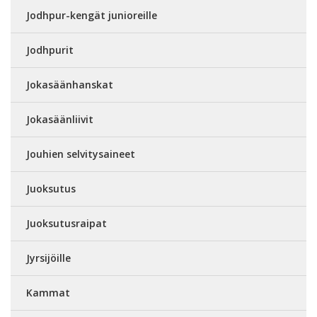
Jodhpur-kengät junioreille
Jodhpurit
Jokasäänhanskat
Jokasäänliivit
Jouhien selvitysaineet
Juoksutus
Juoksutusraipat
Jyrsijöille
Kammat