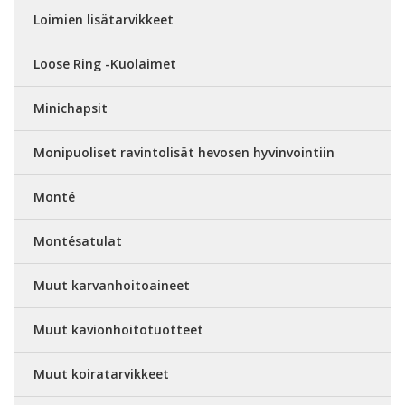
Loimien lisätarvikkeet
Loose Ring -Kuolaimet
Minichapsit
Monipuoliset ravintolisät hevosen hyvinvointiin
Monté
Montésatulat
Muut karvanhoitoaineet
Muut kavionhoitotuotteet
Muut koiratarvikkeet