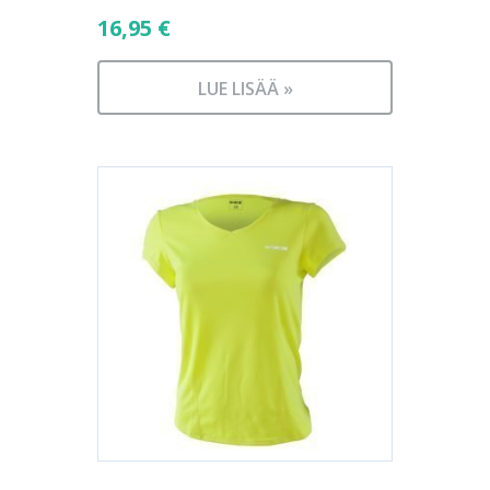
16,95
€
LUE LISÄÄ »