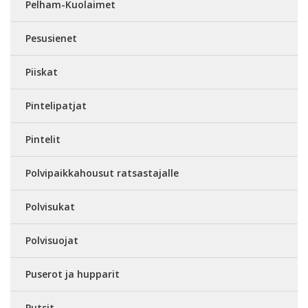
Pelham-Kuolaimet
Pesusienet
Piiskat
Pintelipatjat
Pintelit
Polvipaikkahousut ratsastajalle
Polvisukat
Polvisuojat
Puserot ja hupparit
Putsit