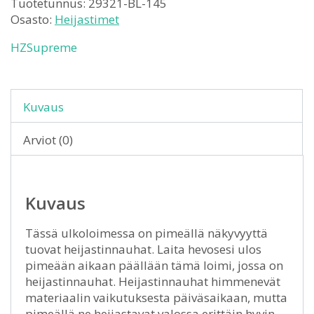
Tuotetunnus:
29321-BL-145
Osasto:
Heijastimet
HZSupreme
Kuvaus
Arviot (0)
Kuvaus
Tässä ulkoloimessa on pimeällä näkyvyyttä
tuovat heijastinnauhat. Laita hevosesi ulos
pimeään aikaan päällään tämä loimi, jossa on
heijastinnauhat. Heijastinnauhat himmenevät
materiaalin vaikutuksesta päiväsaikaan, mutta
pimeällä ne heijastavat valossa erittäin hyvin.