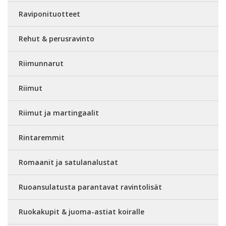
Raviponituotteet
Rehut & perusravinto
Riimunnarut
Riimut
Riimut ja martingaalit
Rintaremmit
Romaanit ja satulanalustat
Ruoansulatusta parantavat ravintolisät
Ruokakupit & juoma-astiat koiralle