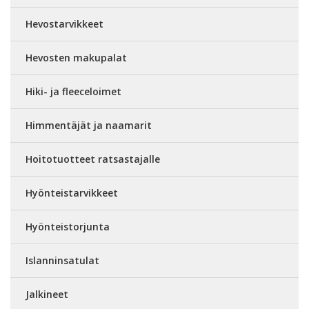
Hevostarvikkeet
Hevosten makupalat
Hiki- ja fleeceloimet
Himmentäjät ja naamarit
Hoitotuotteet ratsastajalle
Hyönteistarvikkeet
Hyönteistorjunta
Islanninsatulat
Jalkineet