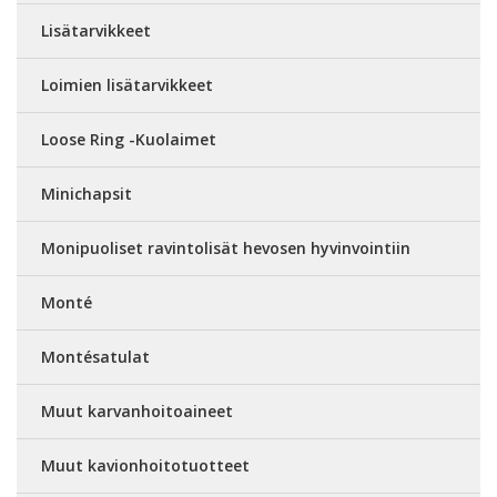
Lisätarvikkeet
Loimien lisätarvikkeet
Loose Ring -Kuolaimet
Minichapsit
Monipuoliset ravintolisät hevosen hyvinvointiin
Monté
Montésatulat
Muut karvanhoitoaineet
Muut kavionhoitotuotteet