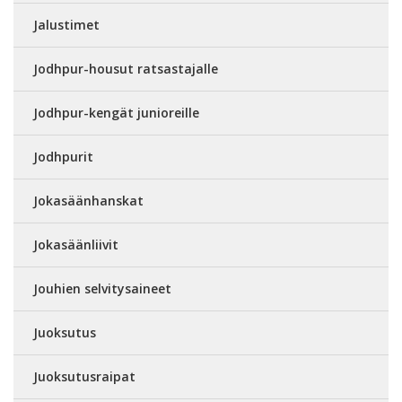
Jalustimet
Jodhpur-housut ratsastajalle
Jodhpur-kengät junioreille
Jodhpurit
Jokasäänhanskat
Jokasäänliivit
Jouhien selvitysaineet
Juoksutus
Juoksutusraipat