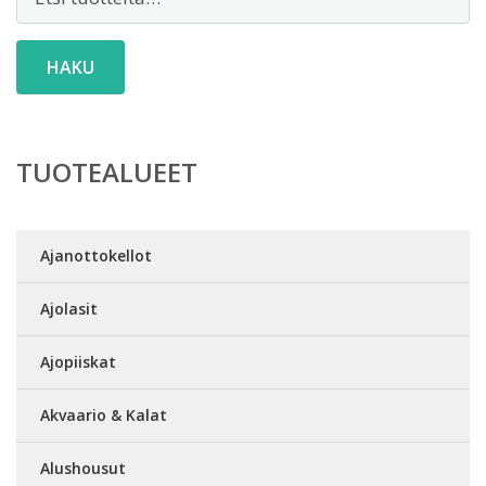
HAKU
TUOTEALUEET
Ajanottokellot
Ajolasit
Ajopiiskat
Akvaario & Kalat
Alushousut