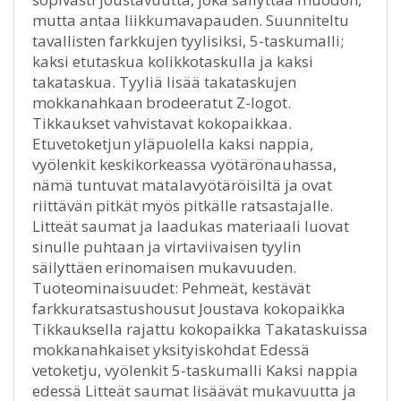
mutta antaa liikkumavapauden. Suunniteltu
tavallisten farkkujen tyylisiksi, 5-taskumalli;
kaksi etutaskua kolikkotaskulla ja kaksi
takataskua. Tyyliä lisää takataskujen
mokkanahkaan brodeeratut Z-logot.
Tikkaukset vahvistavat kokopaikkaa.
Etuvetoketjun yläpuolella kaksi nappia,
vyölenkit keskikorkeassa vyötärönauhassa,
nämä tuntuvat matalavyötäröisiltä ja ovat
riittävän pitkät myös pitkälle ratsastajalle.
Litteät saumat ja laadukas materiaali luovat
sinulle puhtaan ja virtaviivaisen tyylin
säilyttäen erinomaisen mukavuuden.
Tuoteominaisuudet: Pehmeät, kestävät
farkkuratsastushousut Joustava kokopaikka
Tikkauksella rajattu kokopaikka Takataskuissa
mokkanahkaiset yksityiskohdat Edessä
vetoketju, vyölenkit 5-taskumalli Kaksi nappia
edessä Litteät saumat lisäävät mukavuutta ja