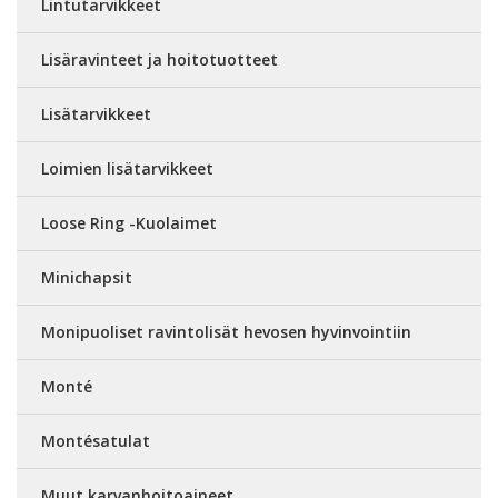
Lintutarvikkeet
Lisäravinteet ja hoitotuotteet
Lisätarvikkeet
Loimien lisätarvikkeet
Loose Ring -Kuolaimet
Minichapsit
Monipuoliset ravintolisät hevosen hyvinvointiin
Monté
Montésatulat
Muut karvanhoitoaineet