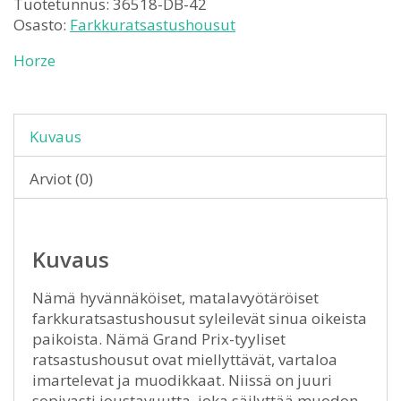
Tuotetunnus:
36518-DB-42
Osasto:
Farkkuratsastushousut
Horze
Kuvaus
Arviot (0)
Kuvaus
Nämä hyvännäköiset, matalavyötäröiset
farkkuratsastushousut syleilevät sinua oikeista
paikoista. Nämä Grand Prix-tyyliset
ratsastushousut ovat miellyttävät, vartaloa
imartelevat ja muodikkaat. Niissä on juuri
sopivasti joustavuutta, joka säilyttää muodon,