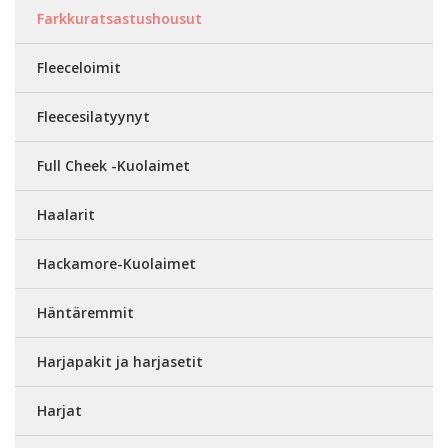
Farkkuratsastushousut
Fleeceloimit
Fleecesilatyynyt
Full Cheek -Kuolaimet
Haalarit
Hackamore-Kuolaimet
Häntäremmit
Harjapakit ja harjasetit
Harjat