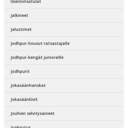
Islanninsatulat
Jalkineet
Jalustimet
Jodhpur-housut ratsastajalle
Jodhpur-kengät junioreille
Jodhpurit
Jokasäänhanskat
Jokasäänliivit
Jouhien selvitysaineet
Juoksutus