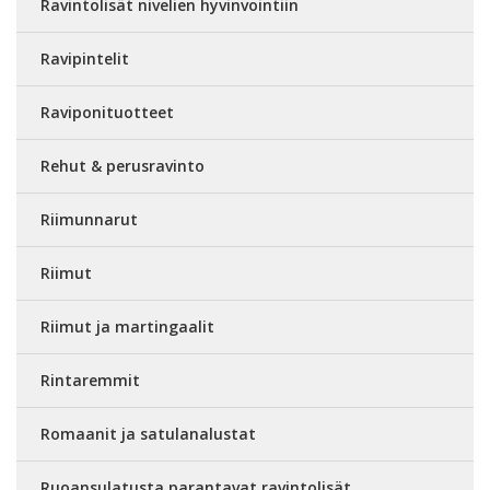
Ravintolisät nivelien hyvinvointiin
Ravipintelit
Raviponituotteet
Rehut & perusravinto
Riimunnarut
Riimut
Riimut ja martingaalit
Rintaremmit
Romaanit ja satulanalustat
Ruoansulatusta parantavat ravintolisät