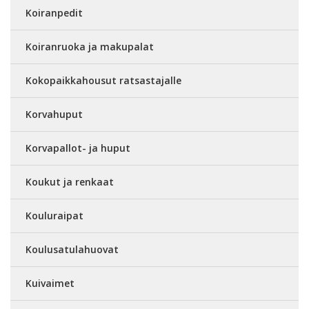
Koiranpedit
Koiranruoka ja makupalat
Kokopaikkahousut ratsastajalle
Korvahuput
Korvapallot- ja huput
Koukut ja renkaat
Kouluraipat
Koulusatulahuovat
Kuivaimet