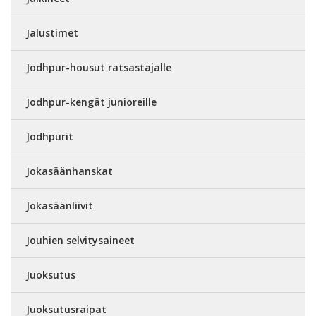
Jalustimet
Jodhpur-housut ratsastajalle
Jodhpur-kengät junioreille
Jodhpurit
Jokasäänhanskat
Jokasäänliivit
Jouhien selvitysaineet
Juoksutus
Juoksutusraipat