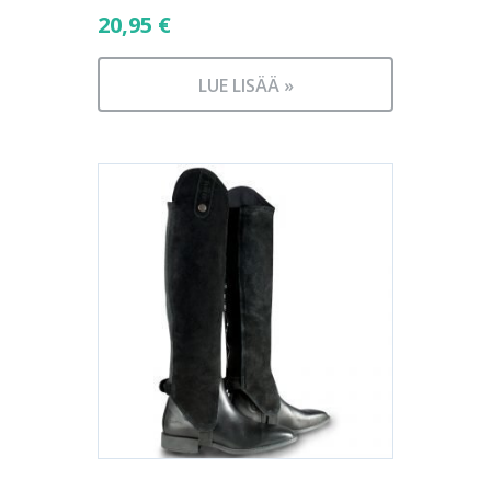
20,95
€
LUE LISÄÄ »