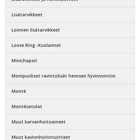
Lisätarvikkeet
Loimien lisätarvikkeet
Loose Ring -Kuolaimet
Minichapsit
Monipuoliset ravintolisät hevosen hyvinvointiin
Monté
Montésatulat
Muut karvanhoitoaineet
Muut kavionhoitotuotteet