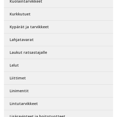
Kuolaintarvikkeet
Kurkkutuet
Kypärät ja tarvikkeet
Lahjatavarat
Laukut ratsastajalle
Lelut
Liittimet
Linimentit
Lintutarvikkeet
Lisäravinteet ja hoitotuotteet