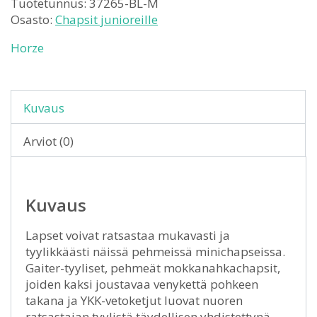
Tuotetunnus:
37265-BL-M
Osasto:
Chapsit junioreille
Horze
Kuvaus
Arviot (0)
Kuvaus
Lapset voivat ratsastaa mukavasti ja
tyylikkäästi näissä pehmeissä minichapseissa.
Gaiter-tyyliset, pehmeät mokkanahkachapsit,
joiden kaksi joustavaa venykettä pohkeen
takana ja YKK-vetoketjut luovat nuoren
ratsastajan tyylistä täydellisen yhdistettynä