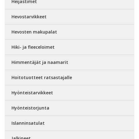
Heijastimet
Hevostarvikkeet
Hevosten makupalat
Hiki- ja fleeceloimet
Himmentäjät ja naamarit
Hoitotuotteet ratsastajalle
Hyönteistarvikkeet
Hyönteistorjunta
Islanninsatulat
Jalkineet