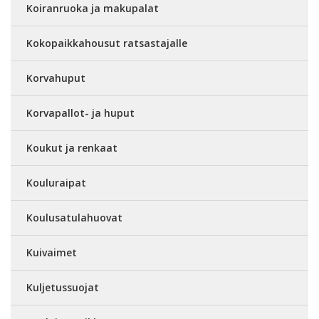
Koiranruoka ja makupalat
Kokopaikkahousut ratsastajalle
Korvahuput
Korvapallot- ja huput
Koukut ja renkaat
Kouluraipat
Koulusatulahuovat
Kuivaimet
Kuljetussuojat