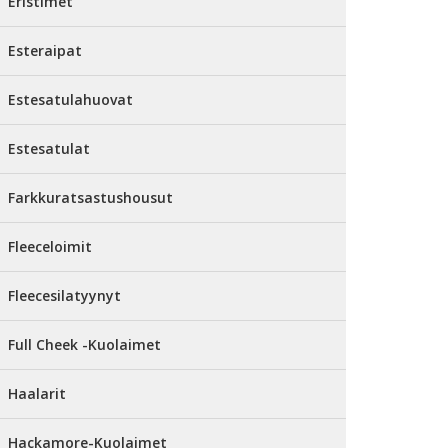
Eristimet
Esteraipat
Estesatulahuovat
Estesatulat
Farkkuratsastushousut
Fleeceloimit
Fleecesilatyynyt
Full Cheek -Kuolaimet
Haalarit
Hackamore-Kuolaimet