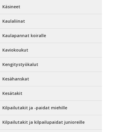
Käsineet
Kaulaliinat
Kaulapannat koiralle
Kaviokoukut
Kengitystyökalut
Kesähanskat
Kesätakit
Kilpailutakit ja -paidat miehille
Kilpailutakit ja kilpailupaidat junioreille