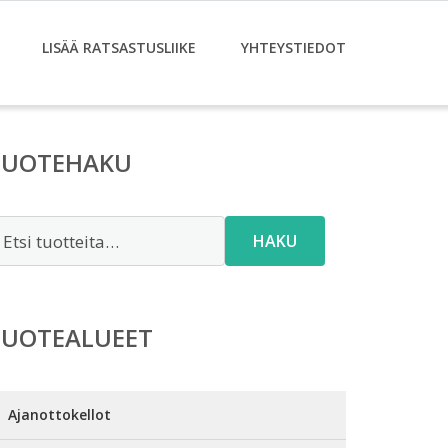
LISÄÄ RATSASTUSLIIKE
YHTEYSTIEDOT
TUOTEHAKU
tsi:
HAKU
TUOTEALUEET
Ajanottokellot