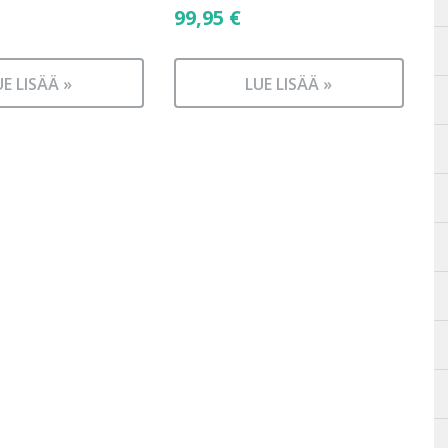
99,95
€
UE LISÄÄ »
LUE LISÄÄ »