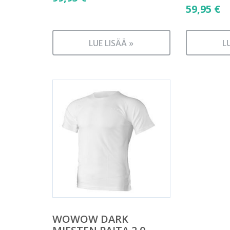
59,95
€
LUE LISÄÄ »
L
WOWOW DARK