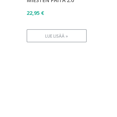
MIESTEN PAITA 2.0
22,95
€
LUE LISÄÄ »