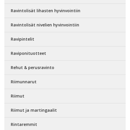
Ravintolisät lihasten hyvinvointiin
Ravintolisät nivelien hyvinvointiin
Ravipintelit
Raviponituotteet
Rehut & perusravinto
Riimunnarut
Riimut
Riimut ja martingaalit
Rintaremmit