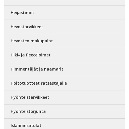
Heijastimet
Hevostarvikkeet
Hevosten makupalat
Hiki- ja fleeceloimet
Himmentäjät ja naamarit
Hoitotuotteet ratsastajalle
Hyönteistarvikkeet
Hyönteistorjunta
Islanninsatulat