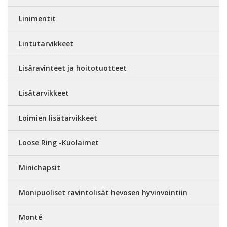
Linimentit
Lintutarvikkeet
Lisäravinteet ja hoitotuotteet
Lisätarvikkeet
Loimien lisätarvikkeet
Loose Ring -Kuolaimet
Minichapsit
Monipuoliset ravintolisät hevosen hyvinvointiin
Monté