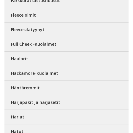
Farkkuratsastushousut
Fleeceloimit
Fleecesilatyynyt
Full Cheek -Kuolaimet
Haalarit
Hackamore-Kuolaimet
Häntäremmit
Harjapakit ja harjasetit
Harjat
Hatut