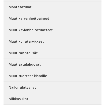
Montésatulat
Muut karvanhoitoaineet
Muut kavionhoitotuotteet
Muut koiratarvikkeet
Muut ravintolisät
Muut satulahuovat
Muut tuotteet kissoille
Nailonsilatyynyt
Nilkkasukat