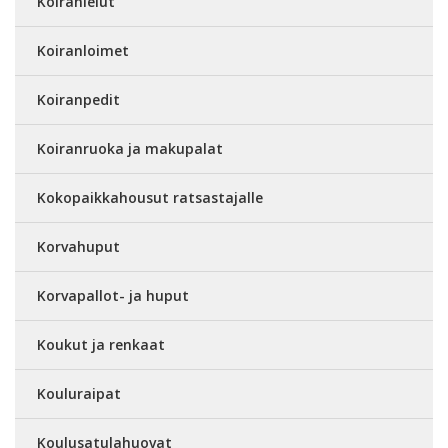
Koiranlelut
Koiranloimet
Koiranpedit
Koiranruoka ja makupalat
Kokopaikkahousut ratsastajalle
Korvahuput
Korvapallot- ja huput
Koukut ja renkaat
Kouluraipat
Koulusatulahuovat