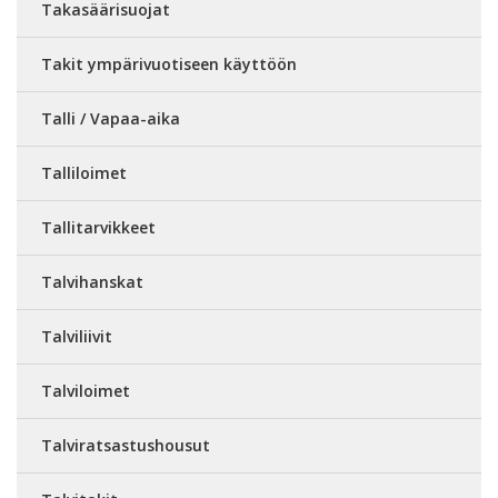
Takasäärisuojat
Takit ympärivuotiseen käyttöön
Talli / Vapaa-aika
Talliloimet
Tallitarvikkeet
Talvihanskat
Talviliivit
Talviloimet
Talviratsastushousut