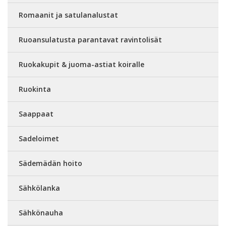
Romaanit ja satulanalustat
Ruoansulatusta parantavat ravintolisät
Ruokakupit & juoma-astiat koiralle
Ruokinta
Saappaat
Sadeloimet
Sädemädän hoito
Sähkölanka
Sähkönauha