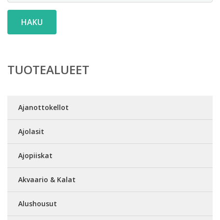
HAKU
TUOTEALUEET
Ajanottokellot
Ajolasit
Ajopiiskat
Akvaario & Kalat
Alushousut