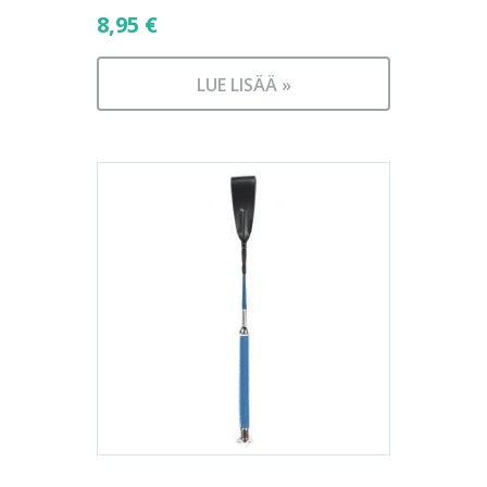
8,95
€
LUE LISÄÄ »