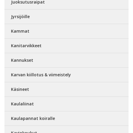
Juoksutusraipat
Jyrsijöille
Kammat
Kanitarvikkeet
Kannukset
Karvan kiillotus & viimeistely
Käsineet
Kaulaliinat
Kaulapannat koiralle
Kaviokoukut