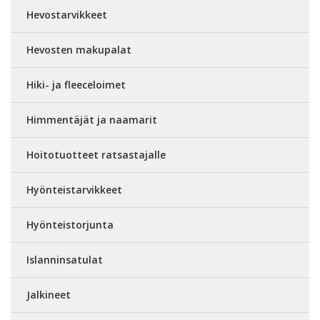
Hevostarvikkeet
Hevosten makupalat
Hiki- ja fleeceloimet
Himmentäjät ja naamarit
Hoitotuotteet ratsastajalle
Hyönteistarvikkeet
Hyönteistorjunta
Islanninsatulat
Jalkineet