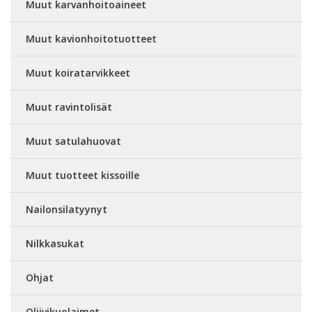
Muut karvanhoitoaineet
Muut kavionhoitotuotteet
Muut koiratarvikkeet
Muut ravintolisät
Muut satulahuovat
Muut tuotteet kissoille
Nailonsilatyynyt
Nilkkasukat
Ohjat
Oliivikuolaimet