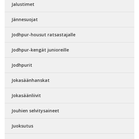
Jalustimet
Jännesuojat
Jodhpur-housut ratsastajalle
Jodhpur-kengät junioreille
Jodhpurit
Jokasäänhanskat
Jokasäänliivit
Jouhien selvitysaineet
Juoksutus