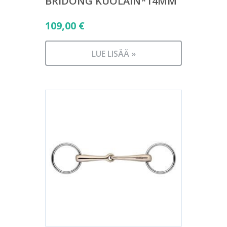
BRIDONG KUOLAIN*14MM
109,00
€
LUE LISÄÄ »