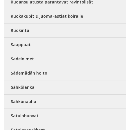
Ruoansulatusta parantavat ravintolisät
Ruokakupit & juoma-astiat koiralle
Ruokinta
Saappaat
Sadeloimet
Sädemädän hoito
Sähkölanka
Sähkönauha
Satulahuovat
Satulatarvikkeet