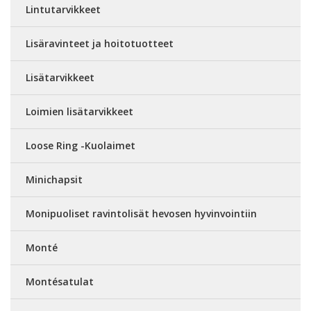
Lintutarvikkeet
Lisäravinteet ja hoitotuotteet
Lisätarvikkeet
Loimien lisätarvikkeet
Loose Ring -Kuolaimet
Minichapsit
Monipuoliset ravintolisät hevosen hyvinvointiin
Monté
Montésatulat