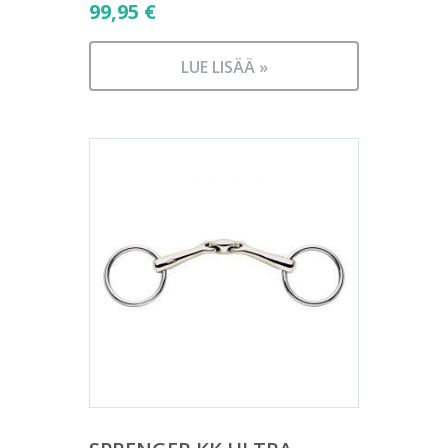
99,95
€
LUE LISÄÄ »