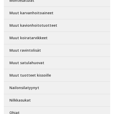
Montésatulat
Muut karvanhoitoaineet
Muut kavionhoitotuotteet
Muut koiratarvikkeet
Muut ravintolisät
Muut satulahuovat
Muut tuotteet kissoille
Nailonsilatyynyt
Nilkkasukat
Ohjat