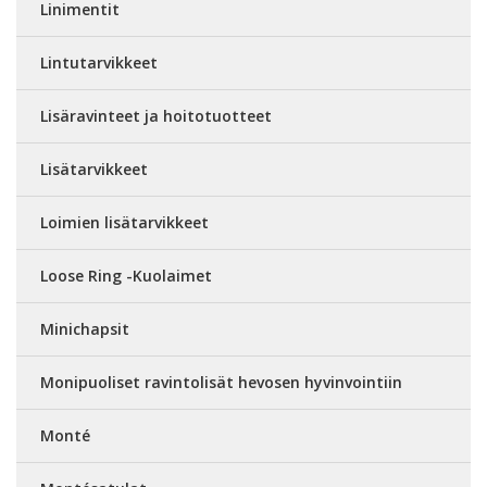
Linimentit
Lintutarvikkeet
Lisäravinteet ja hoitotuotteet
Lisätarvikkeet
Loimien lisätarvikkeet
Loose Ring -Kuolaimet
Minichapsit
Monipuoliset ravintolisät hevosen hyvinvointiin
Monté