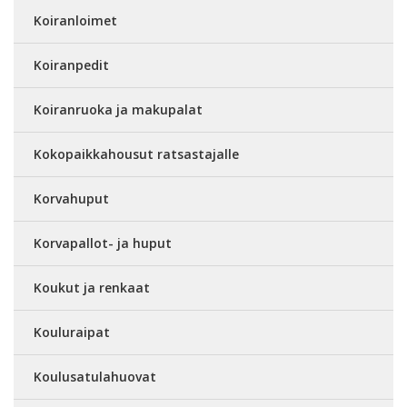
Koiranloimet
Koiranpedit
Koiranruoka ja makupalat
Kokopaikkahousut ratsastajalle
Korvahuput
Korvapallot- ja huput
Koukut ja renkaat
Kouluraipat
Koulusatulahuovat