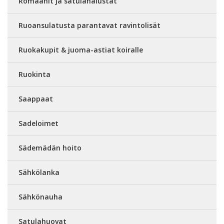
Romaanit ja satulanalustat
Ruoansulatusta parantavat ravintolisät
Ruokakupit & juoma-astiat koiralle
Ruokinta
Saappaat
Sadeloimet
Sädemädän hoito
Sähkölanka
Sähkönauha
Satulahuovat