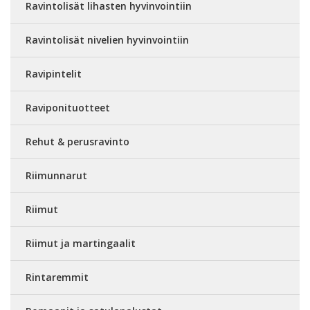
Ravintolisät lihasten hyvinvointiin
Ravintolisät nivelien hyvinvointiin
Ravipintelit
Raviponituotteet
Rehut & perusravinto
Riimunnarut
Riimut
Riimut ja martingaalit
Rintaremmit