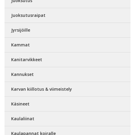
Juoksutus
Juoksutusraipat
Jyrsijöille
Kammat
Kanitarvikkeet
Kannukset
Karvan kiillotus & viimeistely
Käsineet
Kaulaliinat
Kaulapannat koiralle