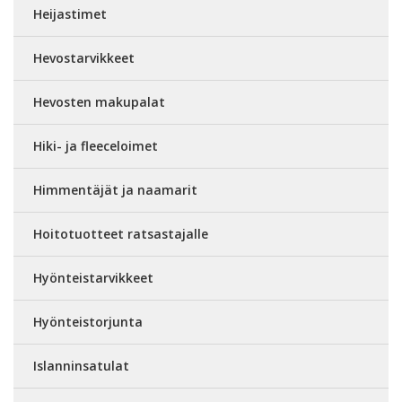
Heijastimet
Hevostarvikkeet
Hevosten makupalat
Hiki- ja fleeceloimet
Himmentäjät ja naamarit
Hoitotuotteet ratsastajalle
Hyönteistarvikkeet
Hyönteistorjunta
Islanninsatulat