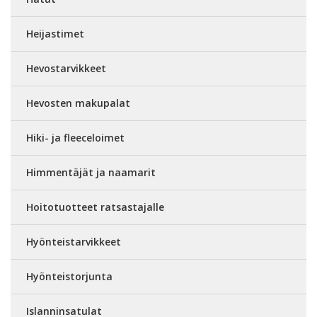
Heijastimet
Hevostarvikkeet
Hevosten makupalat
Hiki- ja fleeceloimet
Himmentäjät ja naamarit
Hoitotuotteet ratsastajalle
Hyönteistarvikkeet
Hyönteistorjunta
Islanninsatulat