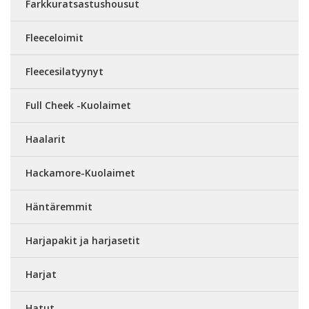
Farkkuratsastushousut
Fleeceloimit
Fleecesilatyynyt
Full Cheek -Kuolaimet
Haalarit
Hackamore-Kuolaimet
Häntäremmit
Harjapakit ja harjasetit
Harjat
Hatut