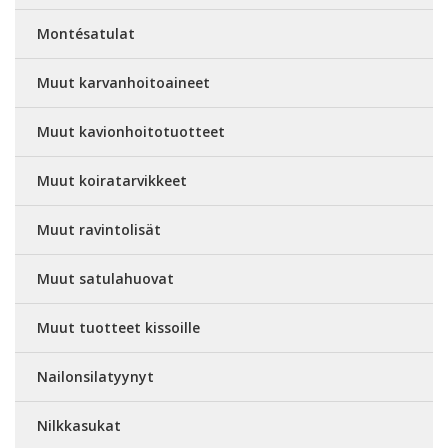
Montésatulat
Muut karvanhoitoaineet
Muut kavionhoitotuotteet
Muut koiratarvikkeet
Muut ravintolisät
Muut satulahuovat
Muut tuotteet kissoille
Nailonsilatyynyt
Nilkkasukat