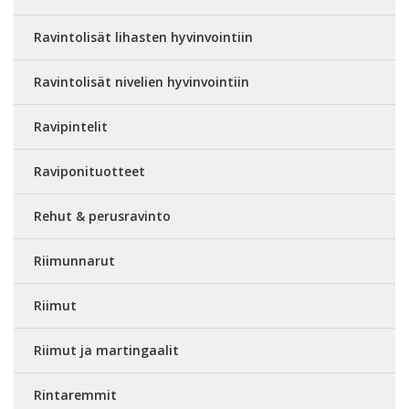
Ravintolisät lihasten hyvinvointiin
Ravintolisät nivelien hyvinvointiin
Ravipintelit
Raviponituotteet
Rehut & perusravinto
Riimunnarut
Riimut
Riimut ja martingaalit
Rintaremmit