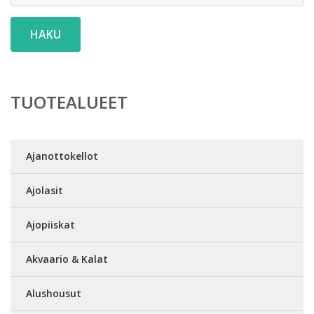
HAKU
TUOTEALUEET
Ajanottokellot
Ajolasit
Ajopiiskat
Akvaario & Kalat
Alushousut