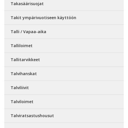
Takasäärisuojat
Takit ympärivuotiseen käyttöön
Talli / Vapaa-aika
Talliloimet
Tallitarvikkeet
Talvihanskat
Talviliivit
Talviloimet
Talviratsastushousut