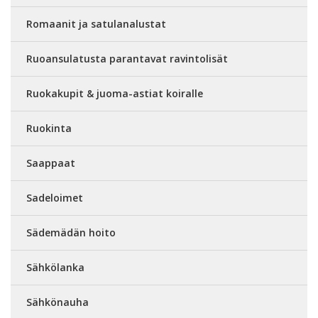
Romaanit ja satulanalustat
Ruoansulatusta parantavat ravintolisät
Ruokakupit & juoma-astiat koiralle
Ruokinta
Saappaat
Sadeloimet
Sädemädän hoito
Sähkölanka
Sähkönauha