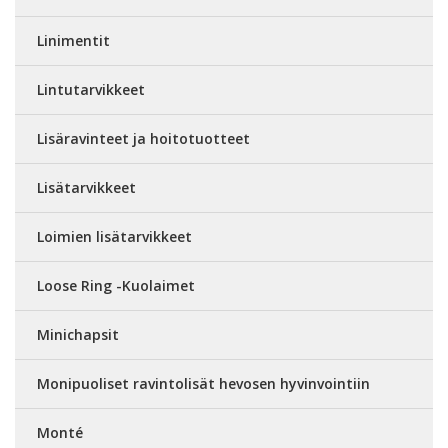
Linimentit
Lintutarvikkeet
Lisäravinteet ja hoitotuotteet
Lisätarvikkeet
Loimien lisätarvikkeet
Loose Ring -Kuolaimet
Minichapsit
Monipuoliset ravintolisät hevosen hyvinvointiin
Monté