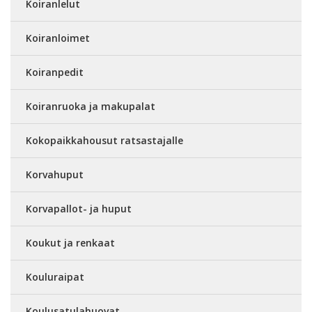
Koiranlelut
Koiranloimet
Koiranpedit
Koiranruoka ja makupalat
Kokopaikkahousut ratsastajalle
Korvahuput
Korvapallot- ja huput
Koukut ja renkaat
Kouluraipat
Koulusatulahuovat