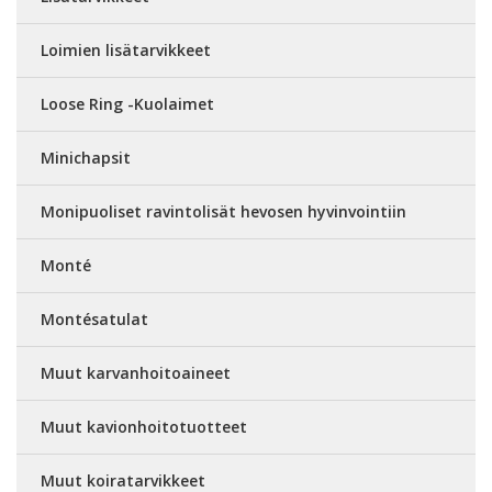
Loimien lisätarvikkeet
Loose Ring -Kuolaimet
Minichapsit
Monipuoliset ravintolisät hevosen hyvinvointiin
Monté
Montésatulat
Muut karvanhoitoaineet
Muut kavionhoitotuotteet
Muut koiratarvikkeet