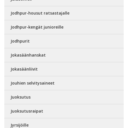
Jodhpur-housut ratsastajalle
Jodhpur-kengät junioreille
Jodhpurit
Jokasäänhanskat
Jokasäänliivit
Jouhien selvitysaineet
Juoksutus
Juoksutusraipat
Jyrsijöille