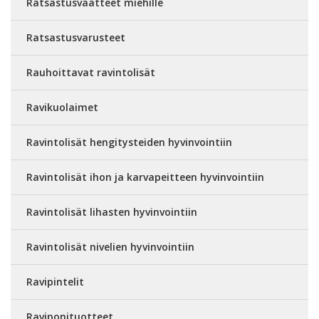
Ratsastusvaatteet miehille
Ratsastusvarusteet
Rauhoittavat ravintolisät
Ravikuolaimet
Ravintolisät hengitysteiden hyvinvointiin
Ravintolisät ihon ja karvapeitteen hyvinvointiin
Ravintolisät lihasten hyvinvointiin
Ravintolisät nivelien hyvinvointiin
Ravipintelit
Raviponituotteet