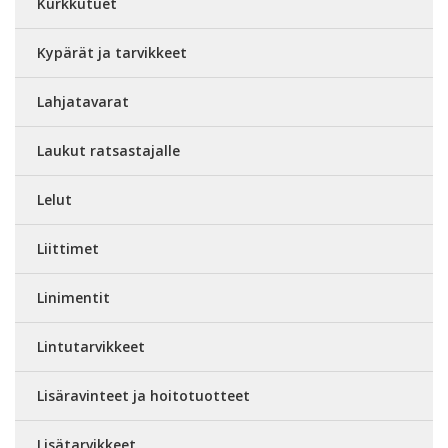
Kurkkutuet
Kypärät ja tarvikkeet
Lahjatavarat
Laukut ratsastajalle
Lelut
Liittimet
Linimentit
Lintutarvikkeet
Lisäravinteet ja hoitotuotteet
Lisätarvikkeet