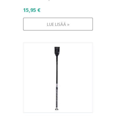
15,95
€
LUE LISÄÄ »