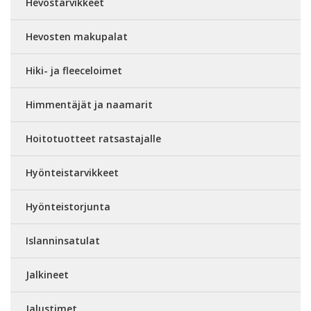
Hevostarvikkeet
Hevosten makupalat
Hiki- ja fleeceloimet
Himmentäjät ja naamarit
Hoitotuotteet ratsastajalle
Hyönteistarvikkeet
Hyönteistorjunta
Islanninsatulat
Jalkineet
Jalustimet