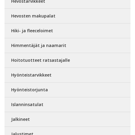
Hevostarvikkeet
Hevosten makupalat
Hiki- ja fleeceloimet
Himmentäjät ja naamarit
Hoitotuotteet ratsastajalle
Hyönteistarvikkeet
Hyönteistorjunta
Islanninsatulat
Jalkineet
Jalustimet