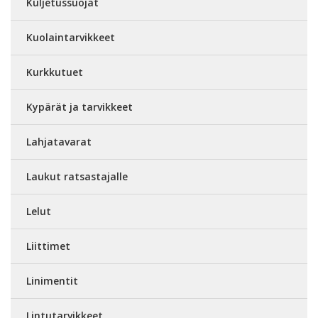
Kuljetussuojat
Kuolaintarvikkeet
Kurkkutuet
Kypärät ja tarvikkeet
Lahjatavarat
Laukut ratsastajalle
Lelut
Liittimet
Linimentit
Lintutarvikkeet