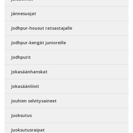
Jännesuojat
Jodhpur-housut ratsastajalle
Jodhpur-kengät junioreille
Jodhpurit
Jokasäänhanskat
Jokasäänliivit
Jouhien selvitysaineet
Juoksutus
Juoksutusraipat