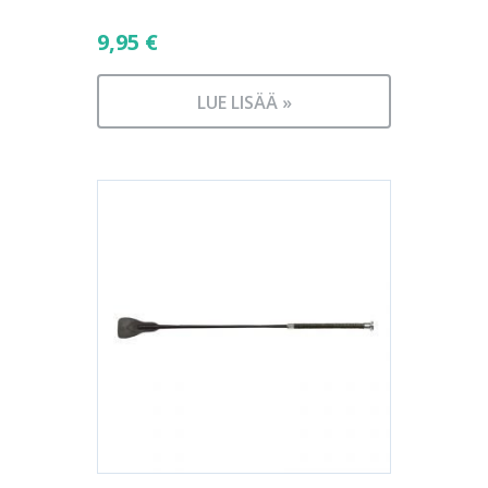
9,95
€
LUE LISÄÄ »