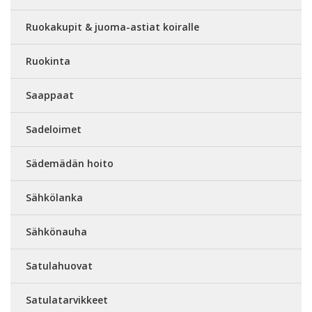
Ruokakupit & juoma-astiat koiralle
Ruokinta
Saappaat
Sadeloimet
Sädemädän hoito
Sähkölanka
Sähkönauha
Satulahuovat
Satulatarvikkeet