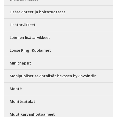
Lisäravinteet ja hoitotuotteet
Lisätarvikkeet
Loimien lisätarvikkeet
Loose Ring -Kuolaimet
Minichapsit
Monipuoliset ravintolisät hevosen hyvinvointiin
Monté
Montésatulat
Muut karvanhoitoaineet