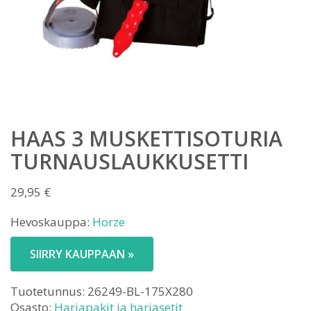
HAAS 3 MUSKETTISOTURIA
TURNAUSLAUKKUSETTI
29,95
€
Hevoskauppa:
Horze
SIIRRY KAUPPAAN »
Tuotetunnus:
26249-BL-175X280
Osasto:
Harjapakit ja harjasetit