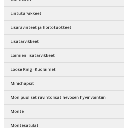
Lintutarvikkeet
Lisäravinteet ja hoitotuotteet
Lisätarvikkeet
Loimien lisätarvikkeet
Loose Ring -Kuolaimet
Minichapsit
Monipuoliset ravintolisät hevosen hyvinvointiin
Monté
Montésatulat