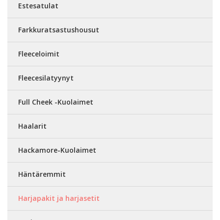
Estesatulat
Farkkuratsastushousut
Fleeceloimit
Fleecesilatyynyt
Full Cheek -Kuolaimet
Haalarit
Hackamore-Kuolaimet
Häntäremmit
Harjapakit ja harjasetit