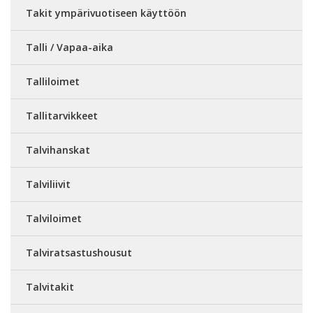
Takit ympärivuotiseen käyttöön
Talli / Vapaa-aika
Talliloimet
Tallitarvikkeet
Talvihanskat
Talviliivit
Talviloimet
Talviratsastushousut
Talvitakit