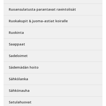
Ruoansulatusta parantavat ravintolisät
Ruokakupit & juoma-astiat koiralle
Ruokinta
Saappaat
Sadeloimet
Sädemädän hoito
Sähkölanka
Sähkönauha
Satulahuovat