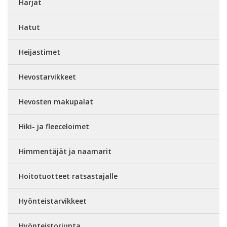
Harjat
Hatut
Heijastimet
Hevostarvikkeet
Hevosten makupalat
Hiki- ja fleeceloimet
Himmentäjät ja naamarit
Hoitotuotteet ratsastajalle
Hyönteistarvikkeet
Hyönteistorjunta