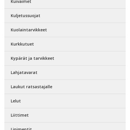
Kuivaimet
Kuljetussuojat
Kuolaintarvikkeet
Kurkkutuet
Kypärät ja tarvikkeet
Lahjatavarat
Laukut ratsastajalle
Lelut
Liittimet
Linimentit