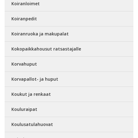
Koiranloimet
Koiranpedit
Koiranruoka ja makupalat
Kokopaikkahousut ratsastajalle
Korvahuput
Korvapallot- ja huput
Koukut ja renkaat
Kouluraipat
Koulusatulahuovat