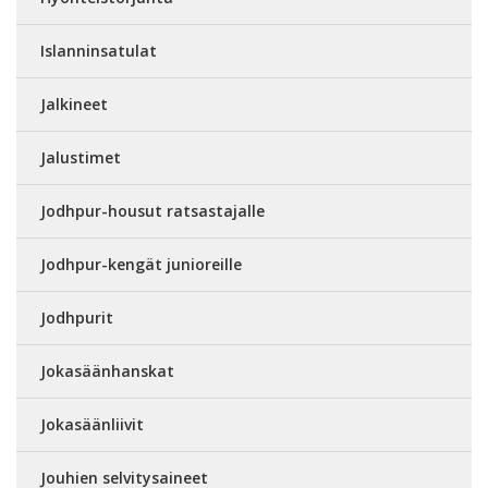
Islanninsatulat
Jalkineet
Jalustimet
Jodhpur-housut ratsastajalle
Jodhpur-kengät junioreille
Jodhpurit
Jokasäänhanskat
Jokasäänliivit
Jouhien selvitysaineet