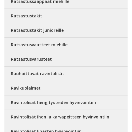
Ratsastussaappaat miehille
Ratsastustakit
Ratsastustakit junioreille
Ratsastusvaatteet miehille
Ratsastusvarusteet
Rauhoittavat ravintolisät
Ravikuolaimet
Ravintolisät hengitysteiden hyvinvointiin
Ravintolisät ihon ja karvapeitteen hyvinvointiin
Ravintolisät lihasten hyvinvointiin